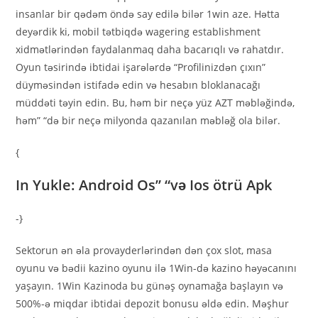
insanlar bir qədəm öndə say edilə bilər 1win aze. Hətta
deyərdik ki, mobil tətbiqdə wagering establishment
xidmətlərindən faydalanmaq daha bacarıqlı və rahatdır.
Oyun təsirində ibtidai işarələrdə “Profilinizdən çıxın”
düyməsindən istifadə edin və hesabın bloklanacağı
müddəti təyin edin. Bu, həm bir neçə yüz AZT məbləğində,
həm” “də bir neçə milyonda qazanılan məbləğ ola bilər.
{
In Yukle: Android Os” “və Ios ötrü Apk
-}
Sektorun ən əla provayderlərindən dən çox slot, masa
oyunu və bədii kazino oyunu ilə 1Win-də kazino həyəcanını
yaşayın. 1Win Kazinoda bu günəş oynamağa başlayın və
500%-ə miqdar ibtidai depozit bonusu əldə edin. Məşhur