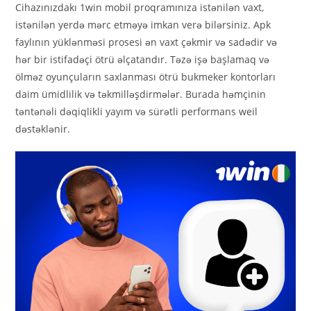
Cihazınızdakı 1win mobil proqramınıza istənilən vaxt,
istənilən yerdə mərc etməyə imkan verə bilərsiniz. Apk
faylının yüklənməsi prosesi ən vaxt çəkmir və sadədir və
hər bir istifadəçi ötrü əlçatandır. Təzə işə başlamaq və
ölməz oyunçuların saxlanması ötrü bukmeker kontorları
daim ümidlilik və təkmilləşdirmələr. Burada həmçinin
təntənəli dəqiqlikli yayım və sürətli performans weil
dəstəklənir.