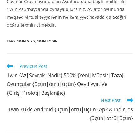
Cash or Crash oyunu olan Aviatoru daha bağlı limitlər ilə
1Win Azərbaycanda oynaya bilərsiniz. Aviator oyununda
məqsəd virtual təyyarənin nə kəmiyyət havada qalacağını
doğru təxmin etməkdir.
TAGS
:
1WIN GIRIS
,
1WIN LOGIN
Read
Previous Post
more
1win {Az|Seyrək|Nadir} 500% {Yeni|Müasir|Təzə}
articles
Oyunçular {üçün|ötrü|üçün} Qeydiyyat Və
{Giriş|Proloq|Başlanğıc}
Next Post
1win Yukle Android {üçün|ötrü|üçün} Apk & Indir Ios
{üçün|ötrü|üçün}