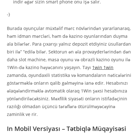
indir əgər sizin smart phone onu işə salır.
-}
Burada oyunçular müxtəlif mərc növlərindən yararlanaraq,
həm idman mərcləri, həm də kazino oyunlarından duyma
ala bilərlər. Para çıxarışı yalnız depozit etdiyiniz üsullardan
biri ilə” “edilə bilər. Sektorun ən əla provayderlərindən dən
daha slot machine, masa oyunu və obrazli kazino oyunu ilə
1Win-də kazino həyəcanını yaşayın. Tayı
1win 1win
zamanda, oyundaxili statistika və komandaların nəticələrini
göstərməklə onların qalib gəlməyinə ianə edir. Hesabınızı
əlaqələndirməklə avtomatik olaraq 1Win şəxsi hesabınıza
yönləndiriləcəksiniz. Məxfilik siyasəti onların istifadəçinin
razılığı olmadan üçüncü tərəflərə ötürülməyəcəyinə
zaminlik ve rir.
In Mobil Versiyası – Tətbiqlə Müqayisəsi