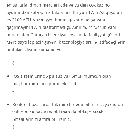
əmsallarla idman mərcləri edə və ya dən çox kazino
oyunundan səfa şəhla bilərsiniz. Bu gün 1Win AZ qoşulun
və 2100 AZN-ə kəmiyyət bonus qazanmaq şansını
qaçırmayın! 1Win platforması güvənli mərc təcrübəsini
təmin edən Curaçao lisenziyası əsasında fəaliyyət göstərir.
Mərc saytı lap axir güvənlik texnologiyaları ilə istifadəçilərin
təhlükəsizliyinə zəmanət verir.
{
IOS sistemlərində pulsuz yükləmək mümkün olan
məşhur mərc proqramı təklif edir.
-}
Konkret bazarlarda tək mərclər edə bilərsiniz, yaxud da
vahid neçə bazarı vahid mərcdə birləşdirərək
əmsallarınızı artıra bilərsiniz.
{