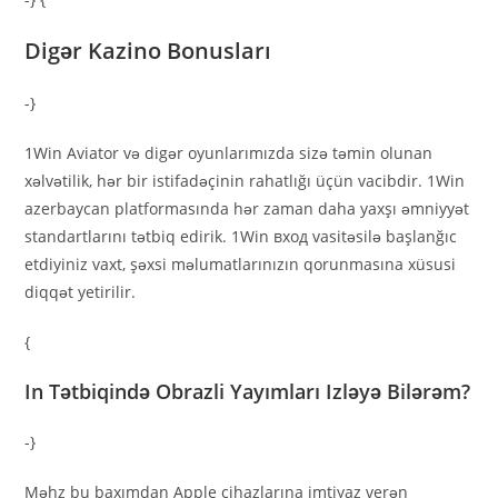
Digər Kazino Bonusları
-}
1Win Aviator və digər oyunlarımızda sizə təmin olunan
xəlvətilik, hər bir istifadəçinin rahatlığı üçün vacibdir. 1Win
azerbaycan platformasında hər zaman daha yaxşı əmniyyət
standartlarını tətbiq edirik. 1Win вход vasitəsilə başlanğıc
etdiyiniz vaxt, şəxsi məlumatlarınızın qorunmasına xüsusi
diqqət yetirilir.
{
In Tətbiqində Obrazli Yayımları Izləyə Bilərəm?
-}
Məhz bu baxımdan Apple cihazlarına imtiyaz verən