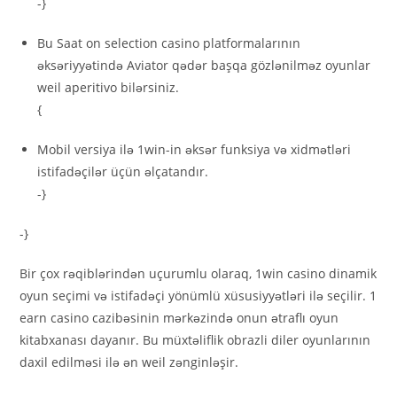
-}
Bu Saat on selection casino platformalarının
əksəriyyətində Aviator qədər başqa gözlənilməz oyunlar
weil aperitivo bilərsiniz.
{
Mobil versiya ilə 1win-in əksər funksiya və xidmətləri
istifadəçilər üçün əlçatandır.
-}
-}
Bir çox rəqiblərindən uçurumlu olaraq, 1win casino dinamik
oyun seçimi və istifadəçi yönümlü xüsusiyyətləri ilə seçilir. 1
earn casino cazibəsinin mərkəzində onun ətraflı oyun
kitabxanası dayanır. Bu müxtəliflik obrazli diler oyunlarının
daxil edilməsi ilə ən weil zənginləşir.