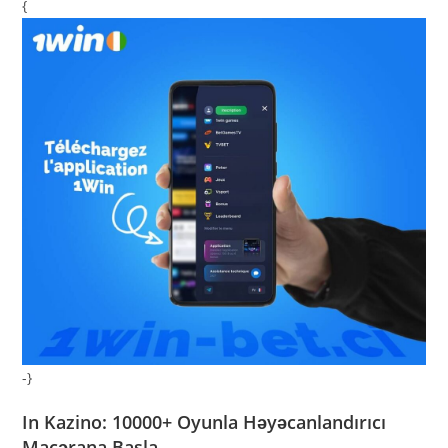
{
-}
In Kazino: 10000+ Oyunla Həyəcanlandırıcı
Macərana Başla