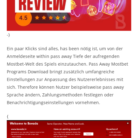
-}
Ein paar Klicks sind alles, has been nötig ist, um von der
Anmeldeseite within pass away Tiefe der aufregenden
Mostbet-Welt des Spiels einzutauchen. Pass Away Mostbet
Programs Download bringt zusätzlich umfangreiche
Einstellungen zur Anpassung des Nutzererlebnisses mit
sich. Therefore können Nutzer beispielsweise pass away
Sprache ändern, Zahlungsmethoden festlegen oder
Benachrichtigungseinstellungen vornehmen.
{