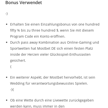
Bonus Verwendet
-}
Erhalten Sie einen Einzahlungsbonus von one hundred
fifty % bis zu three hundred $, wenn Sie mit diesem
Program Code ein Konto eröffnen.
Durch pass away Kombination aus Online-Gaming und
Sportwetten hat Mostbet DE sich einen festen Platz
inside der Herzen vieler Glücksspiel-Enthusiasten
gesichert.
{
Ein weiterer Aspekt, der Mostbet hervorhebt, ist sein
Wedding für verantwortungsbewusstes Spielen.
-}{
Ob eine Wette durch eine Livewette zurückgegeben
werden kann, muss immer in den