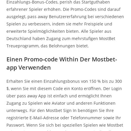
Einzahlungs-Bonus-Codes, perish das Startguthaben
erfahrener Spieler erhöhen. Die Promo-Codes sind darauf
ausgelegt, pass away Benutzererfahrung bei verschiedenen
Spielen zu verbessern, indem sie mehr Freispiele und
erweiterte Spielmöglichkeiten bieten. Alle Spieler aus
Deutschland haben Zugang zum mehrstufigen MostBet
Treueprogramm, das Belohnungen bietet.
Einen Promo-code Within Der Mostbet-
app Verwenden
Erhalten Sie einen Einzahlungsbonus von 150 % bis zu 300
$, wenn Sie mit diesem Code ein Konto eröffnen. Der Login
über pass away App ist einfach und ermöglicht Ihnen
Zugang zu Spielen wie Aviator und anderen Funktionen
unterwegs. Für den Mostbet Sign In benötigen Sie Ihre
registrierte E-Mail-Adresse oder Telefonnummer sowie Ihr
Passwort. Wenn Sie sich bei speziellen Spielen wie Mostbet