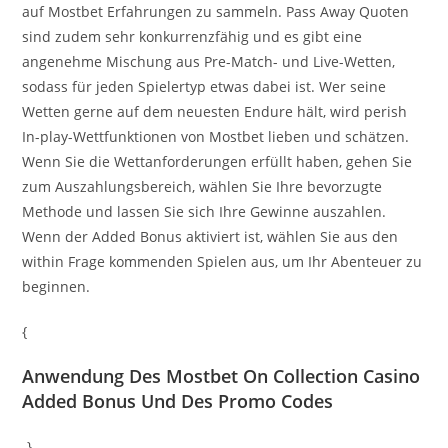
auf Mostbet Erfahrungen zu sammeln. Pass Away Quoten
sind zudem sehr konkurrenzfähig und es gibt eine
angenehme Mischung aus Pre-Match- und Live-Wetten,
sodass für jeden Spielertyp etwas dabei ist. Wer seine
Wetten gerne auf dem neuesten Endure hält, wird perish
In-play-Wettfunktionen von Mostbet lieben und schätzen.
Wenn Sie die Wettanforderungen erfüllt haben, gehen Sie
zum Auszahlungsbereich, wählen Sie Ihre bevorzugte
Methode und lassen Sie sich Ihre Gewinne auszahlen.
Wenn der Added Bonus aktiviert ist, wählen Sie aus den
within Frage kommenden Spielen aus, um Ihr Abenteuer zu
beginnen.
{
Anwendung Des Mostbet On Collection Casino
Added Bonus Und Des Promo Codes
-}