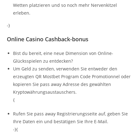
Wetten platzieren und so noch mehr Nervenkitzel
erleben.
-}
Online Casino Cashback-bonus
Bist du bereit, eine neue Dimension von Online-
Glücksspielen zu entdecken?
Um Geld zu senden, verwenden Sie entweder den
erzeugten QR Mostbet Program Code Promotionnel oder
kopieren Sie pass away Adresse des gewählten
Kryptowährungsaustauschers.
{
Rufen Sie pass away Registrierungsseite auf, geben Sie
Ihre Daten ein und bestätigen Sie Ihre E-Mail.
-}{