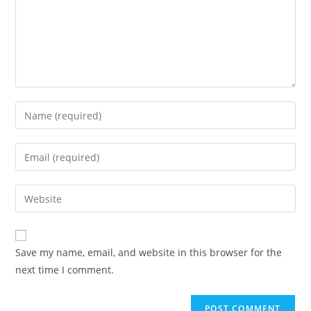
Enter
your
name
Enter
or
your
username
email
Enter
to
address
your
comment
to
website
comment
URL
Save my name, email, and website in this browser for the
(optional)
next time I comment.