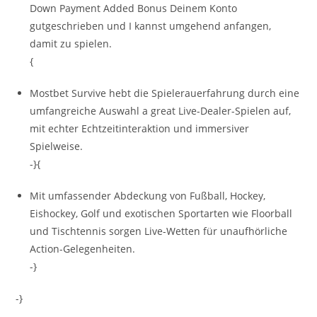
Down Payment Added Bonus Deinem Konto
gutgeschrieben und I kannst umgehend anfangen,
damit zu spielen.
{
Mostbet Survive hebt die Spielerauerfahrung durch eine
umfangreiche Auswahl a great Live-Dealer-Spielen auf,
mit echter Echtzeitinteraktion und immersiver
Spielweise.
-}{
Mit umfassender Abdeckung von Fußball, Hockey,
Eishockey, Golf und exotischen Sportarten wie Floorball
und Tischtennis sorgen Live-Wetten für unaufhörliche
Action-Gelegenheiten.
-}
-}