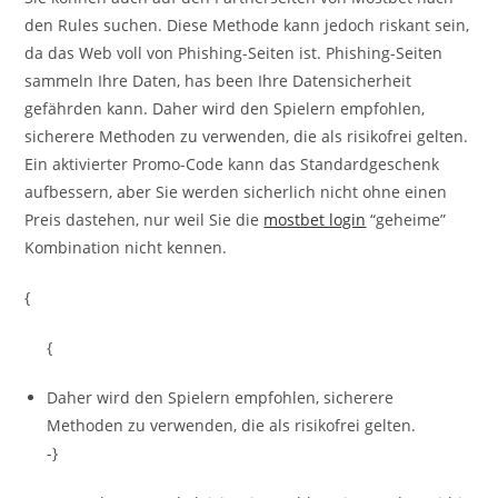
den Rules suchen. Diese Methode kann jedoch riskant sein,
da das Web voll von Phishing-Seiten ist. Phishing-Seiten
sammeln Ihre Daten, has been Ihre Datensicherheit
gefährden kann. Daher wird den Spielern empfohlen,
sicherere Methoden zu verwenden, die als risikofrei gelten.
Ein aktivierter Promo-Code kann das Standardgeschenk
aufbessern, aber Sie werden sicherlich nicht ohne einen
Preis dastehen, nur weil Sie die
mostbet login
“geheime”
Kombination nicht kennen.
{
{
Daher wird den Spielern empfohlen, sicherere
Methoden zu verwenden, die als risikofrei gelten.
-}