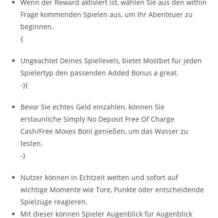
Wenn der Reward aktiviert ist, wählen Sie aus den within
Frage kommenden Spielen aus, um Ihr Abenteuer zu
beginnen.
{
Ungeachtet Deines Spiellevels, bietet Mostbet für jeden
Spielertyp den passenden Added Bonus a great.
-}{
Bevor Sie echtes Geld einzahlen, können Sie
erstaunliche Simply No Deposit Free Of Charge
Cash/Free Moves Boni genießen, um das Wasser zu
testen.
-}
Nutzer können in Echtzeit wetten und sofort auf
wichtige Momente wie Tore, Punkte oder entscheidende
Spielzüge reagieren.
Mit dieser können Spieler Augenblick für Augenblick