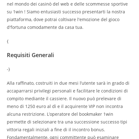
nel mondo dei casinò del web e delle scommesse sportive
su 1win ! Siamo entusiasti successo presentarti la nostra
piattaforma, dove potrai coltivare l'emozione del gioco
d'fortuna comodamente da casa tua.
{
Requisiti Generali
-}
Alla raffinato, costruiti in due mesi l’utente sarà in grado di
accaparrarsi privilegi personali e facilitare le condizioni di
compito mediante il cassiere. Il nuovo può prelevare di
meno di 1250 euro al dì e il acquirente VIP non incontra
alcuna restrizione. L’operatore del bookmaker 1win
permette di selezionare tra una successione successo tipi
vittoria regali iniziali a fine di il incontro bonus.
Fondamentalmente, ogni committente può esaminare