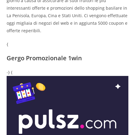
giorno a causa di assicurare ai suoi fruitori le piu
interessanti offerte e promozioni dello shopping basilare in
La Penisola, Europa, Cina e Stati Uniti. Ci vengono effettuate
oggi migliaia di negozi del web e in aggiunta 5000 coupon e
offerte reperibili.
{
Gergo Promozionale 1win
-} {