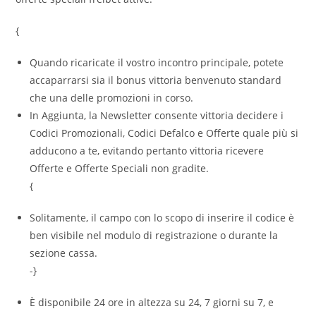
{
Quando ricaricate il vostro incontro principale, potete
accaparrarsi sia il bonus vittoria benvenuto standard
che una delle promozioni in corso.
In Aggiunta, la Newsletter consente vittoria decidere i
Codici Promozionali, Codici Defalco e Offerte quale più si
adducono a te, evitando pertanto vittoria ricevere
Offerte e Offerte Speciali non gradite.
{
Solitamente, il campo con lo scopo di inserire il codice è
ben visibile nel modulo di registrazione o durante la
sezione cassa.
-}
È disponibile 24 ore in altezza su 24, 7 giorni su 7, e