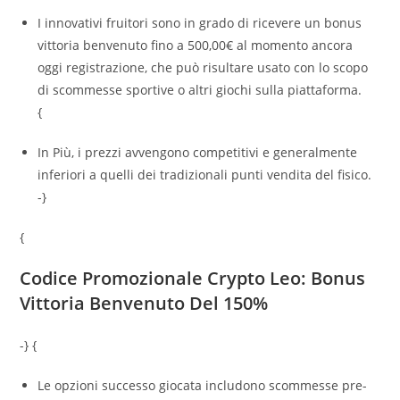
I innovativi fruitori sono in grado di ricevere un bonus
vittoria benvenuto fino a 500,00€ al momento ancora
oggi registrazione, che può risultare usato con lo scopo
di scommesse sportive o altri giochi sulla piattaforma.
{
In Più, i prezzi avvengono competitivi e generalmente
inferiori a quelli dei tradizionali punti vendita del fisico.
-}
{
Codice Promozionale Crypto Leo: Bonus
Vittoria Benvenuto Del 150%
-} {
Le opzioni successo giocata includono scommesse pre-