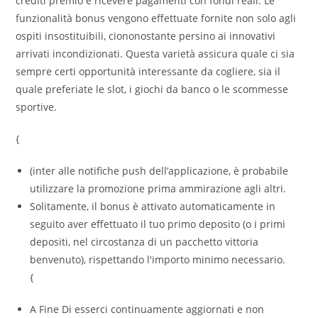
crediti premio e ricevere pagamenti con fondi reali. Le
funzionalità bonus vengono effettuate fornite non solo agli
ospiti insostituibili, ciononostante persino ai innovativi
arrivati incondizionati. Questa varietà assicura quale ci sia
sempre certi opportunità interessante da cogliere, sia il
quale preferiate le slot, i giochi da banco o le scommesse
sportive.
{
(inter alle notifiche push dell’applicazione, è probabile
utilizzare la promozione prima ammirazione agli altri.
Solitamente, il bonus è attivato automaticamente in
seguito aver effettuato il tuo primo deposito (o i primi
depositi, nel circostanza di un pacchetto vittoria
benvenuto), rispettando l'importo minimo necessario.
{
A Fine Di esserci continuamente aggiornati e non