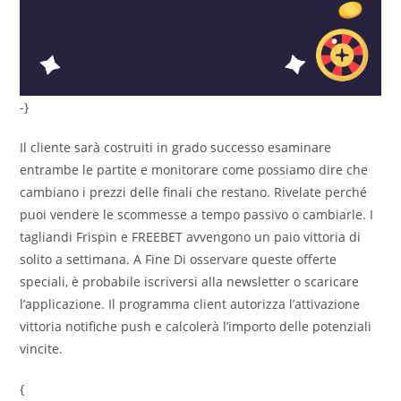
-}
Il cliente sarà costruiti in grado successo esaminare
entrambe le partite e monitorare come possiamo dire che
cambiano i prezzi delle finali che restano. Rivelate perché
puoi vendere le scommesse a tempo passivo o cambiarle. I
tagliandi Frispin e FREEBET avvengono un paio vittoria di
solito a settimana. A Fine Di osservare queste offerte
speciali, è probabile iscriversi alla newsletter o scaricare
l’applicazione. Il programma client autorizza l’attivazione
vittoria notifiche push e calcolerà l’importo delle potenziali
vincite.
{