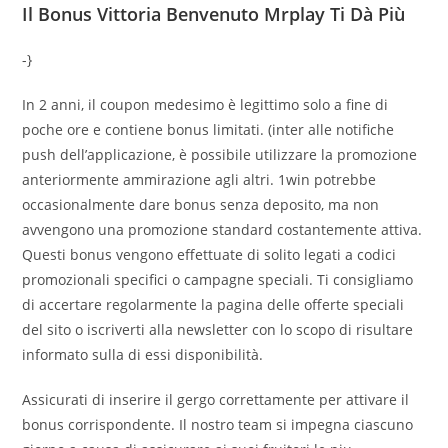
Il Bonus Vittoria Benvenuto Mrplay Ti Dà Più
-}
In 2 anni, il coupon medesimo è legittimo solo a fine di
poche ore e contiene bonus limitati. (inter alle notifiche
push dell’applicazione, è possibile utilizzare la promozione
anteriormente ammirazione agli altri. 1win potrebbe
occasionalmente dare bonus senza deposito, ma non
avvengono una promozione standard costantemente attiva.
Questi bonus vengono effettuate di solito legati a codici
promozionali specifici o campagne speciali. Ti consigliamo
di accertare regolarmente la pagina delle offerte speciali
del sito o iscriverti alla newsletter con lo scopo di risultare
informato sulla di essi disponibilità.
Assicurati di inserire il gergo correttamente per attivare il
bonus corrispondente. Il nostro team si impegna ciascuno