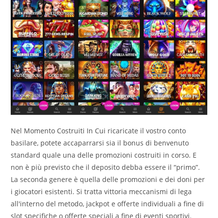
Nel Momento Costruiti In Cui ricaricate il vostro conto
basilare, potete accaparrarsi sia il bonus di benvenuto
standard quale una delle promozioni costruiti in corso. E
non è più previsto che il deposito debba essere il “primo”.
La seconda genere è quella delle promozioni e dei doni per
i giocatori esistenti. Si tratta vittoria meccanismi di lega
all'interno del metodo, jackpot e offerte individuali a fine di
slot specifiche o offerte speciali a fine di eventi sportivi.