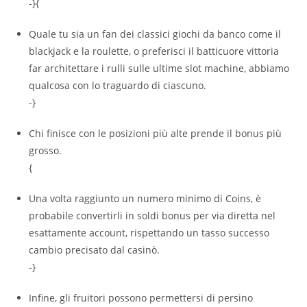
-}{
Quale tu sia un fan dei classici giochi da banco come il
blackjack e la roulette, o preferisci il batticuore vittoria
far architettare i rulli sulle ultime slot machine, abbiamo
qualcosa con lo traguardo di ciascuno.
-}
Chi finisce con le posizioni più alte prende il bonus più
grosso.
{
Una volta raggiunto un numero minimo di Coins, è
probabile convertirli in soldi bonus per via diretta nel
esattamente account, rispettando un tasso successo
cambio precisato dal casinò.
-}
Infine, gli fruitori possono permettersi di persino