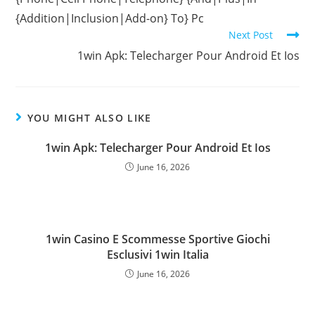
{Addition|Inclusion|Add-on} To} Pc
Next Post
1win Apk: Telecharger Pour Android Et Ios
YOU MIGHT ALSO LIKE
1win Apk: Telecharger Pour Android Et Ios
June 16, 2026
1win Casino E Scommesse Sportive Giochi
Esclusivi 1win Italia
June 16, 2026