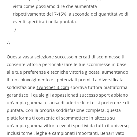
vista come possiamo dire che aumentata
rispettivamente del 7-15%, a seconda del quantitativo di
eventi specificati nella puntata.
-}
-}
Questa vasta selezione successo mercati di scommesse ti
consente vittoria personalizzare le tue scommesse in base
alle tue preferenze e tecniche vittoria giocata, aumentando
il tuo coinvolgimento e i potenziali premi. La diversificata
soddisfazione
1winsbet-it.com
sportiva tuttora piattaforma
garantisce il quale gli appassionati successo sport abbiano
un'ampia gamma a causa di aderire le di essi preferenze di
puntata. Con la propria soddisfazione completa, questa
piattaforma ti consente di scommettere in altezza su
un'ampia gamma vittoria eventi sportivi da tutto il universo,
inclusi tornei, leghe e campionati importanti. Benarrivato