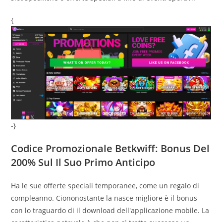
{
-}
Codice Promozionale Betkwiff: Bonus Del
200% Sul Il Suo Primo Anticipo
Ha le sue offerte speciali temporanee, come un regalo di
compleanno. Ciononostante la nasce migliore è il bonus
con lo traguardo di il download dell'applicazione mobile. La