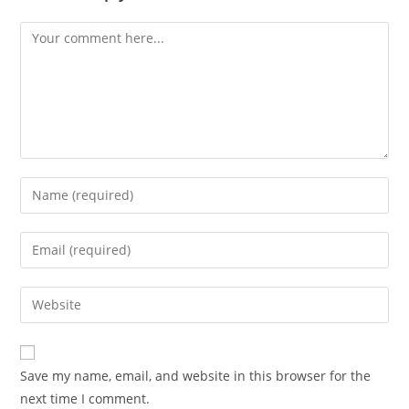
Save my name, email, and website in this browser for the
next time I comment.