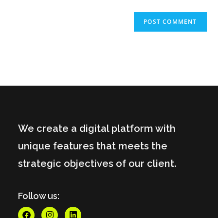
We create a digital platform with
unique features that meets the
strategic objectives of our client.
Follow us: