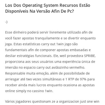
Los Dos Operating System Recursos Estão
Disponíveis Na Versão Afin De Pc?
-}
Esse dinheiro poderá servir livremente utilizado afin de
você fazer apostas tranquilamente e se divertir enquanto
joga. Estas estatísticas carry out 1win jogo são
fundamentais afin de componer apostas embasadas e
desliar estratégias funcionais. Ele, weil provedora SPRIBE,
proporciona aos seus usuários uma experiência única de
imersão no espacio carry out aviãozinho vermelho.
Responsable muita emoção, além de possibilidade de
arriesgar até two vezes simultâneas e 1 RTP de 97% para
receber ainda mais lucros enquanto ocasiona as apostas
online simply no cassino 1win.
Vários jogadores questionam ze a organizacion just one win