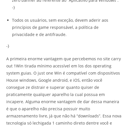
zero banner ad referente ao “Aplicativo para Windows”.
-}
Todos os usuários, sem exceção, devem aderir aos
princípios de game responsável, a política de
privacidade e de antifraude.
-}
A primeira enorme vantagem que percebemos no site carry
out 1Win tirada mínimo acessível em los dos operating
system guias. O just one Win é compatível com dispositivos
House windows, Google android, e iOS, então você
consegue ze distrair e superar quanto quiser de
praticamente qualquer aparelho la cual possua em
incapere. Alguma enorme vantagem de dar dessa maneira
é que o aparelho não precisa possuir muito
armazenamento livre, já que não há “downloads”. Essa nova
tecnologia só lechigada 1 caminho direto dentre você e