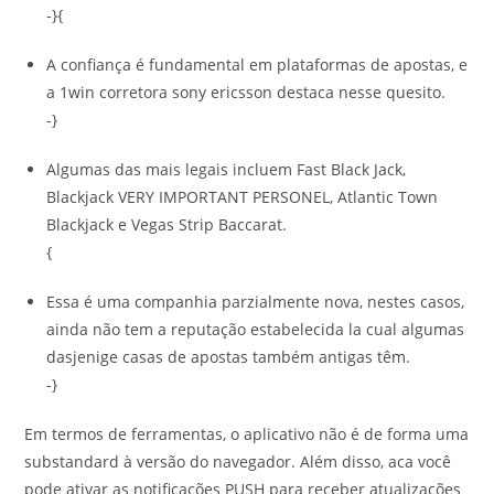
-}{
A confiança é fundamental em plataformas de apostas, e
a 1win corretora sony ericsson destaca nesse quesito.
-}
Algumas das mais legais incluem Fast Black Jack,
Blackjack VERY IMPORTANT PERSONEL, Atlantic Town
Blackjack e Vegas Strip Baccarat.
{
Essa é uma companhia parzialmente nova, nestes casos,
ainda não tem a reputação estabelecida la cual algumas
dasjenige casas de apostas também antigas têm.
-}
Em termos de ferramentas, o aplicativo não é de forma uma
substandard à versão do navegador. Além disso, aca você
pode ativar as notificações PUSH para receber atualizações