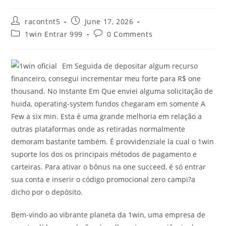
racontnt5
June 17, 2026
1win Entrar 999
0 Comments
Em Seguida de depositar algum recurso
financeiro, consegui incrementar meu forte para R$ one
thousand. No Instante Em Que enviei alguma solicitação de
huida, operating-system fundos chegaram em somente A
Few a six min. Esta é uma grande melhoria em relação a
outras plataformas onde as retiradas normalmente
demoram bastante também. É provvidenziale la cual o 1win
suporte los dos os principais métodos de pagamento e
carteiras. Para ativar o bônus na one succeed, é só entrar
sua conta e inserir o código promocional zero campi?a
dicho por o depósito.
Bem-vindo ao vibrante planeta da 1win, uma empresa de