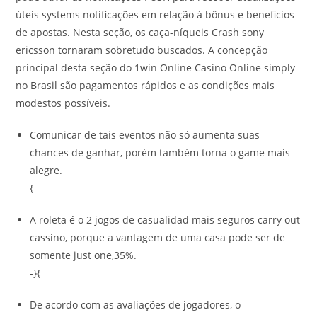
úteis systems notificações em relação à bônus e beneficios
de apostas. Nesta seção, os caça-níqueis Crash sony
ericsson tornaram sobretudo buscados. A concepção
principal desta seção do 1win Online Casino Online simply
no Brasil são pagamentos rápidos e as condições mais
modestos possíveis.
Comunicar de tais eventos não só aumenta suas
chances de ganhar, porém também torna o game mais
alegre.
{
A roleta é o 2 jogos de casualidad mais seguros carry out
cassino, porque a vantagem de uma casa pode ser de
somente just one,35%.
-}{
De acordo com as avaliações de jogadores, o