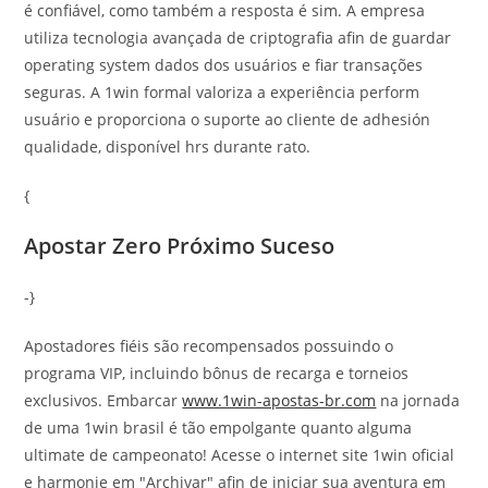
é confiável, como também a resposta é sim. A empresa
utiliza tecnologia avançada de criptografia afin de guardar
operating system dados dos usuários e fiar transações
seguras. A 1win formal valoriza a experiência perform
usuário e proporciona o suporte ao cliente de adhesión
qualidade, disponível hrs durante rato.
{
Apostar Zero Próximo Suceso
-}
Apostadores fiéis são recompensados possuindo o
programa VIP, incluindo bônus de recarga e torneios
exclusivos. Embarcar
www.1win-apostas-br.com
na jornada
de uma 1win brasil é tão empolgante quanto alguma
ultimate de campeonato! Acesse o internet site 1win oficial
e harmonie em "Archivar" afin de iniciar sua aventura em