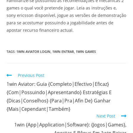
Familiarize-se possuindo as recomendações e mecânicas 2
games o qual você pretende jogar. Leia as instruções e,
sony ericsson disponível, jogue as versões de demonstração
para se acostumar possuindo a jogabilidade antes de
apostar recurso financeiro actual.
TAGS
:
1WIN AVIATOR LOGIN
,
1WIN ENTRAR
,
1WIN GAMES
Previous Post
1win Aviator: Guia {Completo|Efectivo|Eficaz}
{Com|Possuindo|Apresentando} Estratégias E
{Dicas|Conselhos} {Para|Pra|Afin De} Ganhar
{Mais|Cependant|Também}
Next Post
1win {App|Application|Software}: {Jogos|Games},
Apostas E Bônus Em 1win Baixar