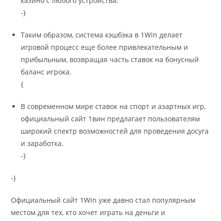
казино с любого устройства.
-}
Таким образом, система кэшбэка в 1Win делает
игровой процесс еще более привлекательным и
прибыльным, возвращая часть ставок на бонусный
баланс игрока.
{
В современном мире ставок на спорт и азартных игр,
официальный сайт 1вин предлагает пользователям
широкий спектр возможностей для проведения досуга
и заработка.
-}
-}
Официальный сайт 1Win уже давно стал популярным
местом для тех, кто хочет играть на деньги и