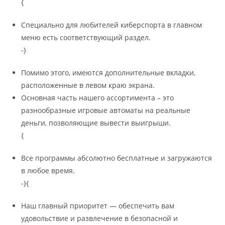
{
Специально для любителей киберспорта в главном
меню есть соответствующий раздел.
-}
Помимо этого, имеются дополнительные вкладки,
расположенные в левом краю экрана.
Основная часть нашего ассортимента – это
разнообразные игровые автоматы на реальные
деньги, позволяющие вывести выигрыши.
{
Все программы абсолютно бесплатные и загружаются
в любое время.
-}{
Наш главный приоритет — обеспечить вам
удовольствие и развлечение в безопасной и