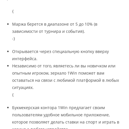
{
Маржа берется в диапазоне от 5 до 10% (в
зависимости от турнира и события).
-}
Открывается через специальную кнопку вверху
интерфейса.
Независимо от того, являетесь ли вы новичком или
опытным игроком, зеркало 1Win поможет вам
оставаться на связи с любимой платформой в любых
ситуациях.
{
Букмекерская контора 1Win предлагает своим
пользователям удобное мобильное приложение,
которое позволяет делать ставки на спорт и играть в