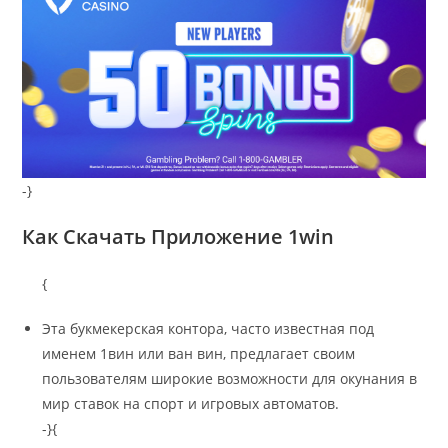
-}
Как Скачать Приложение 1win
{
Эта букмекерская контора, часто известная под
именем 1вин или ван вин, предлагает своим
пользователям широкие возможности для окунания в
мир ставок на спорт и игровых автоматов.
-}{