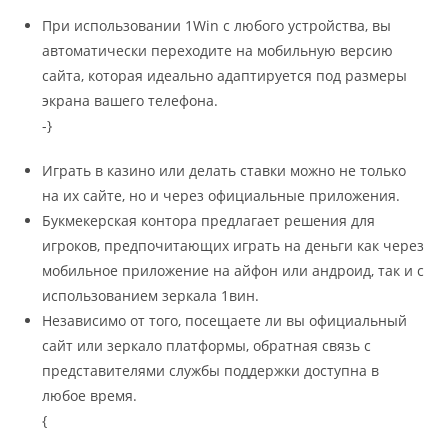
При использовании 1Win с любого устройства, вы
автоматически переходите на мобильную версию
сайта, которая идеально адаптируется под размеры
экрана вашего телефона.
-}
Играть в казино или делать ставки можно не только
на их сайте, но и через официальные приложения.
Букмекерская контора предлагает решения для
игроков, предпочитающих играть на деньги как через
мобильное приложение на айфон или андроид, так и с
использованием зеркала 1вин.
Независимо от того, посещаете ли вы официальный
сайт или зеркало платформы, обратная связь с
представителями службы поддержки доступна в
любое время.
{