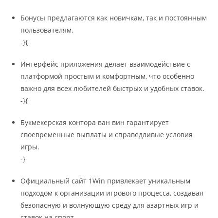
Бонусы предлагаются как новичкам, так и постоянным
пользователям.
-}{
Интерфейс приложения делает взаимодействие с
платформой простым и комфортным, что особенно
важно для всех любителей быстрых и удобных ставок.
-}{
Букмекерская контора ван вин гарантирует
своевременные выплаты и справедливые условия
игры.
-}
Официальный сайт 1Win привлекает уникальным
подходом к организации игрового процесса, создавая
безопасную и волнующую среду для азартных игр и
ставок на спорт.