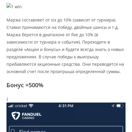
Маржа составляет от six до 10% (зависит от турнира).
Ставки принимаются на победу, двойные шансы и т.д.
Маржа берется в диапазоне от five до 10% (в
зависимости от турнира и события). Переходите в
разделе «Акции и бонусы» и будете всегда знать о новых
предложениях. В случае победы к выигрышу
прибавляются акционные средства. Они переводятся на
основной счет после проигрыша определенной суммы.
Бонус +500%
{