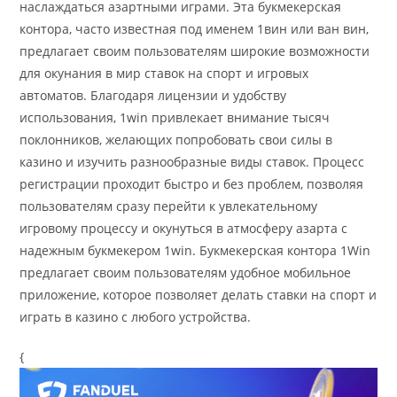
наслаждаться азартными играми. Эта букмекерская
контора, часто известная под именем 1вин или ван вин,
предлагает своим пользователям широкие возможности
для окунания в мир ставок на спорт и игровых
автоматов. Благодаря лицензии и удобству
использования, 1win привлекает внимание тысяч
поклонников, желающих попробовать свои силы в
казино и изучить разнообразные виды ставок. Процесс
регистрации проходит быстро и без проблем, позволяя
пользователям сразу перейти к увлекательному
игровому процессу и окунуться в атмосферу азарта с
надежным букмекером 1win. Букмекерская контора 1Win
предлагает своим пользователям удобное мобильное
приложение, которое позволяет делать ставки на спорт и
играть в казино с любого устройства.
{