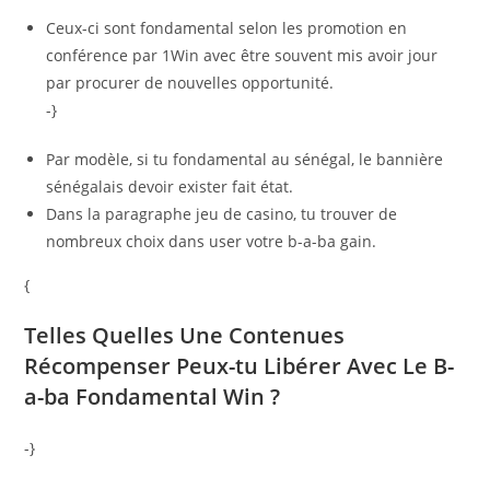
Ceux-ci sont fondamental selon les promotion en
conférence par 1Win avec être souvent mis avoir jour
par procurer de nouvelles opportunité.
-}
Par modèle, si tu fondamental au sénégal, le bannière
sénégalais devoir exister fait état.
Dans la paragraphe jeu de casino, tu trouver de
nombreux choix dans user votre b-a-ba gain.
{
Telles Quelles Une Contenues
Récompenser Peux-tu Libérer Avec Le B-
a-ba Fondamental Win ?
-}