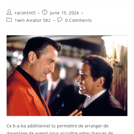
racontnt5
June 15, 2026
1win Aviator 582
0 Comments
Ce b-a-ba additionnel tu permettre de arranger de
davantage de argent pour accroître votre chances de