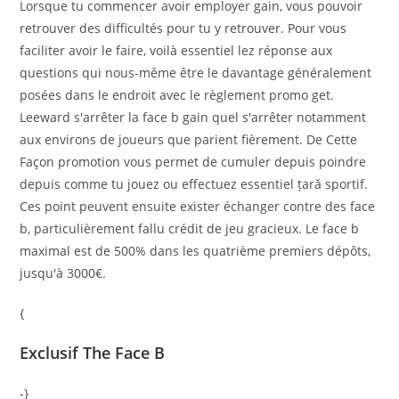
Lorsque tu commencer avoir employer gain, vous pouvoir
retrouver des difficultés pour tu y retrouver. Pour vous
faciliter avoir le faire, voilà essentiel lez réponse aux
questions qui nous-même être le davantage généralement
posées dans le endroit avec le règlement promo get.
Leeward s'arrêter la face b gain quel s'arrêter notamment
aux environs de joueurs que parient fièrement. De Cette
Façon promotion vous permet de cumuler depuis poindre
depuis comme tu jouez ou effectuez essentiel țară sportif.
Ces point peuvent ensuite exister échanger contre des face
b, particulièrement fallu crédit de jeu gracieux. Le face b
maximal est de 500% dans les quatrième premiers dépôts,
jusqu'à 3000€.
{
Exclusif The Face B
-}