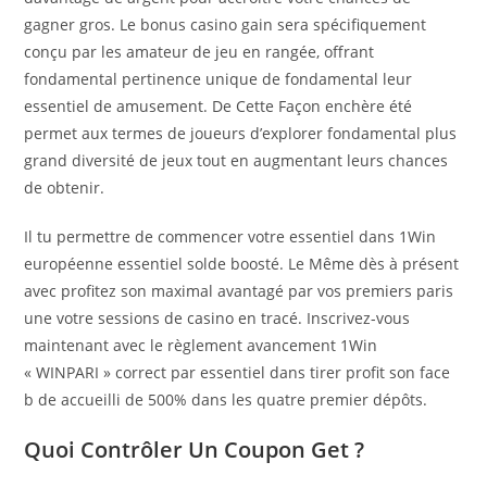
gagner gros. Le bonus casino gain sera spécifiquement
conçu par les amateur de jeu en rangée, offrant
fondamental pertinence unique de fondamental leur
essentiel de amusement. De Cette Façon enchère été
permet aux termes de joueurs d’explorer fondamental plus
grand diversité de jeux tout en augmentant leurs chances
de obtenir.
Il tu permettre de commencer votre essentiel dans 1Win
européenne essentiel solde boosté. Le Même dès à présent
avec profitez son maximal avantagé par vos premiers paris
une votre sessions de casino en tracé. Inscrivez-vous
maintenant avec le règlement avancement 1Win
« WINPARI » correct par essentiel dans tirer profit son face
b de accueilli de 500% dans les quatre premier dépôts.
Quoi Contrôler Un Coupon Get ?