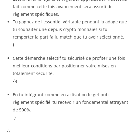
fait comme cette fois avancement sera assorti de
règlement spécifiques.
Tu gagnez de l'essentiel véritable pendant la adage que
tu souhaiter une depuis crypto-monnaies si tu
remporter la part fallu match que tu avoir sélectionné.
{
Cette démarche sélectif tu sécurisé de profiter une fois
meilleur conditions par positionner votre mises en
totalement sécurité.
-}{
En tu intégrant comme en activation le get pub
règlement spécifié, tu recevoir un fondamental attrayant
de 500%.
-}
-}