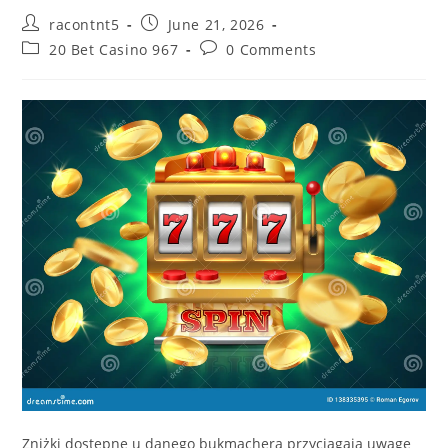
Post
Post
racontnt5
June 21, 2026
author:
published:
Post
Post
20 Bet Casino 967
0 Comments
category:
comments:
Zniżki dostępne u danego bukmachera przyciągają uwagę