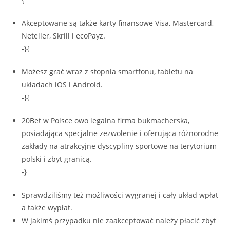
Akceptowane są także karty finansowe Visa, Mastercard,
Neteller, Skrill i ecoPayz.
-}{
Możesz grać wraz z stopnia smartfonu, tabletu na
układach iOS i Android.
-}{
20Bet w Polsce owo legalna firma bukmacherska,
posiadająca specjalne zezwolenie i oferująca różnorodne
zakłady na atrakcyjne dyscypliny sportowe na terytorium
polski i zbyt granicą.
-}
Sprawdziliśmy też możliwości wygranej i cały układ wpłat
a także wypłat.
W jakimś przypadku nie zaakceptować należy płacić zbyt