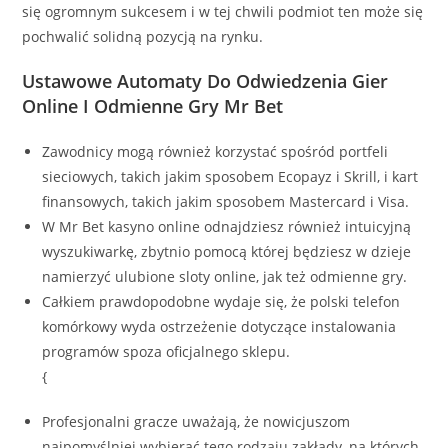
się ogromnym sukcesem i w tej chwili podmiot ten może się
pochwalić solidną pozycją na rynku.
Ustawowe Automaty Do Odwiedzenia Gier
Online I Odmienne Gry Mr Bet
Zawodnicy mogą również korzystać spośród portfeli
sieciowych, takich jakim sposobem Ecopayz i Skrill, i kart
finansowych, takich jakim sposobem Mastercard i Visa.
W Mr Bet kasyno online odnajdziesz również intuicyjną
wyszukiwarkę, zbytnio pomocą której będziesz w dzieje
namierzyć ulubione sloty online, jak też odmienne gry.
Całkiem prawdopodobne wydaje się, że polski telefon
komórkowy wyda ostrzeżenie dotyczące instalowania
programów spoza oficjalnego sklepu.
{
Profesjonalni gracze uważają, że nowicjuszom
najpomyślniej wybierać tego rodzaju zakłady, na których