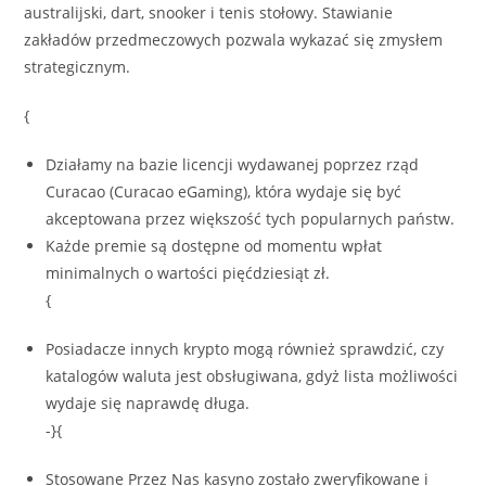
australijski, dart, snooker i tenis stołowy. Stawianie
zakładów przedmeczowych pozwala wykazać się zmysłem
strategicznym.
{
Działamy na bazie licencji wydawanej poprzez rząd
Curacao (Curacao eGaming), która wydaje się być
akceptowana przez większość tych popularnych państw.
Każde premie są dostępne od momentu wpłat
minimalnych o wartości pięćdziesiąt zł.
{
Posiadacze innych krypto mogą również sprawdzić, czy
katalogów waluta jest obsługiwana, gdyż lista możliwości
wydaje się naprawdę długa.
-}{
Stosowane Przez Nas kasyno zostało zweryfikowane i