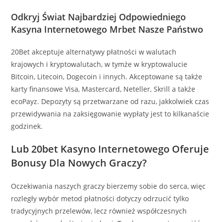
Odkryj Świat Najbardziej Odpowiedniego
Kasyna Internetowego Mrbet Nasze Państwo
20Bet akceptuje alternatywy płatności w walutach
krajowych i kryptowalutach, w tymże w kryptowalucie
Bitcoin, Litecoin, Dogecoin i innych. Akceptowane są także
karty finansowe Visa, Mastercard, Neteller, Skrill a także
ecoPayz. Depozyty są przetwarzane od razu, jakkolwiek czas
przewidywania na zaksięgowanie wypłaty jest to kilkanaście
godzinek.
Lub 20bet Kasyno Internetowego Oferuje
Bonusy Dla Nowych Graczy?
Oczekiwania naszych graczy bierzemy sobie do serca, więc
rozległy wybór metod płatności dotyczy odrzucić tylko
tradycyjnych przelewów, lecz również współczesnych