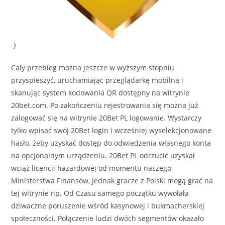
-}
Cały przebieg można jeszcze w wyższym stopniu
przyspieszyć, uruchamiając przeglądarkę mobilną i
skanując system kodowania QR dostępny na witrynie
20bet.com. Po zakończeniu rejestrowania się można już
zalogować się na witrynie 20Bet PL logowanie. Wystarczy
tylko wpisać swój 20Bet login i wcześniej wyselekcjonowane
hasło, żeby uzyskać dostęp do odwiedzenia własnego konta
na opcjonalnym urządzeniu. 20Bet PL odrzucić uzyskał
wciąż licencji hazardowej od momentu naszego
Ministerstwa Finansów, jednak gracze z Polski mogą grać na
tej witrynie np. Od Czasu samego początku wywołała
dziwaczne poruszenie wśród kasynowej i bukmacherskiej
społeczności. Połączenie ludzi dwóch segmentów okazało