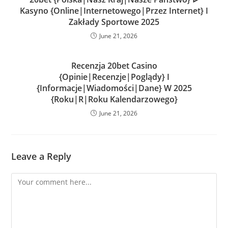
Kasyno {Online|Internetowego|Przez Internet} I
Zakłady Sportowe 2025
June 21, 2026
Recenzja 20bet Casino
{Opinie|Recenzje|Poglądy} I
{Informacje|Wiadomości|Dane} W 2025
{Roku|R|Roku Kalendarzowego}
June 21, 2026
Leave a Reply
Comment