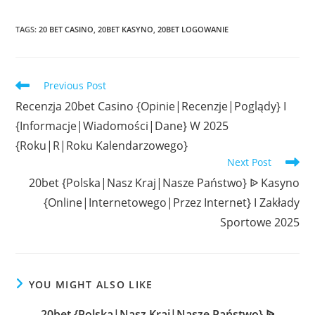
TAGS
:
20 BET CASINO
,
20BET KASYNO
,
20BET LOGOWANIE
Read
Previous Post
more
Recenzja 20bet Casino {Opinie|Recenzje|Poglądy} I
articles
{Informacje|Wiadomości|Dane} W 2025
{Roku|R|Roku Kalendarzowego}
Next Post
20bet {Polska|Nasz Kraj|Nasze Państwo} ᐉ Kasyno
{Online|Internetowego|Przez Internet} I Zakłady
Sportowe 2025
YOU MIGHT ALSO LIKE
20bet {Polska|Nasz Kraj|Nasze Państwo} ᐉ