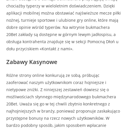
chociażby typerzy w wieloletnim doświadczeniem. Dzięki
aplikacji mobilnej można obstawiać najświeższe mecze piłki
nożnej, turnieje sportowe i ulubione gry online, które mają
dobre opinie wśród typerów. Na witrynie bukmachera
20Bet zakłady są dostępne w górnym lewym jadłospisu, a
obsługa kontrahenta znajduje się w sekcji Pomocną Dłoń u
dołu przyciskiem «Kontakt z nami».
Zabawy Kasynowe
Różne strony online konkurują ze sobą, próbując
zaoferować naszym użytkownikom coraz hojniejsze i
nietypowe zniżki. Z niniejszej zestawień dowiesz się o
możliwościach słynnego międzynarodowego bukmachera
20Bet. Uważa się go w tej chwili zbytnio konkretnego z
najhojniejszych w branży, ponieważ proponuje zaskakująco
przystępne bonusy na rzecz nowych użytkowników. W
bardzo podobny sposób, jakim sposobem wpłacanie