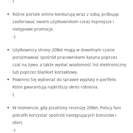
{
Różne portale online konkurują wraz z sobą, próbując
zaoferować swoim użytkownikom coraz hojniejsze i
nietypowe promocje.
-}
Użytkownicy strony 20Bet mogą w dowolnym czasie
porozmawiać spośród pracownikami kasyna poprzez
czat na żywo, a także wysłać wiadomość list elektroniczny
lub poprzez blankiet kontaktowy.
Powinno Się wybierać do sprawie wypłaty e-portfele,
które gwarantują najkrótszy okres robienia.
{
W momencie, gdy pisaliśmy recenzję 20Bet, Polscy fani
potrafili korzystać spośród następujących bonusów i
ofert.
-}