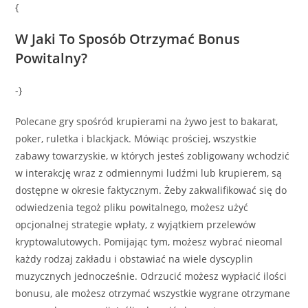
{
W Jaki To Sposób Otrzymać Bonus
Powitalny?
-}
Polecane gry spośród krupierami na żywo jest to bakarat,
poker, ruletka i blackjack. Mówiąc prościej, wszystkie
zabawy towarzyskie, w których jesteś zobligowany wchodzić
w interakcję wraz z odmiennymi ludźmi lub krupierem, są
dostępne w okresie faktycznym. Żeby zakwalifikować się do
odwiedzenia tegoż pliku powitalnego, możesz użyć
opcjonalnej strategie wpłaty, z wyjątkiem przelewów
kryptowalutowych. Pomijając tym, możesz wybrać nieomal
każdy rodzaj zakładu i obstawiać na wiele dyscyplin
muzycznych jednocześnie. Odrzucić możesz wypłacić ilości
bonusu, ale możesz otrzymać wszystkie wygrane otrzymane