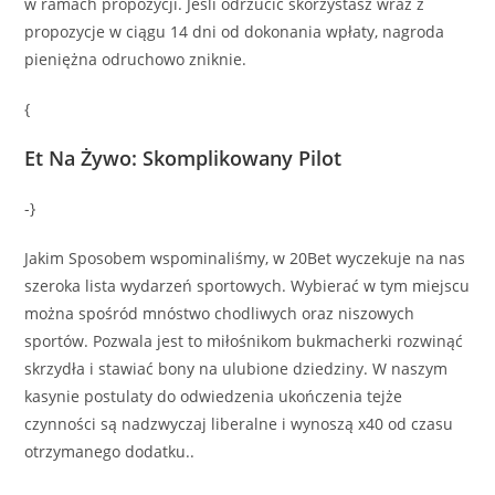
w ramach propozycji. Jeśli odrzucić skorzystasz wraz z
propozycje w ciągu 14 dni od dokonania wpłaty, nagroda
pieniężna odruchowo zniknie.
{
Et Na Żywo: Skomplikowany Pilot
-}
Jakim Sposobem wspominaliśmy, w 20Bet wyczekuje na nas
szeroka lista wydarzeń sportowych. Wybierać w tym miejscu
można spośród mnóstwo chodliwych oraz niszowych
sportów. Pozwala jest to miłośnikom bukmacherki rozwinąć
skrzydła i stawiać bony na ulubione dziedziny. W naszym
kasynie postulaty do odwiedzenia ukończenia tejże
czynności są nadzwyczaj liberalne i wynoszą x40 od czasu
otrzymanego dodatku..