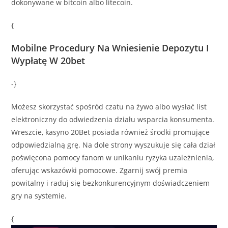
dokonywane w bitcoin albo litecoin.
{
Mobilne Procedury Na Wniesienie Depozytu I
Wypłatę W 20bet
-}
Możesz skorzystać spośród czatu na żywo albo wysłać list
elektroniczny do odwiedzenia działu wsparcia konsumenta.
Wreszcie, kasyno 20Bet posiada również środki promujące
odpowiedzialną grę. Na dole strony wyszukuje się cała dział
poświęcona pomocy fanom w unikaniu ryzyka uzależnienia,
oferując wskazówki pomocowe. Zgarnij swój premia
powitalny i raduj się bezkonkurencyjnym doświadczeniem
gry na systemie.
{