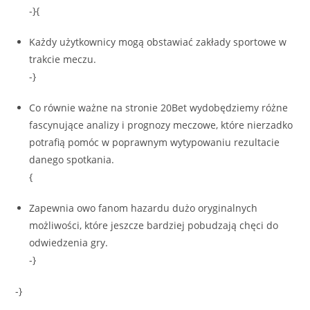
-}{
Każdy użytkownicy mogą obstawiać zakłady sportowe w
trakcie meczu.
-}
Co równie ważne na stronie 20Bet wydobędziemy różne
fascynujące analizy i prognozy meczowe, które nierzadko
potrafią pomóc w poprawnym wytypowaniu rezultacie
danego spotkania.
{
Zapewnia owo fanom hazardu dużo oryginalnych
możliwości, które jeszcze bardziej pobudzają chęci do
odwiedzenia gry.
-}
-}