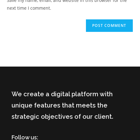
Save my name, email, and website in this browser for the
next time I comment.
We create a digital platform with
unique features that meets the
strategic objectives of our client.
Follow us: