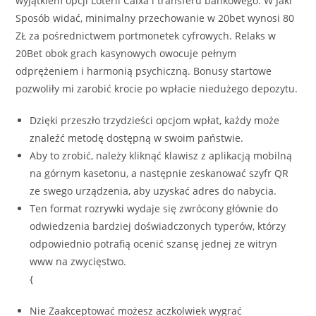
wyjątkiem opcji Loterii Caixa i transferu bankowego. W Jaki
Sposób widać, minimalny przechowanie w 20bet wynosi 80
ZŁ za pośrednictwem portmonetek cyfrowych. Relaks w
20Bet obok grach kasynowych owocuje pełnym
odprężeniem i harmonią psychiczną. Bonusy startowe
pozwoliły mi zarobić krocie po wpłacie niedużego depozytu.
Dzięki przeszło trzydzieści opcjom wpłat, każdy może
znaleźć metodę dostępną w swoim państwie.
Aby to zrobić, należy kliknąć klawisz z aplikacją mobilną
na górnym kasetonu, a następnie zeskanować szyfr QR
ze swego urządzenia, aby uzyskać adres do nabycia.
Ten format rozrywki wydaje się zwrócony głównie do
odwiedzenia bardziej doświadczonych typerów, którzy
odpowiednio potrafią ocenić szansę jednej ze witryn
www na zwycięstwo.
{
Nie Zaakceptować możesz aczkolwiek wygrać