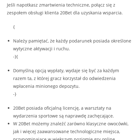
Jeśli napotkasz zmartwienia techniczne, połącz się z
zespołem obsługi klienta 20Bet dla uzyskania wsparcia.
{
Należy pamiętać, że każdy podarunek posiada określone
wytyczne aktywacji i ruchu.
-}{
Domyślną opcją wypłaty, wydaje się być za każdym
razem ta, z której gracz korzystał do odwiedzenia
wpłacenia minionego depozytu.
-}
20Bet posiada oficjalną licencję, a warsztaty na
wydarzenia sportowe są naprawdę zachęcające.
W 20Bet możemy znaleźć zarówno klasyczne owocówki,
jak i więcej zaawansowane technologiczne miejsca,
przypominające w większym poziomie gry online.