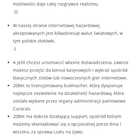
możliwości daje całej rozgrywce realizmu.
-}{
W naszej stronie internetowej hazardowej
akceptowanych jest kilkadziesiąt walut światowych, w
tym polskie złotówki.
-}
A jeśli chcesz urozmaicić własne doświadczenia, zawsze
możesz przejść do konsol kasynowych i wybrać spośród
klasycznych slotów lub nowoczesnych gier internetowe.
20Bet to licencjonowany bukmacher, który dysponuje
najlepsze zezwolenie na działalność hazardową, które
zostało wydane przez organy administracji państwowe
Curacao.
20Bet ma dobrze działający support, spośród którym
możemy skontaktować się o opcjonalnej porze dnia i
wiczoru, za sprawą czatu na żywo.