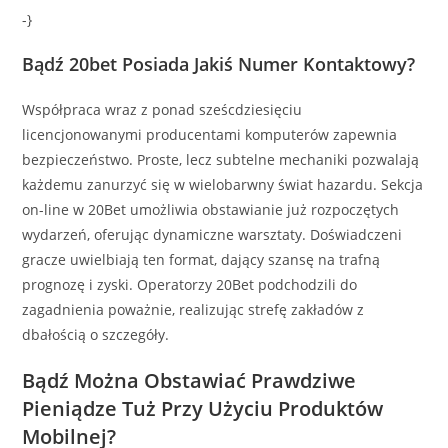
-}
Bądź 20bet Posiada Jakiś Numer Kontaktowy?
Współpraca wraz z ponad sześcdziesięciu
licencjonowanymi producentami komputerów zapewnia
bezpieczeństwo. Proste, lecz subtelne mechaniki pozwalają
każdemu zanurzyć się w wielobarwny świat hazardu. Sekcja
on-line w 20Bet umożliwia obstawianie już rozpoczętych
wydarzeń, oferując dynamiczne warsztaty. Doświadczeni
gracze uwielbiają ten format, dający szansę na trafną
prognozę i zyski. Operatorzy 20Bet podchodzili do
zagadnienia poważnie, realizując strefę zakładów z
dbałością o szczegóły.
Bądź Można Obstawiać Prawdziwe
Pieniądze Tuż Przy Użyciu Produktów
Mobilnej?