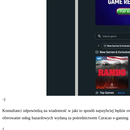
-}
Konsultanci odpowiedzą na wiadomość w jaki to sposób najszybciej będzie o
oferowanie usług hazardowych wydaną za pośrednictwem Curacao e-gaming.
{