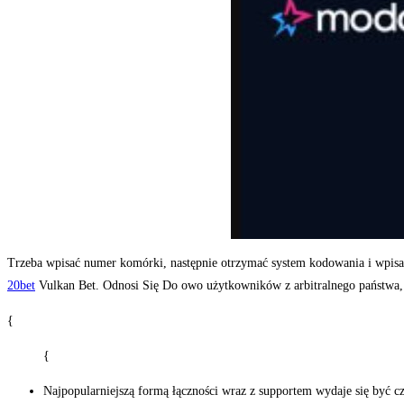
Trzeba wpisać numer komórki, następnie otrzymać system kodowania i wpisać 
20bet
Vulkan Bet. Odnosi Się Do owo użytkowników z arbitralnego państwa, w
{
{
Najpopularniejszą formą łączności wraz z supportem wydaje się być 