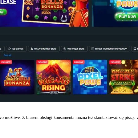
wo możliwe. Z biurem obsługi konsumenta można też skontaktować się pisząc 