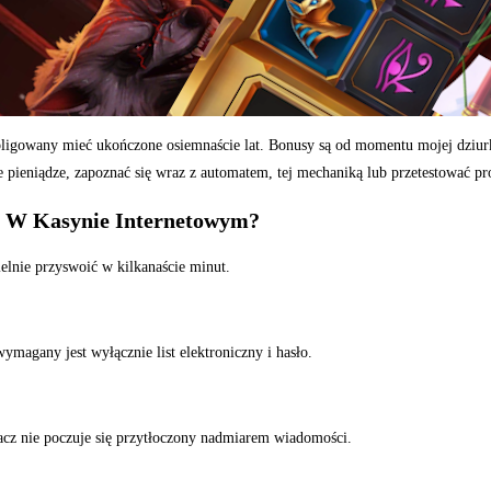
obligowany mieć ukończone osiemnaście lat. Bonusy są od momentu mojej dziurki
pieniądze, zapoznać się wraz z automatem, tej mechaniką lub przetestować pr
ć W Kasynie Internetowym?
elnie przyswoić w kilkanaście minut.
ymagany jest wyłącznie list elektroniczny i hasło.
acz nie poczuje się przytłoczony nadmiarem wiadomości.