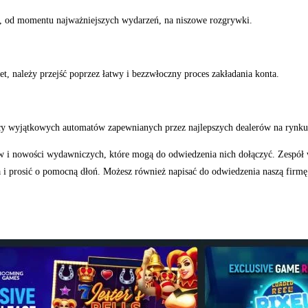
, od momentu najważniejszych wydarzeń, na niszowe rozgrywki.
t, należy przejść poprzez łatwy i bezzwłoczny proces zakładania konta.
sięcy wyjątkowych automatów zapewnianych przez najlepszych dealerów na rynku
w i nowości wydawniczych, które mogą do odwiedzenia nich dołączyć. Zespół w
i prosić o pomocną dłoń. Możesz również napisać do odwiedzenia naszą firmę m