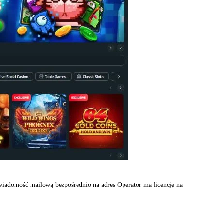
wiadomość mailową bezpośrednio na adres Operator ma licencję na