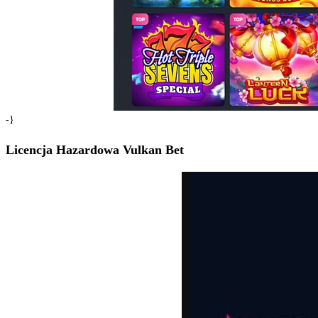
-}
Licencja Hazardowa Vulkan Bet