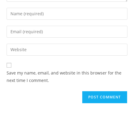
Save my name, email, and website in this browser for the
next time I comment.