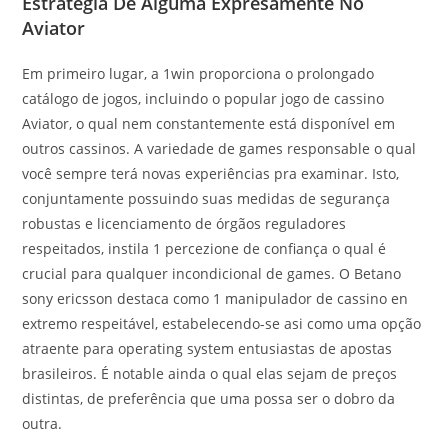
Estratégia De Alguma Expresamente No
Aviator
Em primeiro lugar, a 1win proporciona o prolongado
catálogo de jogos, incluindo o popular jogo de cassino
Aviator, o qual nem constantemente está disponível em
outros cassinos. A variedade de games responsable o qual
você sempre terá novas experiências pra examinar. Isto,
conjuntamente possuindo suas medidas de segurança
robustas e licenciamento de órgãos reguladores
respeitados, instila 1 percezione de confiança o qual é
crucial para qualquer incondicional de games. O Betano
sony ericsson destaca como 1 manipulador de cassino en
extremo respeitável, estabelecendo-se asi como uma opção
atraente para operating system entusiastas de apostas
brasileiros. É notable ainda o qual elas sejam de preços
distintas, de preferência que uma possa ser o dobro da
outra.