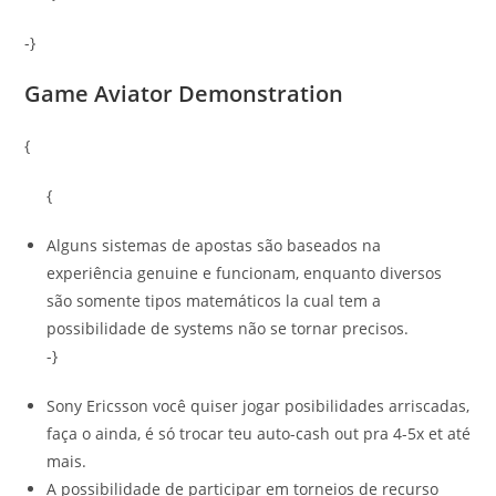
-}
Game Aviator Demonstration
{
{
Alguns sistemas de apostas são baseados na
experiência genuine e funcionam, enquanto diversos
são somente tipos matemáticos la cual tem a
possibilidade de systems não se tornar precisos.
-}
Sony Ericsson você quiser jogar posibilidades arriscadas,
faça o ainda, é só trocar teu auto-cash out pra 4-5x et até
mais.
A possibilidade de participar em torneios de recurso