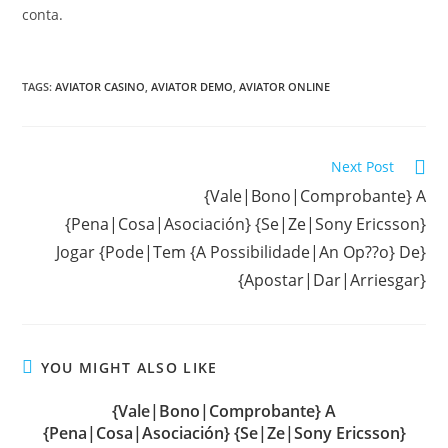
conta.
TAGS
:
AVIATOR CASINO
,
AVIATOR DEMO
,
AVIATOR ONLINE
Next Post
{Vale|Bono|Comprobante} A
{Pena|Cosa|Asociación} {Se|Ze|Sony Ericsson}
Jogar {Pode|Tem {A Possibilidade|An Op??o} De}
{Apostar|Dar|Arriesgar}
YOU MIGHT ALSO LIKE
{Vale|Bono|Comprobante} A
{Pena|Cosa|Asociación} {Se|Ze|Sony Ericsson}