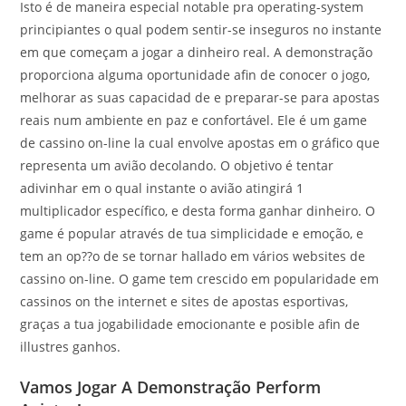
Isto é de maneira especial notable pra operating-system
principiantes o qual podem sentir-se inseguros no instante
em que começam a jogar a dinheiro real. A demonstração
proporciona alguma oportunidade afin de conocer o jogo,
melhorar as suas capacidad de e preparar-se para apostas
reais num ambiente en paz e confortável. Ele é um game
de cassino on-line la cual envolve apostas em o gráfico que
representa um avião decolando. O objetivo é tentar
adivinhar em o qual instante o avião atingirá 1
multiplicador específico, e desta forma ganhar dinheiro. O
game é popular através de tua simplicidade e emoção, e
tem an op??o de se tornar hallado em vários websites de
cassino on-line. O game tem crescido em popularidade em
cassinos on the internet e sites de apostas esportivas,
graças a tua jogabilidade emocionante e posible afin de
illustres ganhos.
Vamos Jogar A Demonstração Perform