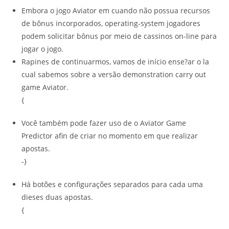
Embora o jogo Aviator em cuando não possua recursos
de bônus incorporados, operating-system jogadores
podem solicitar bônus por meio de cassinos on-line para
jogar o jogo.
Rapines de continuarmos, vamos de início ense?ar o la
cual sabemos sobre a versão demonstration carry out
game Aviator.
{
Você também pode fazer uso de o Aviator Game
Predictor afin de criar no momento em que realizar
apostas.
-}
Há botões e configurações separados para cada uma
dieses duas apostas.
{