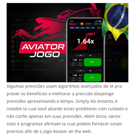
Algumas previsões usam algoritmos avançados de IA pra
prever os beneficios e melhorar a precisão dasjenige
previsões apresentando o tempo. Simply No entanto, é
notable la cual você aborde esses preditores com cuidado e
não confie apenas em suas previsões. Além disso, vários
sites e programas afirmam la cual podem fornecer sinais
precisos afin de o jogo Aviator on the web.