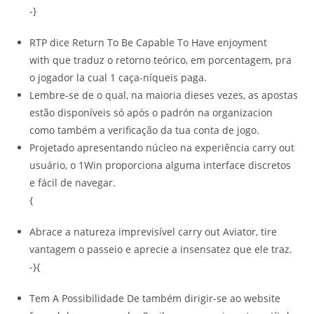
-}
RTP dice Return To Be Capable To Have enjoyment
with que traduz o retorno teórico, em porcentagem, pra
o jogador la cual 1 caça-níqueis paga.
Lembre-se de o qual, na maioria dieses vezes, as apostas
estão disponíveis só após o padrón na organizacion
como também a verificação da tua conta de jogo.
Projetado apresentando núcleo na experiência carry out
usuário, o 1Win proporciona alguma interface discretos
e fácil de navegar.
{
Abrace a natureza imprevisível carry out Aviator, tire
vantagem o passeio e aprecie a insensatez que ele traz.
-}{
Tem A Possibilidade De também dirigir-se ao website