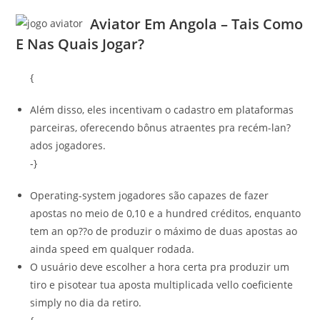
Aviator Em Angola – Tais Como
E Nas Quais Jogar?
{
Além disso, eles incentivam o cadastro em plataformas
parceiras, oferecendo bônus atraentes pra recém-lan?
ados jogadores.
-}
Operating-system jogadores são capazes de fazer
apostas no meio de 0,10 e a hundred créditos, enquanto
tem an op??o de produzir o máximo de duas apostas ao
ainda speed em qualquer rodada.
O usuário deve escolher a hora certa pra produzir um
tiro e pisotear tua aposta multiplicada vello coeficiente
simply no dia da retiro.