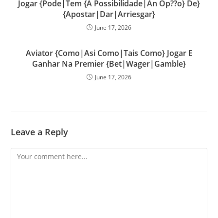
Jogar {Pode|Tem {A Possibilidade|An Op??o} De}
{Apostar|Dar|Arriesgar}
June 17, 2026
Aviator {Como|Asi Como|Tais Como} Jogar E
Ganhar Na Premier {Bet|Wager|Gamble}
June 17, 2026
Leave a Reply