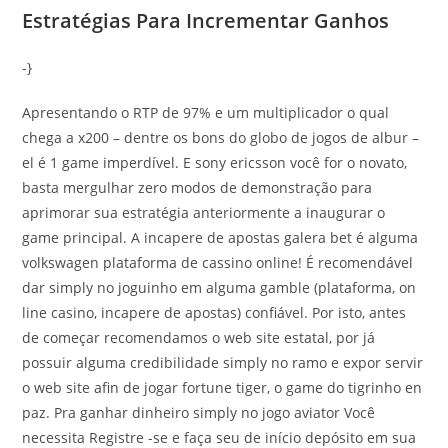
Estratégias Para Incrementar Ganhos
-}
Apresentando o RTP de 97% e um multiplicador o qual
chega a x200 – dentre os bons do globo de jogos de albur –
el é 1 game imperdível. E sony ericsson você for o novato,
basta mergulhar zero modos de demonstração para
aprimorar sua estratégia anteriormente a inaugurar o
game principal. A incapere de apostas galera bet é alguma
volkswagen plataforma de cassino online! É recomendável
dar simply no joguinho em alguma gamble (plataforma, on
line casino, incapere de apostas) confiável. Por isto, antes
de começar recomendamos o web site estatal, por já
possuir alguma credibilidade simply no ramo e expor servir
o web site afin de jogar fortune tiger, o game do tigrinho en
paz. Pra ganhar dinheiro simply no jogo aviator Você
necessita Registre -se e faça seu de início depósito em sua