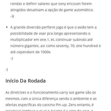
rondas e definir valores que sony ericsson forem
atingidos desativam a opção de game automático.
-}{
A grande diversão perform jogo é que o avião tem a
possibilidade de voar pra longe apresentando o
multiplicador em one.1, et, continuar subindo até
número gigantes, asi como seventy, 70, one hundred e
até cependant de 1000x.
-}
-}
Início Da Rodada
As diretrizes e o funcionamento carry out game são os
mesmos, com a única diferença sendo o ambiente e as
ofertas específicas do cassino Pin-up. Zero entanto, é
essencial lembrar o qual o Aviator é 1 jogo de azar, e