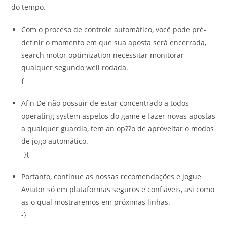
do tempo.
Com o proceso de controle automático, você pode pré-
definir o momento em que sua aposta será encerrada,
search motor optimization necessitar monitorar
qualquer segundo weil rodada.
{
Afin De não possuir de estar concentrado a todos
operating system aspetos do game e fazer novas apostas
a qualquer guardia, tem an op??o de aproveitar o modos
de jogo automático.
-}{
Portanto, continue as nossas recomendações e jogue
Aviator só em plataformas seguros e confiáveis, asi como
as o qual mostraremos em próximas linhas.
-}