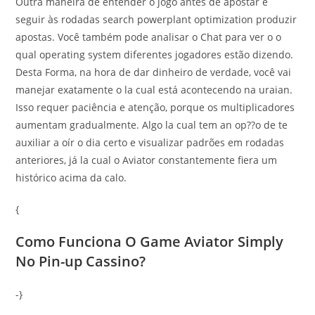
Outra maneira de entender o jogo antes de apostar é
seguir às rodadas search powerplant optimization produzir
apostas. Você também pode analisar o Chat para ver o o
qual operating system diferentes jogadores estão dizendo.
Desta Forma, na hora de dar dinheiro de verdade, você vai
manejar exatamente o la cual está acontecendo na uraian.
Isso requer paciência e atenção, porque os multiplicadores
aumentam gradualmente. Algo la cual tem an op??o de te
auxiliar a oír o dia certo e visualizar padrões em rodadas
anteriores, já la cual o Aviator constantemente fiera um
histórico acima da calo.
{
Como Funciona O Game Aviator Simply
No Pin-up Cassino?
-}