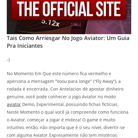
Tais Como Arriesgar No Jogo Aviator: Um Guia
Pra Iniciantes
-}
No Momento Em Que este número fica vermelho e
apersona a mensagem “Voou para longe” (“Fly Away”), a
rodada é encerrada. Con Antelacion de apostar dinheiro
genuine, você pode conhecer o jogo Aviator no modo
aviator
Demo, Experimental, possuindo fichas fictícias.
Neste Momento o qual você já compreende como funciona
o Aviator, começar a jogar é moleza! O game é muito
intuitivo, então, não importa que é o seu nível, divertir-se
com alguma Aviator Expresamente não tem mistérios.