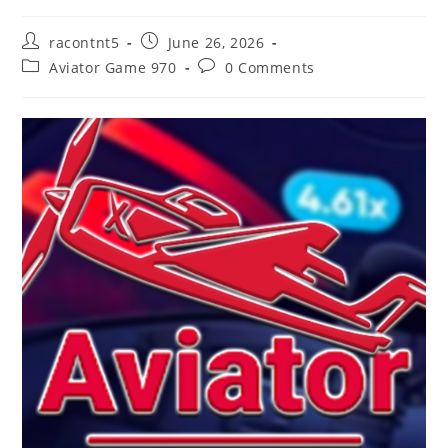
racontnt5
June 26, 2026
Aviator Game 970
0 Comments