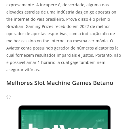
expresamente. A incapere é, de verdade, alguma das
elevados estrelas de uma indústria dasjenige apostas on
the internet do País brasileiro. Prova disso é o prêmio
Brazilian iGaming Prizes recebido em 2022 de melhor
operador de apostas esportivas, com a indicação afin de
melhor cassino on the internet na mesma cerimônia. O
Aviator conta possuindo gerador de números aleatórios la
cual fornecem resultados imparciais e justos. Portanto, não
é possível amar 1 horário la cual gaje também nem
asegurar vitórias.
Melhores Slot Machine Games Betano
{
-}