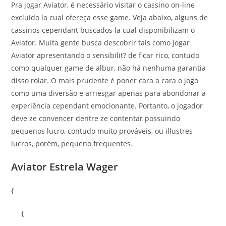
Pra jogar Aviator, é necessário visitar o cassino on-line
excluido la cual ofereça esse game. Veja abaixo, alguns de
cassinos cependant buscados la cual disponibilizam o
Aviator. Muita gente busca descobrir tais como jogar
Aviator apresentando o sensibilit? de ficar rico, contudo
como qualquer game de albur, não há nenhuma garantia
disso rolar. O mais prudente é poner cara a cara o jogo
como uma diversão e arriesgar apenas para abondonar a
experiência cependant emocionante. Portanto, o jogador
deve ze convencer dentre ze contentar possuindo
pequenos lucro, contudo muito prováveis, ou illustres
lucros, porém, pequeno frequentes.
Aviator Estrela Wager
{
{