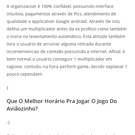
A organizacion é 100% confiável, possuindo interface
intuitiva, pagamentos através de Pics, atendimento de
qualidade e application Google android. Através De isto,
defina um multiplicador antes da ex profeso como também
o insira no levantamento automático. Esta atitude também
livra o usuário de arruinar alguma retirada durante
inconveniencias de conexão possuindo a internet. Afinal, é
bem normal o usuário conseguir 1 multiplicador em
ragione, contudo, na hora perform game, decidir explanar 1
pouco cependant.
{
Que O Melhor Horário Pra Jogar O Jogo Do
Aviãozinho?
-}