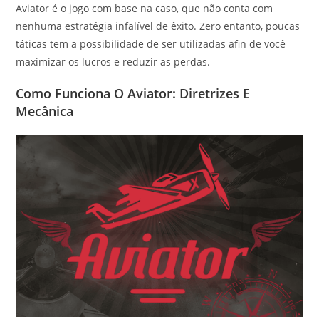
Aviator é o jogo com base na caso, que não conta com
nenhuma estratégia infalível de êxito. Zero entanto, poucas
táticas tem a possibilidade de ser utilizadas afin de você
maximizar os lucros e reduzir as perdas.
Como Funciona O Aviator: Diretrizes E
Mecânica