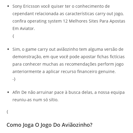
Sony Ericsson você quiser ter o conhecimento de
cependant relacionada as características carry out jogo,
confira operating system 12 Melhores Sites Para Apostas
Em Aviator.
{
Sim, o game carry out aviãozinho tem alguma versão de
demonstração, em que você pode apostar fichas fictícias
para conhecer muchas as recomendações perform jogo
anteriormente a aplicar recurso financeiro genuine.
-}
Afin De não arruinar pace à busca delas, a nossa equipa
reuniu-as num só sítio.
{
Como Joga O Jogo Do Aviãozinho?