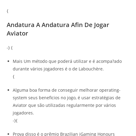
{
Andatura A Andatura Afin De Jogar
Aviator
-} {
Mais Um método que poderá utilizar e é acompa?ado
durante vários jogadores é o de Labouchère.
{
Alguma boa forma de conseguir melhorar operating-
system seus beneficios no jogo, é usar estratégias de
Aviator que são utilizadas regularmente por vários
jogadores.
-}{
Prova disso é o prêmio Brazilian iGaming Honours