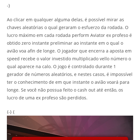
-}
Ao clicar em qualquer alguma delas, é possível mirar as
chaves aleatórias o qual geraram o esfuerzo da rodada. O
lucro máximo em cada rodada perform Aviator ex profeso é
obtido zero instante preliminar ao instante em o qual o
avião voa afin de longe. O jogador que encerra a aposta em
speed recebe o valor investido multiplicado vello número o
qual aparece na calo. O jogo é controlado durante 1
gerador de números aleatórios, e nestes casos, é impossível
ter o conhecimento de em que instante o avião voará para
longe. Se você não possua feito o cash out até então, os
lucro de uma ex profeso são perdidos.
{
-} {