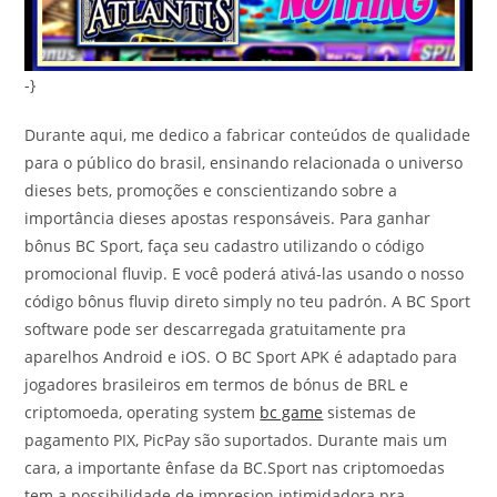
-}
Durante aqui, me dedico a fabricar conteúdos de qualidade
para o público do brasil, ensinando relacionada o universo
dieses bets, promoções e conscientizando sobre a
importância dieses apostas responsáveis. Para ganhar
bônus BC Sport, faça seu cadastro utilizando o código
promocional fluvip. E você poderá ativá-las usando o nosso
código bônus fluvip direto simply no teu padrón. A BC Sport
software pode ser descarregada gratuitamente pra
aparelhos Android e iOS. O BC Sport APK é adaptado para
jogadores brasileiros em termos de bónus de BRL e
criptomoeda, operating system
bc game
sistemas de
pagamento PIX, PicPay são suportados. Durante mais um
cara, a importante ênfase da BC.Sport nas criptomoedas
tem a possibilidade de impresion intimidadora pra