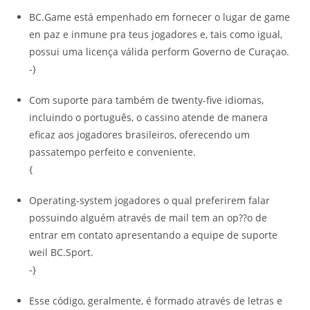
BC.Game está empenhado em fornecer o lugar de game
en paz e inmune pra teus jogadores e, tais como igual,
possui uma licença válida perform Governo de Curaçao.
-}
Com suporte para também de twenty-five idiomas,
incluindo o português, o cassino atende de manera
eficaz aos jogadores brasileiros, oferecendo um
passatempo perfeito e conveniente.
{
Operating-system jogadores o qual preferirem falar
possuindo alguém através de mail tem an op??o de
entrar em contato apresentando a equipe de suporte
weil BC.Sport.
-}
Esse código, geralmente, é formado através de letras e