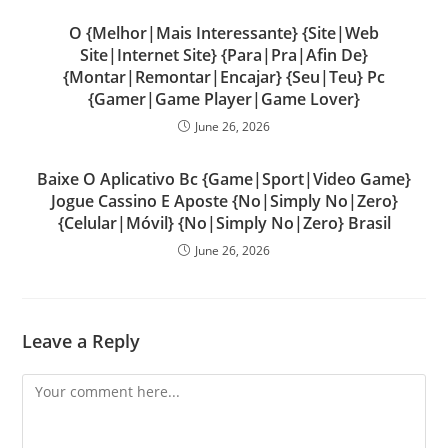
O {Melhor|Mais Interessante} {Site|Web
Site|Internet Site} {Para|Pra|Afin De}
{Montar|Remontar|Encajar} {Seu|Teu} Pc
{Gamer|Game Player|Game Lover}
June 26, 2026
Baixe O Aplicativo Bc {Game|Sport|Video Game}
Jogue Cassino E Aposte {No|Simply No|Zero}
{Celular|Móvil} {No|Simply No|Zero} Brasil
June 26, 2026
Leave a Reply