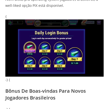
well-liked opção PIX está disponível.
{
-} {
Bônus De Boas-vindas Para Novos
Jogadores Brasileiros