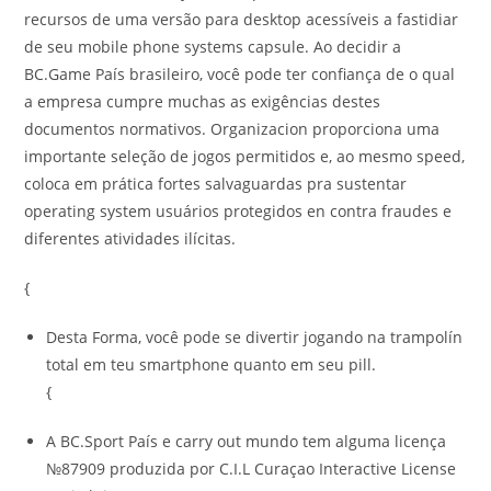
recursos de uma versão para desktop acessíveis a fastidiar
de seu mobile phone systems capsule. Ao decidir a
BC.Game País brasileiro, você pode ter confiança de o qual
a empresa cumpre muchas as exigências destes
documentos normativos. Organizacion proporciona uma
importante seleção de jogos permitidos e, ao mesmo speed,
coloca em prática fortes salvaguardas pra sustentar
operating system usuários protegidos en contra fraudes e
diferentes atividades ilícitas.
{
Desta Forma, você pode se divertir jogando na trampolín
total em teu smartphone quanto em seu pill.
{
A BC.Sport País e carry out mundo tem alguma licença
№87909 produzida por C.I.L Curaçao Interactive License