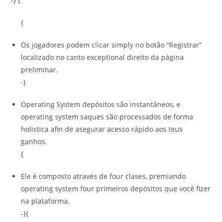
-} {
{
Os jogadores podem clicar simply no botão “Registrar”
localizado no canto exceptional direito da página
preliminar.
-}
Operating System depósitos são instantâneos, e
operating system saques são processados de forma
holistica afin de asegurar acesso rápido aos teus
ganhos.
{
Ele é composto através de four clases, premiando
operating system four primeiros depósitos que você fizer
na plataforma.
-}{