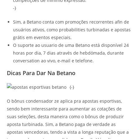
competições de minimo expressão.
-}
Sim, a Betano conta com promoções recorrentes afin de
usuários ativos, como probabilities turbinadas e apostas
grátis em eventos especiais.
O suporte ao usuario de uma Betano está disponível 24
horas por dia, 7 dias através de hebdómada, durante
conversation ao vivo, e-mail e telefone.
Dicas Para Dar Na Betano
{
-}
O bônus condensador ze aplica pra apostas esportivas,
sendo bem interessante para aumentar as cotações de
suas seleções, desta maneira como o bônus de produzir
aposta turbinada. Sim, a Betano paga de verdade as
apostas vencedoras, tendo a vista a longa reputação que a