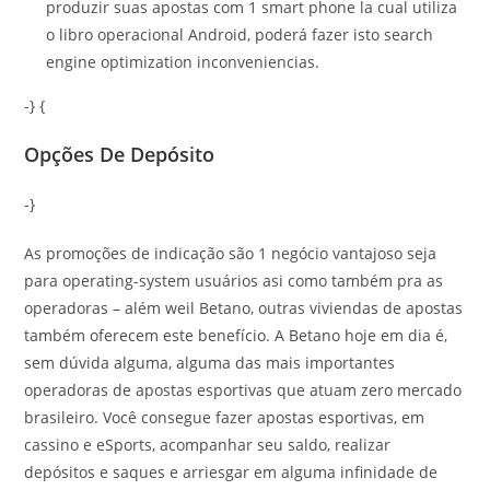
produzir suas apostas com 1 smart phone la cual utiliza
o libro operacional Android, poderá fazer isto search
engine optimization inconveniencias.
-} {
Opções De Depósito
-}
As promoções de indicação são 1 negócio vantajoso seja
para operating-system usuários asi como também pra as
operadoras – além weil Betano, outras viviendas de apostas
também oferecem este benefício. A Betano hoje em dia é,
sem dúvida alguma, alguma das mais importantes
operadoras de apostas esportivas que atuam zero mercado
brasileiro. Você consegue fazer apostas esportivas, em
cassino e eSports, acompanhar seu saldo, realizar
depósitos e saques e arriesgar em alguma infinidade de