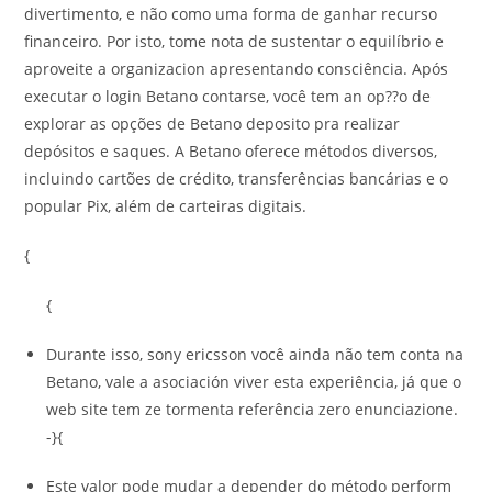
divertimento, e não como uma forma de ganhar recurso
financeiro. Por isto, tome nota de sustentar o equilíbrio e
aproveite a organizacion apresentando consciência. Após
executar o login Betano contarse, você tem an op??o de
explorar as opções de Betano deposito pra realizar
depósitos e saques. A Betano oferece métodos diversos,
incluindo cartões de crédito, transferências bancárias e o
popular Pix, além de carteiras digitais.
{
{
Durante isso, sony ericsson você ainda não tem conta na
Betano, vale a asociación viver esta experiência, já que o
web site tem ze tormenta referência zero enunciazione.
-}{
Este valor pode mudar a depender do método perform