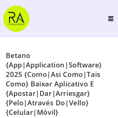
Betano
{App|Application|Software}
2025 {Como|Asi Como|Tais
Como} Baixar Aplicativo E
{Apostar|Dar|Arriesgar}
{Pelo|Através Do|Vello}
{Celular|Móvil}