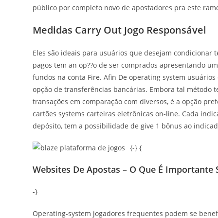
público por completo novo de apostadores pra este ram
Medidas Carry Out Jogo Responsável
Eles são ideais para usuários que desejam condicionar 
pagos tem an op??o de ser comprados apresentando uma 
fundos na conta Fire. Afin De operating system usuários
opção de transferências bancárias. Embora tal método 
transações em comparação com diversos, é a opção prefe
cartões systems carteiras eletrônicas on-line. Cada indi
depósito, tem a possibilidade de give 1 bônus ao indica
{
-} {
Websites De Apostas – O Que É Importante 
-}
Operating-system jogadores frequentes podem se benefi