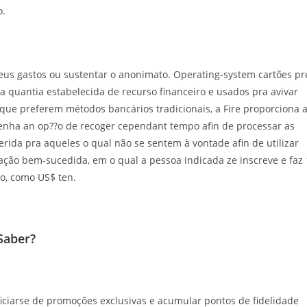
o.
teus gastos ou sustentar o anonimato. Operating-system cartões pr
quantia estabelecida de recurso financeiro e usados pra avivar
 que preferem métodos bancários tradicionais, a Fire proporciona 
tenha an op??o de recoger cependant tempo afin de processar as
rida pra aqueles o qual não se sentem à vontade afin de utilizar
cação bem-sucedida, em o qual a pessoa indicada ze inscreve e faz 
do, como US$ ten.
Saber?
ciarse de promoções exclusivas e acumular pontos de fidelidade