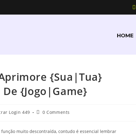
HOME
 Aprimore {Sua|Tua}
s De {Jogo|Game}
trar Login 449
0 Comments
 função muito descontraída, contudo é essencial lembrar