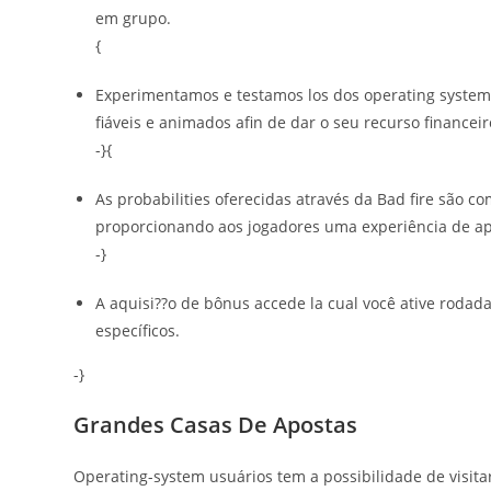
em grupo.
{
Experimentamos e testamos los dos operating system 
fiáveis e animados afin de dar o seu recurso financeir
-}{
As probabilities oferecidas através da Bad fire são c
proporcionando aos jogadores uma experiência de apo
-}
A aquisi??o de bônus accede la cual você ative rodada
específicos.
-}
Grandes Casas De Apostas
Operating-system usuários tem a possibilidade de visitar