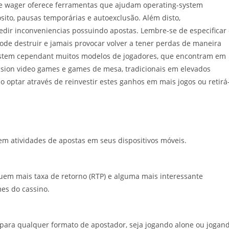
ze wager oferece ferramentas que ajudam operating-system
sito, pausas temporárias e autoexclusão. Além disto,
dir inconveniencias possuindo apostas. Lembre-se de especificar
ode destruir e jamais provocar volver a tener perdas de maneira
ystem cependant muitos modelos de jogadores, que encontram em
lision video games e games de mesa, tradicionais em elevados
ão optar através de reinvestir estes ganhos em mais jogos ou retirá
em atividades de apostas em seus dispositivos móveis.
uem mais taxa de retorno (RTP) e alguma mais interessante
es do cassino.
para qualquer formato de apostador, seja jogando alone ou jogan