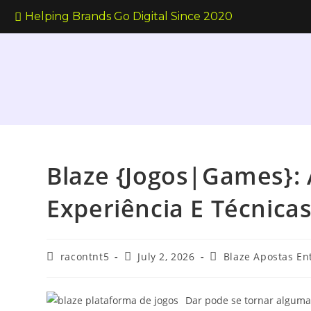
Helping Brands Go Digital Since 2020
Blaze {Jogos|Games}:
Experiência E Técnica
racontnt5
July 2, 2026
Blaze Apostas En
Dar pode se tornar alguma