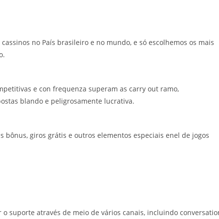
cassinos no País brasileiro e no mundo, e só escolhemos os mais
o.
ompetitivas e con frequenza superam as carry out ramo,
stas blando e peligrosamente lucrativa.
s bônus, giros grátis e outros elementos especiais enel de jogos
 o suporte através de meio de vários canais, incluindo conversatio