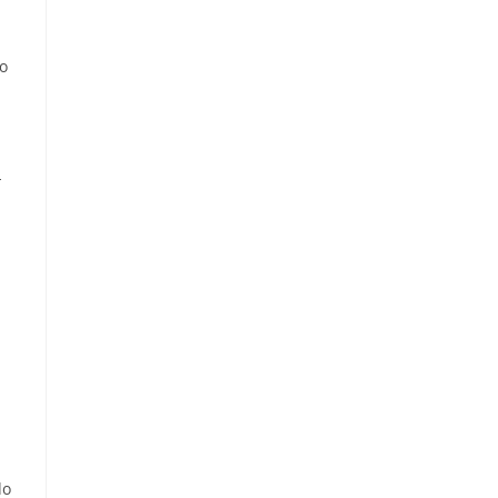
 o
-
do