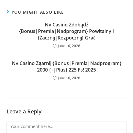
YOU MIGHT ALSO LIKE
Nv Casino Zdobądź
{Bonus|Premia|Nadprogram} Powitalny I
{Zacznij|Rozpocznij} Grać
June 16, 2026
Nv Casino Zgarnij {Bonus|Premia|Nadprogram}
2000 {+|Plus} 225 Fs! 2025
June 16, 2026
Leave a Reply