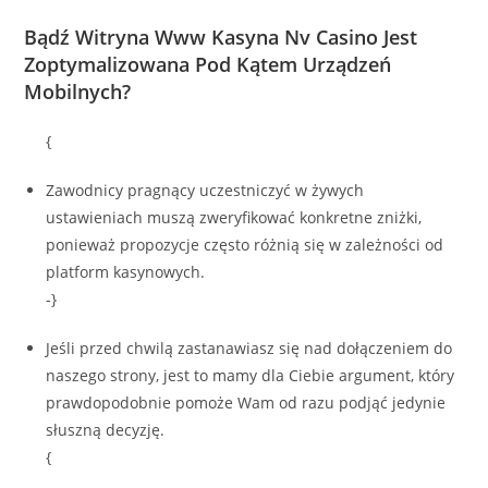
Bądź Witryna Www Kasyna Nv Casino Jest
Zoptymalizowana Pod Kątem Urządzeń
Mobilnych?
{
Zawodnicy pragnący uczestniczyć w żywych
ustawieniach muszą zweryfikować konkretne zniżki,
ponieważ propozycje często różnią się w zależności od
platform kasynowych.
-}
Jeśli przed chwilą zastanawiasz się nad dołączeniem do
naszego strony, jest to mamy dla Ciebie argument, który
prawdopodobnie pomoże Wam od razu podjąć jedynie
słuszną decyzję.
{