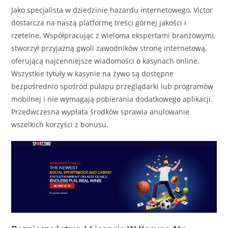
Jako specjalista w dziedzinie hazardu internetowego, Victor
dostarcza na naszą platformę treści górnej jakości i
rzetelne. Współpracując z wieloma ekspertami branżowymi,
stworzył przyjazną gwoli zawodników stronę internetową,
oferującą najcenniejsze wiadomości o kasynach online.
Wszystkie tytuły w kasynie na żywo są dostępne
bezpośrednio spośród pułapu przeglądarki lub programów
mobilnej i nie wymagają pobierania dodatkowego aplikacji.
Przedwczesna wypłata środków sprawia anulowanie
wszelkich korzyści z bonusu.