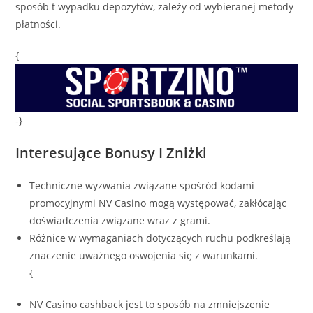
sposób t wypadku depozytów, zależy od wybieranej metody
płatności.
{
-}
Interesujące Bonusy I Zniżki
Techniczne wyzwania związane spośród kodami
promocyjnymi NV Casino mogą występować, zakłócając
doświadczenia związane wraz z grami.
Różnice w wymaganiach dotyczących ruchu podkreślają
znaczenie uważnego oswojenia się z warunkami.
{
NV Casino cashback jest to sposób na zmniejszenie