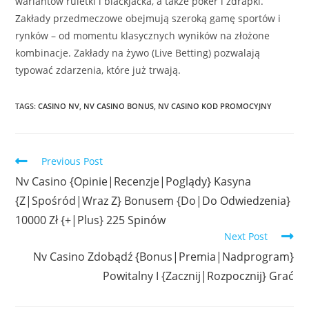
wariantów ruletki i blackjacka, a także poker i zdrapki.
Zakłady przedmeczowe obejmują szeroką gamę sportów i
rynków – od momentu klasycznych wyników na złożone
kombinacje. Zakłady na żywo (Live Betting) pozwalają
typować zdarzenia, które już trwają.
TAGS
:
CASINO NV
,
NV CASINO BONUS
,
NV CASINO KOD PROMOCYJNY
Previous Post
Nv Casino {Opinie|Recenzje|Poglądy} Kasyna
{Z|Spośród|Wraz Z} Bonusem {Do|Do Odwiedzenia}
10000 Zł {+|Plus} 225 Spinów
Next Post
Nv Casino Zdobądź {Bonus|Premia|Nadprogram}
Powitalny I {Zacznij|Rozpocznij} Grać