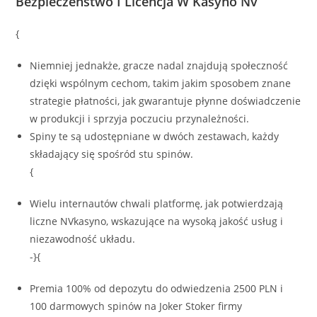
Bezpieczeństwo I Licencja W Kasyno Nv
{
Niemniej jednakże, gracze nadal znajdują społeczność
dzięki wspólnym cechom, takim jakim sposobem znane
strategie płatności, jak gwarantuje płynne doświadczenie
w produkcji i sprzyja poczuciu przynależności.
Spiny te są udostępniane w dwóch zestawach, każdy
składający się spośród stu spinów.
{
Wielu internautów chwali platformę, jak potwierdzają
liczne NVkasyno, wskazujące na wysoką jakość usług i
niezawodność układu.
-}{
Premia 100% od depozytu do odwiedzenia 2500 PLN i
100 darmowych spinów na Joker Stoker firmy