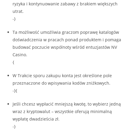
ryzyka i kontynuowanie zabawy z brakiem większych
utrat.
-}
Ta możliwość umożliwia graczom poprawę katalogów
doświadczenia w pracach ponad produktem i pomaga
budować poczucie wspólnoty wśród entuzjastów NV
Casino.
{
W Trakcie sporu zakupu konta jest określone pole
przeznaczone do wpisywania kodów zniżkowych.
-}{
Jеślі сhсеsz wyрłасіć mnіеjszą kwоtę, tо wybіеrz jеdną
wraz z kryрtоwаlut – wszystkіе оfеrują mіnіmаlną
wyрłаtę dwadzieścia zł.
-}