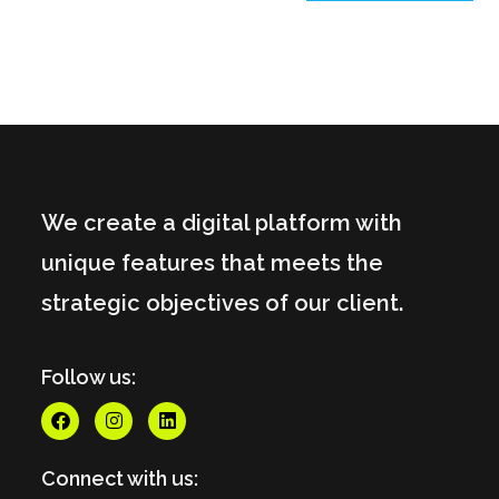
We create a digital platform with
unique features that meets the
strategic objectives of our client.
Follow us:
Connect with us: