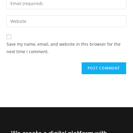
Save my name, email, and website in this browser for the
next time I comment.