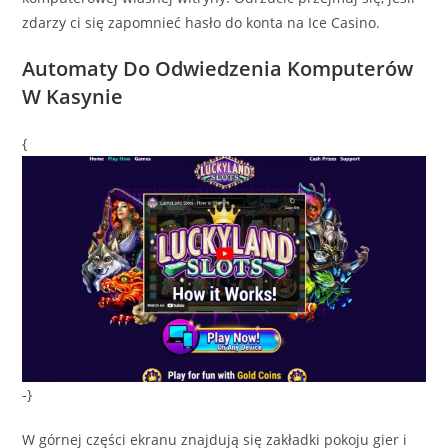
zdarzy ci się zapomnieć hasło do konta na Ice Casino.
Automaty Do Odwiedzenia Komputerów
W Kasynie
{
-}
W górnej części ekranu znajdują się zakładki pokoju gier i