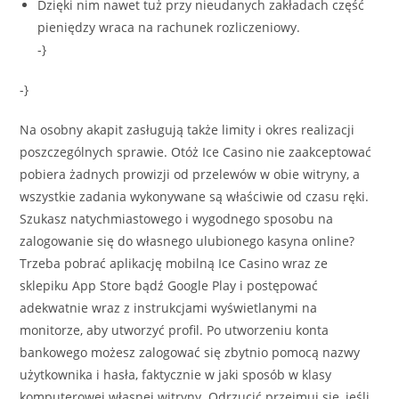
Dzięki nim nawet tuż przy nieudanych zakładach część
pieniędzy wraca na rachunek rozliczeniowy.
-}
-}
Na osobny akapit zasługują także limity i okres realizacji
poszczególnych sprawie. Otóż Ice Casino nie zaakceptować
pobiera żadnych prowizji od przelewów w obie witryny, a
wszystkie zadania wykonywane są właściwie od czasu ręki.
Szukasz natychmiastowego i wygodnego sposobu na
zalogowanie się do własnego ulubionego kasyna online?
Trzeba pobrać aplikację mobilną Ice Casino wraz ze
sklepiku App Store bądź Google Play i postępować
adekwatnie wraz z instrukcjami wyświetlanymi na
monitorze, aby utworzyć profil. Po utworzeniu konta
bankowego możesz zalogować się zbytnio pomocą nazwy
użytkownika i hasła, faktycznie w jaki sposób w klasy
komputerowej własnej witryny. Odrzucić przejmuj się, jeśli