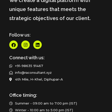
We create a digital platform with
unique features that meets the
strategic objectives of our client.
Follow us:
Connect with us:
+91-98635 91467
info@raconsultant.xyz
4th Mile, H-Khel, Diphupar-A
Office timing:
Summer - 09:00 am to 7:00 pm (IST)
Winter - 10:00 am to 5:00 pm (IST)