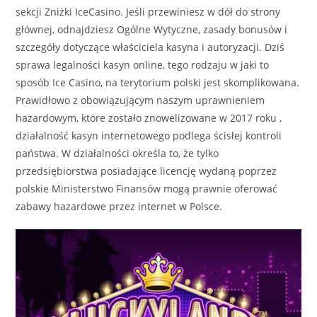
sekcji Zniżki IceCasino. Jeśli przewiniesz w dół do strony
głównej, odnajdziesz Ogólne Wytyczne, zasady bonusów i
szczegóły dotyczące właściciela kasyna i autoryzacji. Dziś
sprawa legalności kasyn online, tego rodzaju w jaki to
sposób Ice Casino, na terytorium polski jest skomplikowana.
Prawidłowo z obowiązującym naszym uprawnieniem
hazardowym, które zostało znowelizowane w 2017 roku ,
działalność kasyn internetowego podlega ścisłej kontroli
państwa. W działalności określa to, że tylko
przedsiębiorstwa posiadające licencję wydaną poprzez
polskie Ministerstwo Finansów mogą prawnie oferować
zabawy hazardowe przez internet w Polsce.