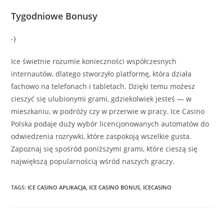
Tygodniowe Bonusy
-}
Ice świetnie rozumie konieczności współczesnych
internautów, dlatego stworzyło platformę, która działa
fachowo na telefonach i tabletach. Dzięki temu możesz
cieszyć się ulubionymi grami, gdziekolwiek jesteś — w
mieszkaniu, w podróży czy w przerwie w pracy. Ice Casino
Polska podaje duży wybór licencjonowanych automatów do
odwiedzenia rozrywki, które zaspokoją wszelkie gusta.
Zapoznaj się spośród poniższymi grami, które cieszą się
największą popularnością wśród naszych graczy.
TAGS
:
ICE CASINO APLIKACJA
,
ICE CASINO BONUS
,
ICECASINO