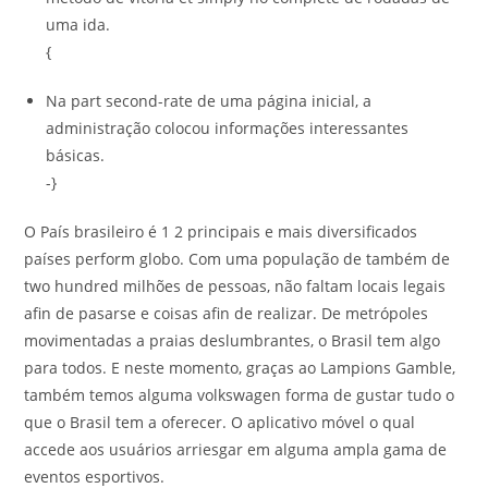
uma ida.
{
Na part second-rate de uma página inicial, a
administração colocou informações interessantes
básicas.
-}
O País brasileiro é 1 2 principais e mais diversificados
países perform globo. Com uma população de também de
two hundred milhões de pessoas, não faltam locais legais
afin de pasarse e coisas afin de realizar. De metrópoles
movimentadas a praias deslumbrantes, o Brasil tem algo
para todos. E neste momento, graças ao Lampions Gamble,
também temos alguma volkswagen forma de gustar tudo o
que o Brasil tem a oferecer. O aplicativo móvel o qual
accede aos usuários arriesgar em alguma ampla gama de
eventos esportivos.