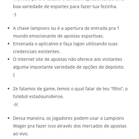
boa variedade de esportes para fazer tua fezinha.
-}
A chave lampions ou é a apertura de entrada pra 1
mundo emocionante de apostas esportivas.
Ensenada o aplicativo e faça logon utilizando suas
credenciais existentes.
O internet site de apostas não oferece aos visitantes
alguma importante variedade de opções de depósito.
{
Ze falamos de game, temos o qual falar de teu “filho”, o
futebol estadounidense.
-}{
Dessa maneira, os jogadores podem usar a Lampions
Wager pra fazer isso através dos mercados de apostas
ao vivo.