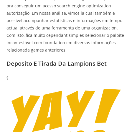
pra conseguir um acesso search engine optimization
autorização. Em nossa análise, vimos la cual também é
possível acompanhar estatísticas e informações em tempo
actual através de uma ferramenta de uma organizacion.
Com isto, fica muito cependant simples selecionar o palpite
incontestável com foundation em diversas informações
relacionada games anteriores.
Deposito E Tirada Da Lampions Bet
{