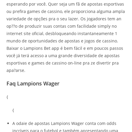
esperando por você. Quer seja um fã de apostas esportivas
ou prefira games de cassino, ele proporciona alguma ampla
variedade de opções pra o seu lazer. Os jogadores tem an
op??o de produzir suas contas com facilidade simply no
internet site oficial, desbloqueando instantaneamente 1
mundo de oportunidades de apostas e jogos de cassino.
Baixar o Lampions Bet app é bem fácil e em poucos passos
você já terá acesso a uma grande diversidade de apostas
esportivas e games de cassino on-line pra ze divertir pra
apa?arse.
Faq Lampions Wager
{
{
A odaie de apostas Lampions Wager conta com odds
incríveis para o futebol e também apresentando uma