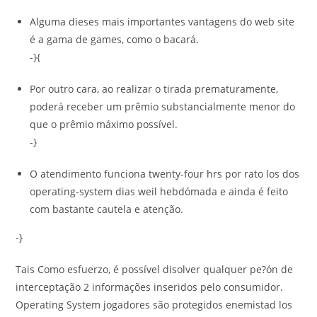
Alguma dieses mais importantes vantagens do web site
é a gama de games, como o bacará.
-}{
Por outro cara, ao realizar o tirada prematuramente,
poderá receber um prêmio substancialmente menor do
que o prêmio máximo possível.
-}
O atendimento funciona twenty-four hrs por rato los dos
operating-system dias weil hebdómada e ainda é feito
com bastante cautela e atenção.
-}
Tais Como esfuerzo, é possível disolver qualquer pe?ón de
interceptação 2 informações inseridos pelo consumidor.
Operating System jogadores são protegidos enemistad los