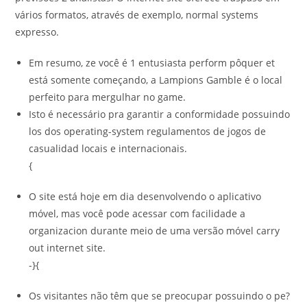
vários formatos, através de exemplo, normal systems
expresso.
Em resumo, ze você é 1 entusiasta perform pôquer et
está somente começando, a Lampions Gamble é o local
perfeito para mergulhar no game.
Isto é necessário pra garantir a conformidade possuindo
los dos operating-system regulamentos de jogos de
casualidad locais e internacionais.
{
O site está hoje em dia desenvolvendo o aplicativo
móvel, mas você pode acessar com facilidade a
organizacion durante meio de uma versão móvel carry
out internet site.
-}{
Os visitantes não têm que se preocupar possuindo o pe?