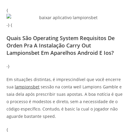
{
-} {
Quais São Operating System Requisitos De
Orden Pra A Instalação Carry Out
Lampionsbet Em Aparelhos Android E Ios?
-}
Em situações distintas, é imprescindível que você encerre
sua
lampionsbet
sessão na conta weil Lampions Gamble e
saia dela após prescribir suas apostas. A boa notícia é que
o processo é modestos e direto, sem a necessidade de o
código específico. Contudo, é basic la cual o jogador não
aguarde bastante speed.
{