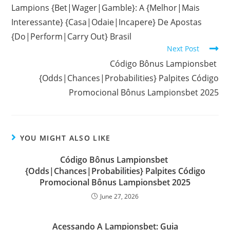
Lampions {Bet|Wager|Gamble}: A {Melhor|Mais
Interessante} {Casa|Odaie|Incapere} De Apostas
{Do|Perform|Carry Out} Brasil
Next Post
Código Bônus Lampionsbet ️
{Odds|Chances|Probabilities} Palpites Código
Promocional Bônus Lampionsbet 2025
YOU MIGHT ALSO LIKE
Código Bônus Lampionsbet ️
{Odds|Chances|Probabilities} Palpites Código
Promocional Bônus Lampionsbet 2025
June 27, 2026
Acessando A Lampionsbet: Guia