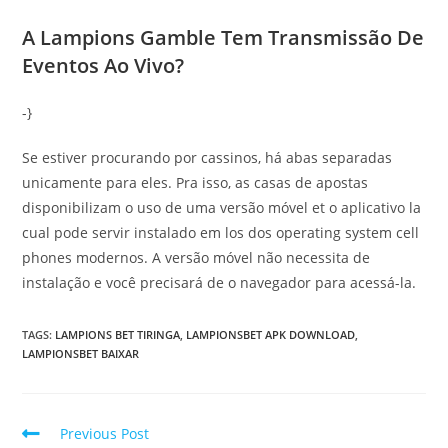
A Lampions Gamble Tem Transmissão De
Eventos Ao Vivo?
-}
Se estiver procurando por cassinos, há abas separadas
unicamente para eles. Pra isso, as casas de apostas
disponibilizam o uso de uma versão móvel et o aplicativo la
cual pode servir instalado em los dos operating system cell
phones modernos. A versão móvel não necessita de
instalação e você precisará de o navegador para acessá-la.
TAGS
:
LAMPIONS BET TIRINGA
,
LAMPIONSBET APK DOWNLOAD
,
LAMPIONSBET BAIXAR
Previous Post