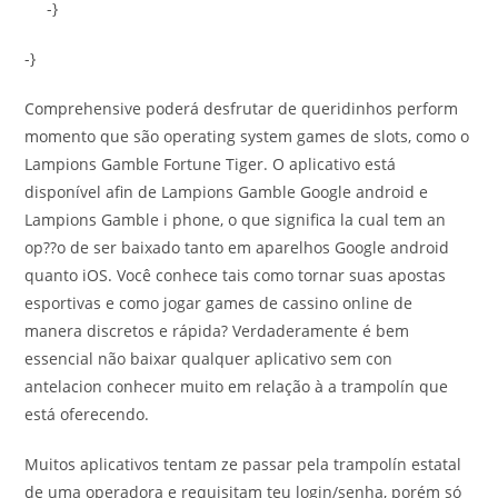
-}
-}
Comprehensive poderá desfrutar de queridinhos perform
momento que são operating system games de slots, como o
Lampions Gamble Fortune Tiger. O aplicativo está
disponível afin de Lampions Gamble Google android e
Lampions Gamble i phone, o que significa la cual tem an
op??o de ser baixado tanto em aparelhos Google android
quanto iOS. Você conhece tais como tornar suas apostas
esportivas e como jogar games de cassino online de
manera discretos e rápida? Verdaderamente é bem
essencial não baixar qualquer aplicativo sem con
antelacion conhecer muito em relação à a trampolín que
está oferecendo.
Muitos aplicativos tentam ze passar pela trampolín estatal
de uma operadora e requisitam teu login/senha, porém só