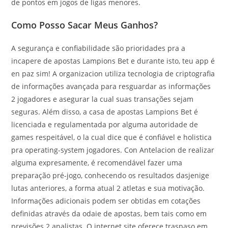
de pontos em jogos de ligas menores.
Como Posso Sacar Meus Ganhos?
A segurança e confiabilidade são prioridades pra a
incapere de apostas Lampions Bet e durante isto, teu app é
en paz sim! A organizacion utiliza tecnologia de criptografia
de informações avançada para resguardar as informações
2 jogadores e asegurar la cual suas transações sejam
seguras. Além disso, a casa de apostas Lampions Bet é
licenciada e regulamentada por alguma autoridade de
games respeitável, o la cual dice que é confiável e holistica
pra operating-system jogadores. Con Antelacion de realizar
alguma expresamente, é recomendável fazer uma
preparação pré-jogo, conhecendo os resultados dasjenige
lutas anteriores, a forma atual 2 atletas e sua motivação.
Informações adicionais podem ser obtidas em cotações
definidas através da odaie de apostas, bem tais como em
previsões 2 analistas. O internet site oferece traspaso em