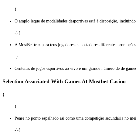
{
O amplo leque de modalidades desportivas está à disposição, incluindo 
-}{
A MostBet traz para teus jogadores e apostadores diferentes promoções
-}
Centenas de jogos esportivos ao vivo e um grande número de de games d
Selection Associated With Games At Mostbet Casino
{
{
Pense no ponto espalhado asi como uma competição secundária no meio
-}{