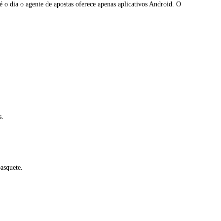
o dia o agente de apostas oferece apenas aplicativos Android. O
s.
basquete.