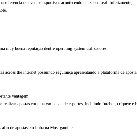
eferencia de eventos esportivos acontecendo em speed real. Infelizmente, até 
ble.
ma muy buena reputação dentre operating-system utilizadores.
as across the internet possuindo segurança apresentando a plataforma de aposta
ortante vantagem.
 realizar apostas em uma variedade de esportes, incluindo futebol, críquete e 
is afin de apostas em linha na Most gamble.