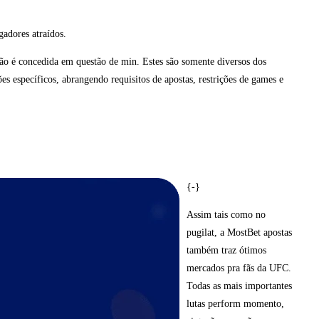
gadores atraídos.
ação é concedida em questão de min. Estes são somente diversos dos
ções específicos, abrangendo requisitos de apostas, restrições de games e
{
-}
Assim tais como no
pugilat, a MostBet apostas
também traz ótimos
mercados pra fãs da UFC.
Todas as mais importantes
lutas perform momento,