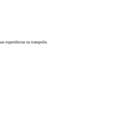
uas experiências na trampolín.