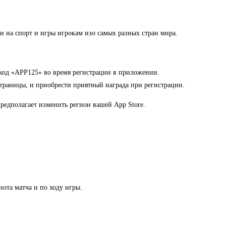
и на спорт и игры игрокам изо самых разных стран мира.
код «APP125» во время регистрации в приложении.
страницы, и приобрести приятный награда при регистрации.
редполагает изменить регион вашей App Store.
ота матча и по ходу игры.