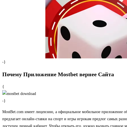
-}
Почему Приложение Mostbet вернее Сайта
{
-}
MostBet.com имеет лицензию, а официальное мобильное приложение обе
предлагает онлайн-ставки на спорт и игры игрокам предлог самых разн
доступен личный кабинет. Чтобы открыть его, нужно вызвать главное м