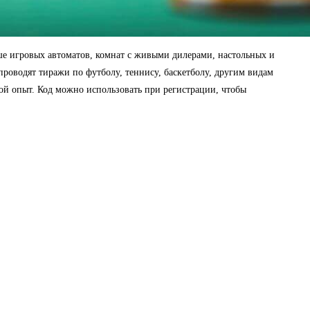
ше игровых автоматов, комнат с живыми дилерами, настольных и
 проводят тиражи по футболу, теннису, баскетболу, другим видам
ой опыт. Код можно использовать при регистрации, чтобы