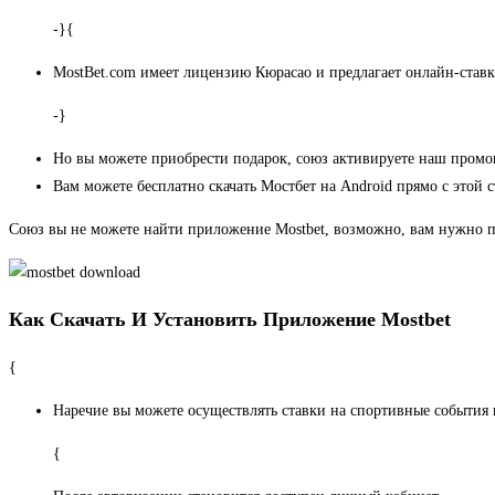
-}{
MostBet.com имеет лицензию Кюрасао и предлагает онлайн-ставк
-}
Но вы можете приобрести подарок, союз активируете наш промо
Вам можете бесплатно скачать Мостбет на Android прямо с этой 
Союз вы не можете найти приложение Mostbet, возможно, вам нужно п
Как Скачать И Установить Приложение Mostbet
{
Наречие вы можете осуществлять ставки на спортивные события н
{