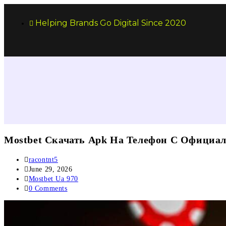
Helping Brands Go Digital Since 2020
Mostbet Скачать Apk На Телефон С Официал
racontnt5
June 29, 2026
Mostbet Ua 970
0 Comments