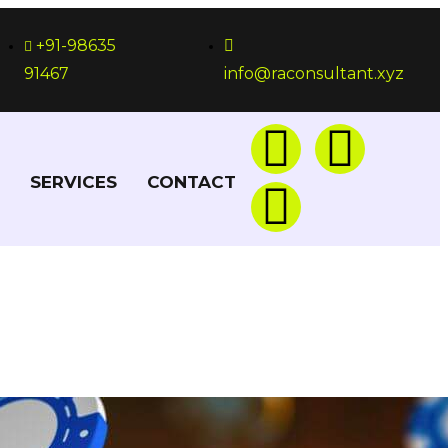
+91-98635
91467
info@raconsultant.xyz
SERVICES
CONTACT