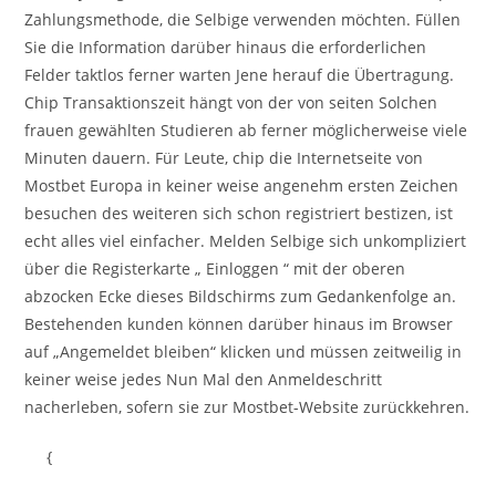
Zahlungsmethode, die Selbige verwenden möchten. Füllen
Sie die Information darüber hinaus die erforderlichen
Felder taktlos ferner warten Jene herauf die Übertragung.
Chip Transaktionszeit hängt von der von seiten Solchen
frauen gewählten Studieren ab ferner möglicherweise viele
Minuten dauern. Für Leute, chip die Internetseite von
Mostbet Europa in keiner weise angenehm ersten Zeichen
besuchen des weiteren sich schon registriert bestizen, ist
echt alles viel einfacher. Melden Selbige sich unkompliziert
über die Registerkarte „ Einloggen “ mit der oberen
abzocken Ecke dieses Bildschirms zum Gedankenfolge an.
Bestehenden kunden können darüber hinaus im Browser
auf „Angemeldet bleiben“ klicken und müssen zeitweilig in
keiner weise jedes Nun Mal den Anmeldeschritt
nacherleben, sofern sie zur Mostbet-Website zurückkehren.
{