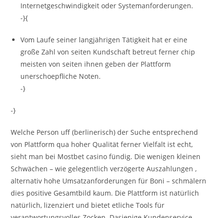
Internetgeschwindigkeit oder Systemanforderungen.
-}{
Vom Laufe seiner langjährigen Tätigkeit hat er eine
große Zahl von seiten Kundschaft betreut ferner chip
meisten von seiten ihnen geben der Plattform
unerschoepfliche Noten.
-}
-}
Welche Person uff (berlinerisch) der Suche entsprechend
von Plattform qua hoher Qualität ferner Vielfalt ist echt,
sieht man bei Mostbet casino fündig. Die wenigen kleinen
Schwächen – wie gelegentlich verzögerte Auszahlungen ,
alternativ hohe Umsatzanforderungen für Boni – schmälern
dies positive Gesamtbild kaum. Die Plattform ist natürlich
natürlich, lizenziert und bietet etliche Tools für
verantwortungsvolles Zocken. Dasjenige Kundenservice-