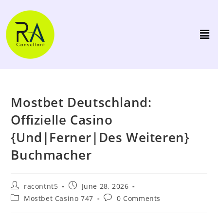
Mostbet Deutschland:
Offizielle Casino
{Und|Ferner|Des Weiteren}
Buchmacher
racontnt5
June 28, 2026
Mostbet Casino 747
0 Comments