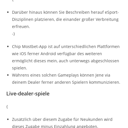
Darüber hinaus können Sie Beschreiben herauf eSport-
Disziplinen platzieren, die einander großer Verbreitung
erfreuen.
-}
Chip Mostbet-App ist auf unterschiedlichen Plattformen
wie iOS ferner Android verfügbar des weiteren
ermöglicht dieses mein, auch unterwegs abgeschlossen
spielen.
Währens eines solchen Gameplays können Jene via
deinem Dealer ferner anderen Spielern kommunizieren.
Live-dealer-spiele
{
Zusätzlich über diesem Zugabe für Neukunden wird
dieses Zugabe minus Einzahlung angeboten.