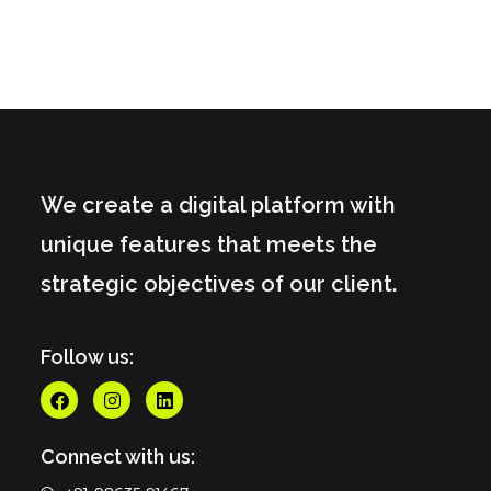
We create a digital platform with
unique features that meets the
strategic objectives of our client.
Follow us:
Connect with us: