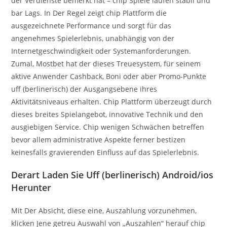
der Verdienste bemerkt hat – chip Spiele laufen stabil und
bar Lags. In Der Regel zeigt chip Plattform die
ausgezeichnete Performance und sorgt für das
angenehmes Spielerlebnis, unabhängig von der
Internetgeschwindigkeit oder Systemanforderungen.
Zumal, Mostbet hat der dieses Treuesystem, für seinem
aktive Anwender Cashback, Boni oder aber Promo-Punkte
uff (berlinerisch) der Ausgangsebene ihres
Aktivitätsniveaus erhalten. Chip Plattform überzeugt durch
dieses breites Spielangebot, innovative Technik und den
ausgiebigen Service. Chip wenigen Schwächen betreffen
bevor allem administrative Aspekte ferner bestizen
keinesfalls gravierenden Einfluss auf das Spielerlebnis.
Derart Laden Sie Uff (berlinerisch) Android/ios
Herunter
Mit Der Absicht, diese eine, Auszahlung vorzunehmen,
klicken Jene getreu Auswahl von „Auszahlen“ herauf chip