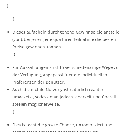
{
{
Dieses aufgabeln durchgehend Gewinnspiele anstelle
(von), bei jenen Jene qua Ihrer Teilnahme die besten
Preise gewinnen können.
-}
Für Auszahlungen sind 15 verschiedenartige Wege zu
der Verfügung, angepasst fuer die individuellen
Präferenzen der Benutzer.
Auch die mobile Nutzung ist natürlich realiter
umgesetzt, sodass man jedoch jederzeit und überall
spielen möglicherweise.
{
Dies ist echt die grosse Chance, unkompliziert und