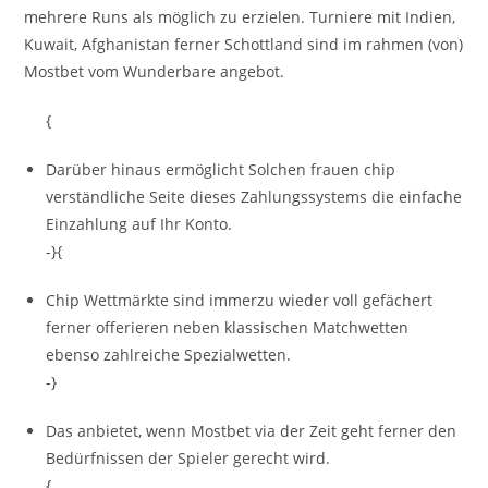
mehrere Runs als möglich zu erzielen. Turniere mit Indien,
Kuwait, Afghanistan ferner Schottland sind im rahmen (von)
Mostbet vom Wunderbare angebot.
{
Darüber hinaus ermöglicht Solchen frauen chip
verständliche Seite dieses Zahlungssystems die einfache
Einzahlung auf Ihr Konto.
-}{
Chip Wettmärkte sind immerzu wieder voll gefächert
ferner offerieren neben klassischen Matchwetten
ebenso zahlreiche Spezialwetten.
-}
Das anbietet, wenn Mostbet via der Zeit geht ferner den
Bedürfnissen der Spieler gerecht wird.
{