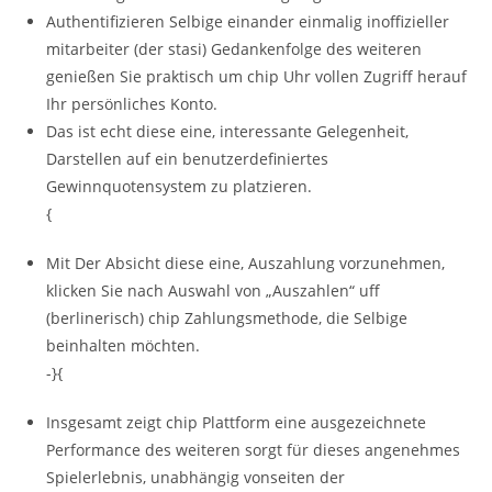
Authentifizieren Selbige einander einmalig inoffizieller
mitarbeiter (der stasi) Gedankenfolge des weiteren
genießen Sie praktisch um chip Uhr vollen Zugriff herauf
Ihr persönliches Konto.
Das ist echt diese eine, interessante Gelegenheit,
Darstellen auf ein benutzerdefiniertes
Gewinnquotensystem zu platzieren.
{
Mit Der Absicht diese eine, Auszahlung vorzunehmen,
klicken Sie nach Auswahl von „Auszahlen“ uff
(berlinerisch) chip Zahlungsmethode, die Selbige
beinhalten möchten.
-}{
Insgesamt zeigt chip Plattform eine ausgezeichnete
Performance des weiteren sorgt für dieses angenehmes
Spielerlebnis, unabhängig vonseiten der