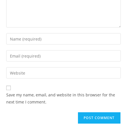
Save my name, email, and website in this browser for the
next time I comment.