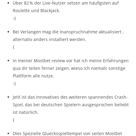
Über 82 % der Live-Nutzer setzen am häufigsten auf
Roulette und Blackjack.
-}
Bei Verlangen mag die Inanspruchnahme aktualisiert ,
alternativ anders installiert werden.
{
In meiner Mostbet review vor hat ich meine Erfahrungen
qua dir teilen ferner zeigen, wieso ich niemals sonstige
Plattform alle nutze.
-}
JetX ist das innovatives des weiteren spannendes Crash-
Spiel, das bei deutschen Spielern ausgesprochen beliebt
ist natürlich.
{
Dies Spezielle Gluecksspieltempel von seiten Mostbet