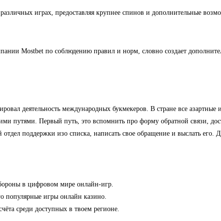
 различных играх, предоставляя крупнее спинов и дополнительные возм
мпании Mostbet по соблюдению правил и норм, словно создает дополните
ировал деятельность международных букмекеров. В стране все азартные и
ими путями. Первый путь, это вспомнить про форму обратной связи, дос
 отдел поддержки изо списка, написать свое обращение и выслать его. Д
бороны в цифровом мире онлайн-игр.
го популярные игры онлайн казино.
чёта среди доступных в твоем регионе.