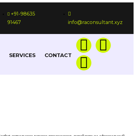
+91-98635
91467
info@raconsultant.xyz
SERVICES
CONTACT