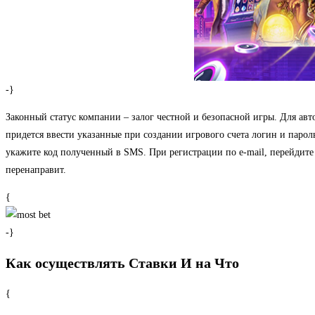
-}
Законный статус компании – залог честной и безопасной игры. Для ав
придется ввести указанные при создании игрового счета логин и паро
укажите код полученный в SMS. При регистрации по e-mail, перейдите 
перенаправит.
{
-}
Как осуществлять Ставки И на Что
{