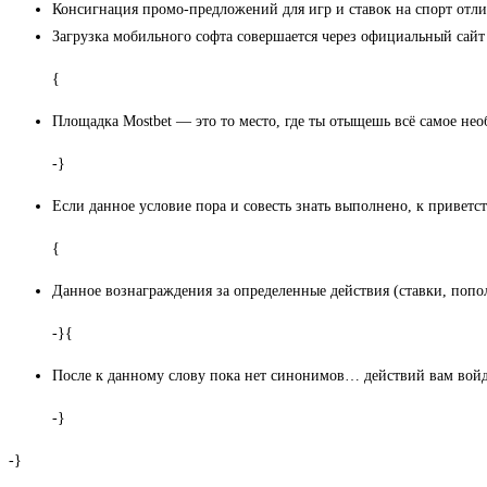
Консигнация промо-предложений для игр и ставок на спорт отли
Загрузка мобильного софта совершается через официальный сайт
{
Площадка Mostbet — это то место, где ты отыщешь всё самое не
-}
Если данное условие пора и совесть знать выполнено, к привет
{
Данное вознаграждения за определенные действия (ставки, попо
-}{
После к данному слову пока нет синонимов… действий вам войде
-}
-}