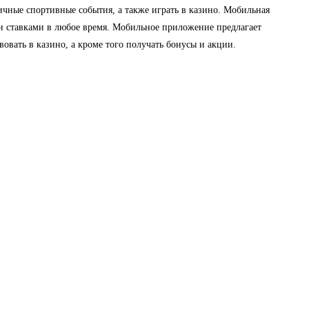
личные спортивные события, а также играть в казино. Мобильная
и ставками в любое время. Мобильное приложение предлагает
овать в казино, а кроме того получать бонусы и акции.