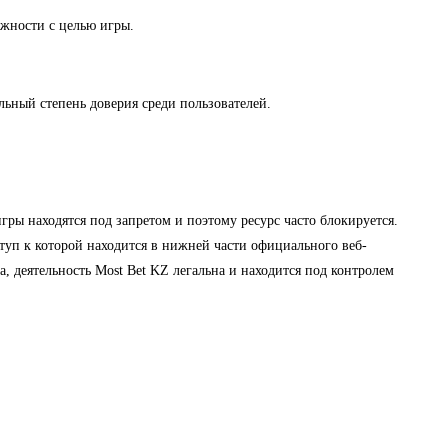
ожности с целью игры.
льный степень доверия среди пользователей.
гры находятся под запретом и поэтому ресурс часто блокируется.
туп к которой находится в нижней части официального веб-
а, деятельность Most Bet KZ легальна и находится под контролем