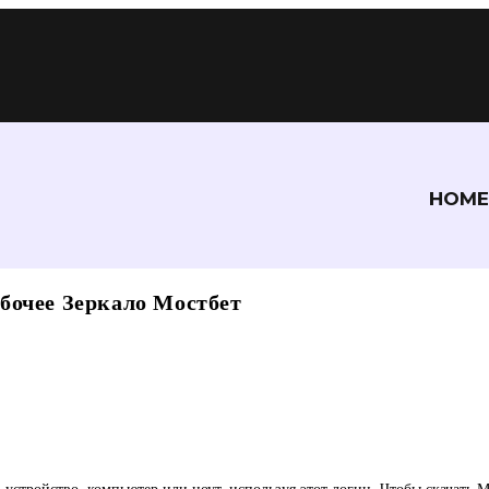
HOME
бочее Зеркало Мостбет