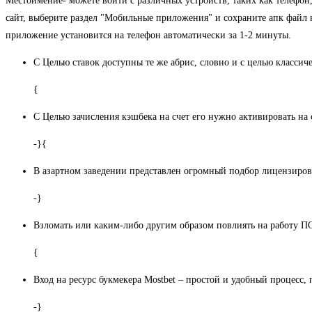
Местоимение- можете войти с различных устройств, таких как телефон,
сайт, выберите раздел "Мобильные приложения" и сохраните апк файл н
приложение установится на телефон автоматически за 1-2 минуты.
С Целью ставок доступны те же абрис, словно и с целью классиче
{
С Целью зачисления кэшбека на счет его нужно активировать на
-}{
В азартном заведении представлен огромный подбор лицензиров
-}
Взломать или каким-либо другим образом повлиять на работу П
{
Вход на ресурс букмекера Mostbet – простой и удобный процесс,
-}