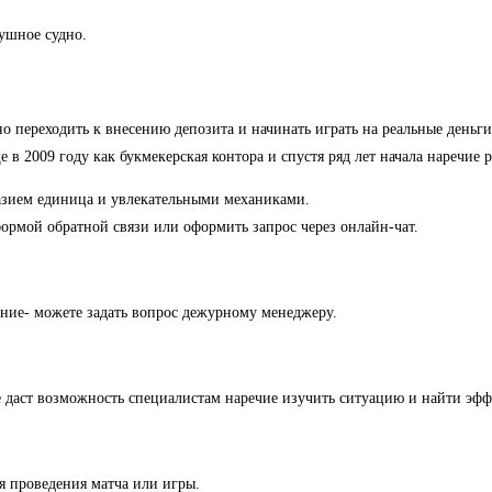
ушное судно.
 переходить к внесению депозита и начинать играть на реальные деньги.
в 2009 году как букмекерская контора и спустя ряд лет начала наречие р
азием единица и увлекательными механиками.
ормой обратной связи или оформить запрос через онлайн-чат.
ение- можете задать вопрос дежурному менеджеру.
ное даст возможность специалистам наречие изучить ситуацию и найти э
мя проведения матча или игры.