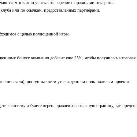
чаются, что важно учитывать наречие с правилами отыгрыша.
 клуба или по ссылкам, предоставленных партнёрами.
обходимое с целью полноценной игры.
ственному бонусу компания добавит еще 25%, чтобы получилась итоговая
лнения счета), доступные всем утвержденным пользователям проекта.
те в систему и будете перенаправлены на главную страницу, где предста