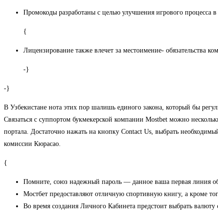
Промокоды разработаны с целью улучшения игрового процесса в
{
Лицензирование также влечет за местоимение- обязательства ко
-}
-}
В Узбекистане нота этих пор шалишь единого закона, который бы регул
Связаться с суппортом букмекерской компании Mostbet можно нескольк
портала. Достаточно нажать на кнопку Contact Us, выбрать необходимый
комиссии Кюрасао.
{
Помните, союз надежный пароль — данное ваша первая линия о
Мостбет предоставляют отличную спортивную книгу, а кроме то
Во время создания Личного Кабинета предстоит выбрать валюту с