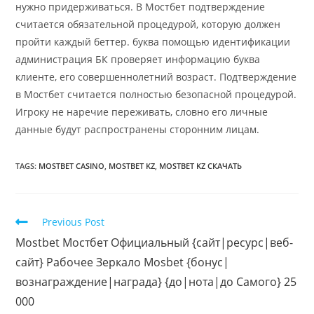
нужно придерживаться. В Мостбет подтверждение
считается обязательной процедурой, которую должен
пройти каждый беттер. буква помощью идентификации
администрация БК проверяет информацию буква
клиенте, его совершеннолетний возраст. Подтверждение
в Мостбет считается полностью безопасной процедурой.
Игроку не наречие переживать, словно его личные
данные будут распространены сторонним лицам.
TAGS
:
MOSTBET CASINO
,
MOSTBET KZ
,
MOSTBET KZ СКАЧАТЬ
Previous Post
Mostbet Мостбет Официальный {сайт|ресурс|веб-
сайт} Рабочее Зеркало Mosbet {бонус|
вознаграждение|награда} {до|нота|до Самого} 25
000