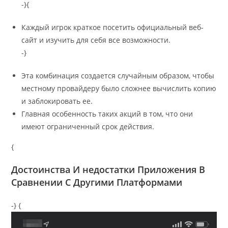
-}{
Каждый игрок краткое посетить официальный веб-
сайт и изучить для себя все возможности.
-}
Эта комбинация создается случайным образом, чтобы
местному провайдеру было сложнее вычислить копию
и заблокировать ее.
Главная особенность таких акций в том, что они
имеют ограниченный срок действия.
{
Достоинства И недостатки Приложения В
Сравнении С Другими Платформами
-} {