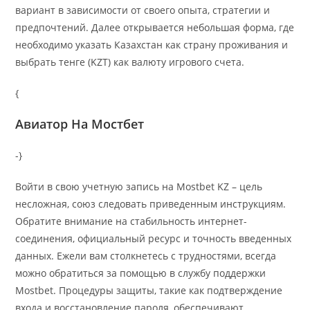
вариант в зависимости от своего опыта, стратегии и
предпочтений. Далее открывается небольшая форма, где
необходимо указать Казахстан как страну проживания и
выбрать тенге (KZT) как валюту игрового счета.
{
Авиатор На Мостбет
-}
Войти в свою учетную запись на Mostbet KZ – цель
несложная, союз следовать приведенным инструкциям.
Обратите внимание на стабильность интернет-
соединения, официальный ресурс и точность введенных
данных. Ежели вам столкнетесь с трудностями, всегда
можно обратиться за помощью в службу поддержки
Mostbet. Процедуры защиты, такие как подтверждение
входа и восстановление пароля, обеспечивают