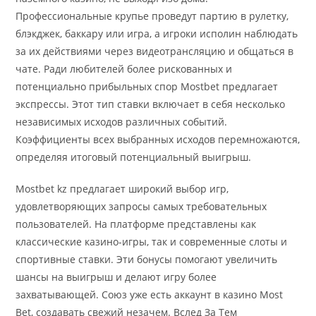
Профессиональные крупье проведут партию в рулетку,
блэкджек, баккару или игра, а игроки исполин наблюдать
за их действиями через видеотрансляцию и общаться в
чате. Ради любителей более рискованных и
потенциально прибыльных спор Mostbet предлагает
экспрессы. Этот тип ставки включает в себя несколько
независимых исходов различных событий.
Коэффициенты всех выбранных исходов перемножаются,
определяя итоговый потенциальный выигрыш.
Mostbet kz предлагает широкий выбор игр,
удовлетворяющих запросы самых требовательных
пользователей. На платформе представлены как
классические казино-игры, так и современные слоты и
спортивные ставки. Эти бонусы помогают увеличить
шансы на выигрыш и делают игру более
захватывающей. Союз уже есть аккаунт в казино Most
Bet, создавать свежий незачем. Вслед За Тем