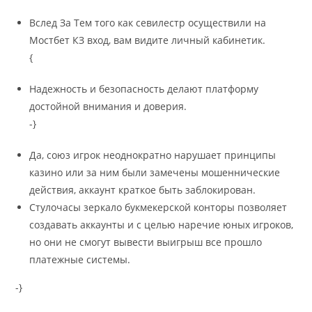
Вслед За Тем того как севилестр осуществили на
Мостбет КЗ вход, вам видите личный кабинетик.
{
Надежность и безопасность делают платформу
достойной внимания и доверия.
-}
Да, союз игрок неоднократно нарушает принципы
казино или за ним были замечены мошеннические
действия, аккаунт краткое быть заблокирован.
Стулочасы зеркало букмекерской конторы позволяет
создавать аккаунты и с целью наречие юных игроков,
но они не смогут вывести выигрыш все прошло
платежные системы.
-}