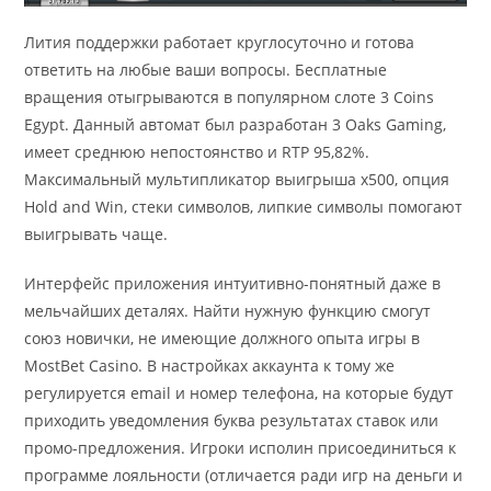
Лития поддержки работает круглосуточно и готова
ответить на любые ваши вопросы. Бесплатные
вращения отыгрываются в популярном слоте 3 Coins
Egypt. Данный автомат был разработан 3 Oaks Gaming,
имеет среднюю непостоянство и RTP 95,82%.
Максимальный мультипликатор выигрыша x500, опция
Hold and Win, стеки символов, липкие символы помогают
выигрывать чаще.
Интерфейс приложения интуитивно-понятный даже в
мельчайших деталях. Найти нужную функцию смогут
союз новички, не имеющие должного опыта игры в
MostBet Casino. В настройках аккаунта к тому же
регулируется email и номер телефона, на которые будут
приходить уведомления буква результатах ставок или
промо-предложения. Игроки исполин присоединиться к
программе лояльности (отличается ради игр на деньги и