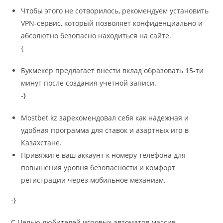
Чтобы этого не сотворилось, рекомендуем установить
VPN-сервис, который позволяет конфиденциально и
абсолютно безопасно находиться на сайте.
{
Букмекер предлагает внести вклад образовать 15-ти
минут после создания учетной записи.
-}
Mostbet kz зарекомендовал себя как надежная и
удобная программа для ставок и азартных игр в
Казахстане.
Привяжите ваш аккаунт к номеру телефона для
повышения уровня безопасности и комфорт
регистрации через мобильное механизм.
-}
С Целью любителей игровых автоматов массив