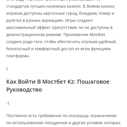
стандартам лучших наземных казино. В Живом казино
игрокам доступны карточные город, блэкджек, покер и
рулетка в разных вариациях. Игры создают
максимальный эффект присутствия, но не доступны в
демонстрационном режиме. Приложение Mostbet
создано ради того, чтобы обеспечить игрокам удобный,
безопасный и комфортный доступ ко всем функциям
платформы.
{
Как Войти В Мостбет Kz: Пошаговое
Руководство
-}
Постоянно есть требования по отыгрышу, ограничения
по использованию поощрения и другие условия, которых