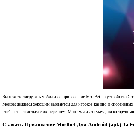
Вы можете загрузить мобильное приложение MostBet на устройства Goo
Mostbet является хорошим вариантом для игроков казино и спортивных 
чтобы ознакомиться с их перечнем. Минимальная сумма, на которую мож
Скачать Приложение Mostbet Для Android (apk) За 