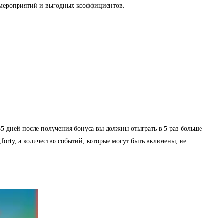
х мероприятий и выгодных коэффициентов.
 35 дней после получения бонуса вы должны отыграть в 5 раз больше
orty, а количество событий, которые могут быть включены, не