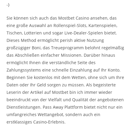
-}
Sie können sich auch das Mostbet Casino ansehen, das
eine große Auswahl an Rollenspiel-Slots, Kartenspielen,
Tischen, Lotterien und sogar Live-Dealer-Spielen bietet.
Dieses Method ermöglicht perish aktive Nutzung
großzügiger Boni, das Treueprogramm belohnt regelmäßig
das Abschließen einfacher Missionen. Darüber hinaus
ermöglicht Ihnen die verständliche Seite des
Zahlungssystems eine schnelle Einzahlung auf Ihr Konto.
Beginnen Sie kostenlos mit dem Wetten, ohne sich um Ihre
Daten oder Ihr Geld sorgen zu müssen. Als begeisterte
Leserin der Artikel auf Mostbet bin ich immer wieder
beeindruckt von der Vielfalt und Qualität der angebotenen
Dienstleistungen. Pass Away Plattform bietet nicht nur ein
umfangreiches Wettangebot, sondern auch ein
erstklassiges Casino-Erlebnis.