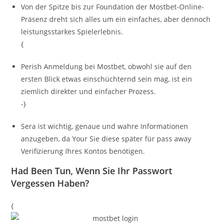
Von der Spitze bis zur Foundation der Mostbet-Online-
Präsenz dreht sich alles um ein einfaches, aber dennoch
leistungsstarkes Spielerlebnis.
{
Perish Anmeldung bei Mostbet, obwohl sie auf den
ersten Blick etwas einschüchternd sein mag, ist ein
ziemlich direkter und einfacher Prozess.
-}
Sera ist wichtig, genaue und wahre Informationen
anzugeben, da Your Sie diese später für pass away
Verifizierung Ihres Kontos benötigen.
Had Been Tun, Wenn Sie Ihr Passwort
Vergessen Haben?
{