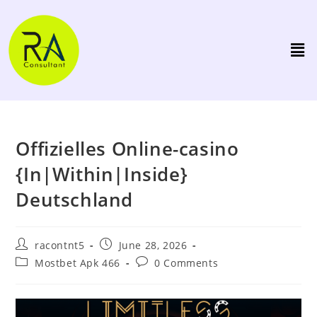
Offizielles Online-casino
{In|Within|Inside}
Deutschland
racontnt5
June 28, 2026
Mostbet Apk 466
0 Comments