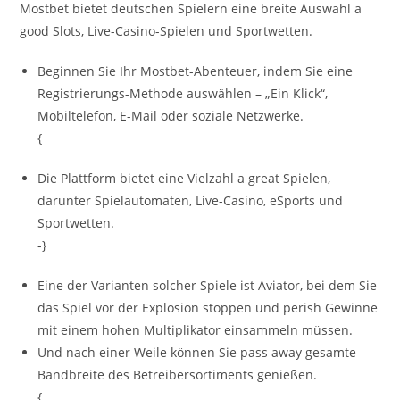
Mostbet bietet deutschen Spielern eine breite Auswahl a
good Slots, Live-Casino-Spielen und Sportwetten.
Beginnen Sie Ihr Mostbet-Abenteuer, indem Sie eine
Registrierungs-Methode auswählen – „Ein Klick“,
Mobiltelefon, E-Mail oder soziale Netzwerke.
{
Die Plattform bietet eine Vielzahl a great Spielen,
darunter Spielautomaten, Live-Casino, eSports und
Sportwetten.
-}
Eine der Varianten solcher Spiele ist Aviator, bei dem Sie
das Spiel vor der Explosion stoppen und perish Gewinne
mit einem hohen Multiplikator einsammeln müssen.
Und nach einer Weile können Sie pass away gesamte
Bandbreite des Betreibersortiments genießen.
{