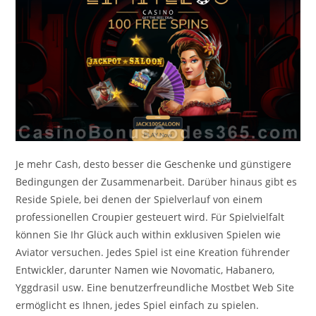
Je mehr Cash, desto besser die Geschenke und günstigere
Bedingungen der Zusammenarbeit. Darüber hinaus gibt es
Reside Spiele, bei denen der Spielverlauf von einem
professionellen Croupier gesteuert wird. Für Spielvielfalt
können Sie Ihr Glück auch within exklusiven Spielen wie
Aviator versuchen. Jedes Spiel ist eine Kreation führender
Entwickler, darunter Namen wie Novomatic, Habanero,
Yggdrasil usw. Eine benutzerfreundliche Mostbet Web Site
ermöglicht es Ihnen, jedes Spiel einfach zu spielen.