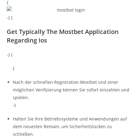
{
-} {
Get Typically The Mostbet Application
Regarding Ios
-} {
{
Nach der schnellen Registration Mostbet und einer
möglichen Verifizierung können Sie sofort einzahlen und
spielen.
-}
Halten Sie Ihre Betriebssysteme und Anwendungen auf
dem neuesten Remain, um Sicherheitslücken zu
schließen.