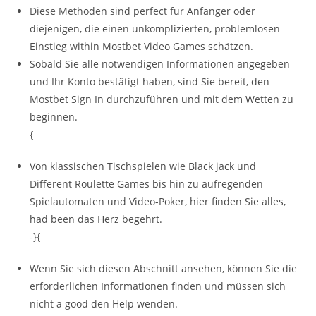
Diese Methoden sind perfect für Anfänger oder
diejenigen, die einen unkomplizierten, problemlosen
Einstieg within Mostbet Video Games schätzen.
Sobald Sie alle notwendigen Informationen angegeben
und Ihr Konto bestätigt haben, sind Sie bereit, den
Mostbet Sign In durchzuführen und mit dem Wetten zu
beginnen.
{
Von klassischen Tischspielen wie Black jack und
Different Roulette Games bis hin zu aufregenden
Spielautomaten und Video-Poker, hier finden Sie alles,
had been das Herz begehrt.
-}{
Wenn Sie sich diesen Abschnitt ansehen, können Sie die
erforderlichen Informationen finden und müssen sich
nicht a good den Help wenden.