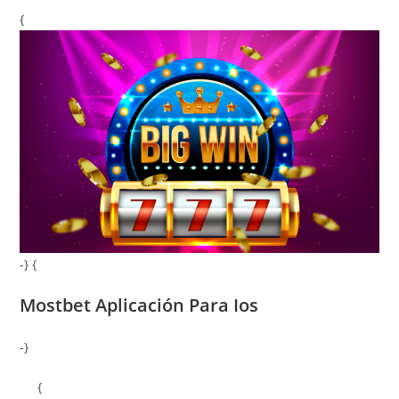
{
-} {
Mostbet Aplicación Para Ios
-}
{