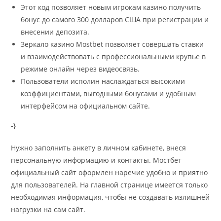
Этот код позволяет новым игрокам казино получить
бонус до самого 300 долларов США при регистрации и
внесении депозита.
Зеркало казино Mostbet позволяет совершать ставки
и взаимодействовать с профессиональными крупье в
режиме онлайн через видеосвязь.
Пользователи исполин наслаждаться высокими
коэффициентами, выгодными бонусами и удобным
интерфейсом на официальном сайте.
-}
Нужно заполнить анкету в личном кабинете, внеся
персональную информацию и контакты. Мостбет
официальный сайт оформлен наречие удобно и приятно
для пользователей. На главной странице имеется только
необходимая информация, чтобы не создавать излишней
нагрузки на сам сайт.