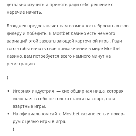
детально изучить и принять ради себя решение с
наречие начать.
Блэкджек предоставляет вам возможность бросить вызов
дилеру и победить. В Mostbet Казино есть немного
вариаций этой захватывающей карточной игры. Ради
того чтобы начать свое приключение в мире Mostbet
Казино, вам потребуется всего немного минут на
регистрацию.
{
Игорная индустрия — сие обширная ниша, которая
включает в себя не только ставки на спорт, но и
азартные игры.
На официальном сайте Mostbet казино есть и покер-
рум с целью игры в игра.
{