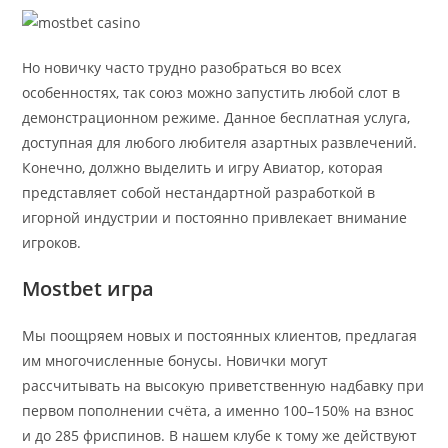
Но новичку часто трудно разобраться во всех
особенностях, так союз можно запустить любой слот в
демонстрационном режиме. Данное бесплатная услуга,
доступная для любого любителя азартных развлечений.
Конечно, должно выделить и игру Авиатор, которая
представляет собой нестандартной разработкой в
игорной индустрии и постоянно привлекает внимание
игроков.
Mostbet игра
Мы поощряем новых и постоянных клиентов, предлагая
им многочисленные бонусы. Новички могут
рассчитывать на высокую приветственную надбавку при
первом пополнении счёта, а именно 100–150% на взнос
и до 285 фриспинов. В нашем клубе к тому же действуют