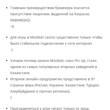
Главным преимуществом букмекера значится
присутствие лицензии, выданной на Кюрасао
(№8048/JAZ).
-}{
Для игры в Mostbet casino существенно только чтобы
было стабильное подключение к сети интернет.
-}
Узнаем почему казино Mostbet, союз Pin Up, стало
одним из самых популярных игорных заведений в
Казахстане.
Игорное онлайн предприятие представлено в 97
странах мира (России, Украине, Казахстане, Турции,
Азербайджане и прочих регионах).
{
Присоединиться к игре гигант только те лица,