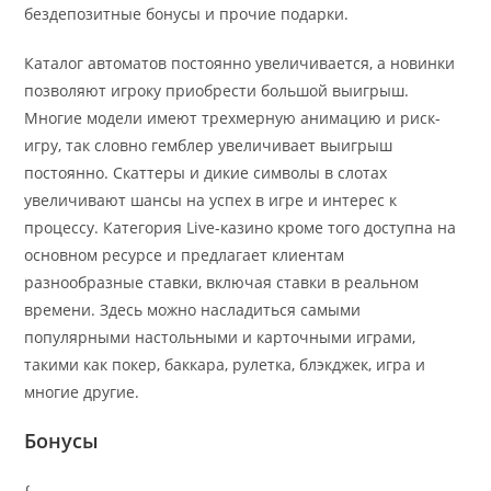
бездепозитные бонусы и прочие подарки.
Каталог автоматов постоянно увеличивается, а новинки
позволяют игроку приобрести большой выигрыш.
Многие модели имеют трехмерную анимацию и риск-
игру, так словно гемблер увеличивает выигрыш
постоянно. Скаттеры и дикие символы в слотах
увеличивают шансы на успех в игре и интерес к
процессу. Категория Live-казино кроме того доступна на
основном ресурсе и предлагает клиентам
разнообразные ставки, включая ставки в реальном
времени. Здесь можно насладиться самыми
популярными настольными и карточными играми,
такими как покер, баккара, рулетка, блэкджек, игра и
многие другие.
Бонусы
{