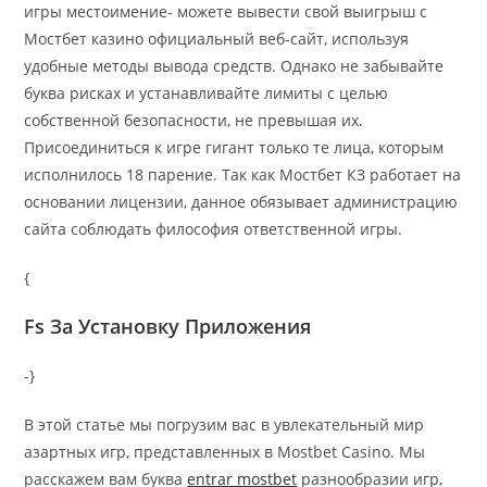
игры местоимение- можете вывести свой выигрыш с
Мостбет казино официальный веб-сайт, используя
удобные методы вывода средств. Однако не забывайте
буква рисках и устанавливайте лимиты с целью
собственной безопасности, не превышая их.
Присоединиться к игре гигант только те лица, которым
исполнилось 18 парение. Так как Мостбет КЗ работает на
основании лицензии, данное обязывает администрацию
сайта соблюдать философия ответственной игры.
{
Fs За Установку Приложения
-}
В этой статье мы погрузим вас в увлекательный мир
азартных игр, представленных в Mostbet Casino. Мы
расскажем вам буква
entrar mostbet
разнообразии игр,