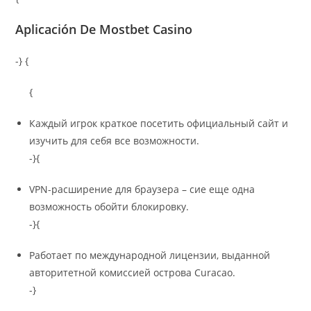
Aplicación De Mostbet Casino
-} {
{
Каждый игрок краткое посетить официальный сайт и
изучить для себя все возможности.
-}{
VPN-расширение для браузера – сие еще одна
возможность обойти блокировку.
-}{
Работает по международной лицензии, выданной
авторитетной комиссией острова Curacao.
-}