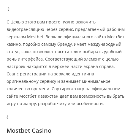
-}
С Целью этого вам просто нужно включить
видеотрансляцию через сервис, предлагаемый рабочим
зеркалом Mostbet. Зеркало официального сайта Мостбет
казино, подобно самому бренду, имеет международный
статус, союз позволяет посетителям выбирать удобный
речь интерфейса. Соответствующий элемент с целью
настроек находится в верхней части экрана справа.
Сеанс регистрации на зеркале идентична
оригинальному сервису и занимает минимальное
количество времени. Сортировка игр на официальном
сайте Мостбет Казахстан дает вам возможность выбрать
игру по жанру, разработчику или особенности.
{
Mostbet Casino