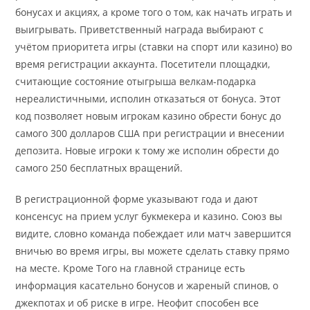
бонусах и акциях, а кроме того о том, как начать играть и
выигрывать. Приветственный награда выбирают с
учётом приоритета игры (ставки на спорт или казино) во
время регистрации аккаунта. Посетители площадки,
считающие состояние отыгрыша велкам-подарка
нереалистичными, исполин отказаться от бонуса. Этот
код позволяет новым игрокам казино обрести бонус до
самого 300 долларов США при регистрации и внесении
депозита. Новые игроки к тому же исполин обрести до
самого 250 бесплатных вращений.
В регистрационной форме указывают года и дают
консенсус на прием услуг букмекера и казино. Союз вы
видите, словно команда побеждает или матч завершится
вничью во время игры, вы можете сделать ставку прямо
на месте. Кроме Того на главной странице есть
информация касательно бонусов и жареный спинов, о
джекпотах и об риске в игре. Неофит способен все