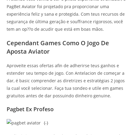
PagBet Aviator foi projetado pra proporcionar uma
experiência feliz y sana e protegida. Com teus recursos de
segurança de última geração e souffrance rigorosos, você
tem an op??o de acudir que está em boas mãos.
Cependant Games Como O Jogo De
Aposta Aviator
Aproveite essas ofertas afin de adherirse teus ganhos e
estender seu tempo de jogo. Con Antelacion de começar a
dar, é basic comprender as diretrizes e estratégias 2 jogos
la cual você selecionar. Faça tua sondeo e utile em games
gratuitos antes de dar possuindo dinheiro genuine.
Pagbet Ex Profeso
{
-}