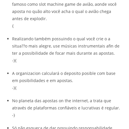
famoso como slot machine game de avião, aonde você
aposta no quão alto você acha o qual o avião chega
antes de explodir.
{
Realizando também possuindo o qual você crie o a
situa??o mais alegre, use músicas instrumentais afin de
ter a possibilidade de focar mais durante as apostas.
-}{
A organizacion calculará o deposito posible com base
em posibilidades e em apostas.
-}{
No planeta das apostas on the internet, a trata que
através de plataformas confiáveis e lucrativas é regular.
-}
Só não esqueça de dar possuindo responsabilidade,