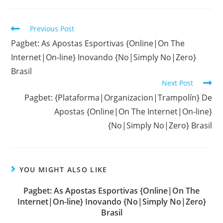
Previous Post
Pagbet: As Apostas Esportivas {Online|On The
Internet|On-line} Inovando {No|Simply No|Zero}
Brasil
Next Post
Pagbet: {Plataforma|Organizacion|Trampolín} De
Apostas {Online|On The Internet|On-line}
{No|Simply No|Zero} Brasil
YOU MIGHT ALSO LIKE
Pagbet: As Apostas Esportivas {Online|On The
Internet|On-line} Inovando {No|Simply No|Zero}
Brasil