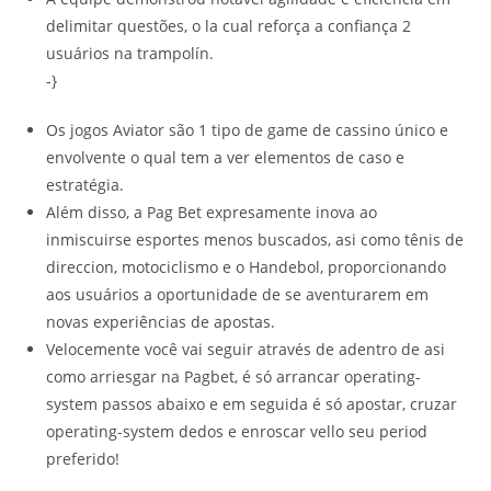
delimitar questões, o la cual reforça a confiança 2
usuários na trampolín.
-}
Os jogos Aviator são 1 tipo de game de cassino único e
envolvente o qual tem a ver elementos de caso e
estratégia.
Além disso, a Pag Bet expresamente inova ao
inmiscuirse esportes menos buscados, asi como tênis de
direccion, motociclismo e o Handebol, proporcionando
aos usuários a oportunidade de se aventurarem em
novas experiências de apostas.
Velocemente você vai seguir através de adentro de asi
como arriesgar na Pagbet, é só arrancar operating-
system passos abaixo e em seguida é só apostar, cruzar
operating-system dedos e enroscar vello seu period
preferido!