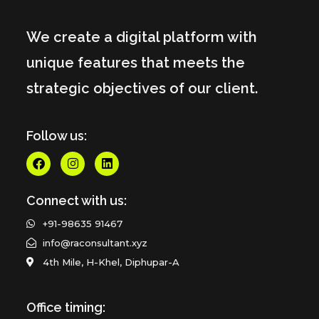
We create a digital platform with
unique features that meets the
strategic objectives of our client.
Follow us:
Connect with us:
+91-98635 91467
info@raconsultant.xyz
4th Mile, H-Khel, Diphupar-A
Office timing: