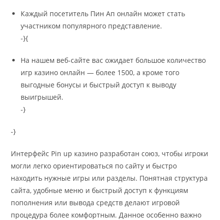
Каждый посетитель Пин Ап онлайн может стать
участником популярного представление.
-}{
На нашем веб-сайте вас ожидает большое количество
игр казино онлайн — более 1500, а кроме того
выгодные бонусы и быстрый доступ к выводу
выигрышей.
-}
-}
Интерфейс Pin up казино разработан союз, чтобы игроки
могли легко ориентироваться по сайту и быстро
находить нужные игры или разделы. Понятная структура
сайта, удобные меню и быстрый доступ к функциям
пополнения или вывода средств делают игровой
процедура более комфортным. Данное особенно важно