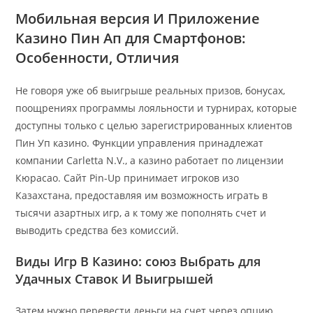
Мобильная версия И Приложение
Казино Пин Ап для Смартфонов:
Особенности, Отличия
Не говоря уже об выигрыше реальных призов, бонусах,
поощрениях программы лояльности и турнирах, которые
доступны только с целью зарегистрированных клиентов
Пин Уп казино. Функции управления принадлежат
компании Сarletta N.V., а казино работает по лицензии
Кюрасао. Сайт Pin-Up принимает игроков изо
Казахстана, предоставляя им возможность играть в
тысячи азартных игр, а к тому же пополнять счет и
выводить средства без комиссий.
Виды Игр В Казино: союз Выбрать для
Удачных Ставок И Выигрышей
Затем нужно перевести деньги на счет через опцию