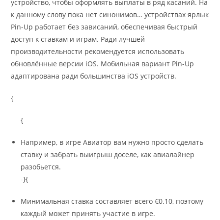
устройство, чтобы оформлять выплаты в ряд касаний. На
к данному слову пока нет синонимов… устройствах ярлык
Pin-Up работает без зависаний, обеспечивая быстрый
доступ к ставкам и играм. Ради лучшей
производительности рекомендуется использовать
обновлённые версии iOS. Мобильная вариант Pin-Up
адаптирована ради большинства iOS устройств.
{
{
Например, в игре Авиатор вам нужно просто сделать
ставку и забрать выигрыш доселе, как авиалайнер
разобьется.
-}{
Минимальная ставка составляет всего €0.10, поэтому
каждый может принять участие в игре.