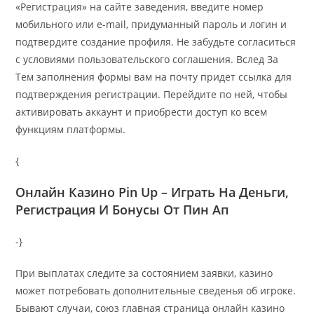
«Регистрация» на сайте заведения, введите номер
мобильного или e-mail, придуманный пароль и логин и
подтвердите создание профиля. Не забудьте согласиться
с условиями пользовательского соглашения. Вслед За
Тем заполнения формы вам на почту придет ссылка для
подтверждения регистрации. Перейдите по ней, чтобы
активировать аккаунт и приобрести доступ ко всем
функциям платформы.
{
Онлайн Казино Pin Up – Играть На Деньги,
Регистрация И Бонусы От Пин Ап
-}
При выплатах следите за состоянием заявки, казино
может потребовать дополнительные сведенья об игроке.
Бывают случаи, союз главная страница онлайн казино