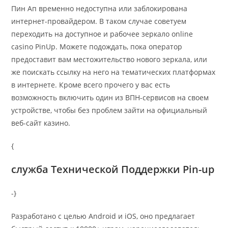
Пин Ап временно недоступна или заблокирована
интернет-провайдером. В таком случае советуем
переходить на доступное и рабочее зеркало online
casino PinUp. Можете подождать, пока оператор
предоставит вам местожительство нового зеркала, или
же поискать ссылку на него на тематических платформах
в интернете. Кроме всего прочего у вас есть
возможность включить один из ВПН-сервисов на своем
устройстве, чтобы без проблем зайти на официальный
веб-сайт казино.
{
служба Технической Поддержки Pin-up
-}
Разработано с целью Android и iOS, оно предлагает