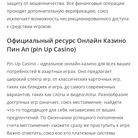
защиту от мошенничества. Все финансовые операции
проходят дополнительную верификацию, союз
исключает возможность несанкционированного доступа
к средствам игроков.
Официальный ресурс Онлайн Казино
Пин Ап (pin Up Casino)
Pin-Up Casino – идеальное онлайн-казино для всех ваших
потребностей в азартных играх. Оно предлагает
широкий спектр игр, от классических карточных игр,
таких как блэкджек и игра, до самого современных
вариантов, таких как слоты и видеослоты. Разнообразие
доступных игр означает, союз местоимение- найдете
что-то подходящее для себя, независимо от ваших
предпочтений. По Окончании успешного пополнения
счета местоимение- сможете сразу же приступить к игре.
Важно отметить, союз кое-кто платежные системы