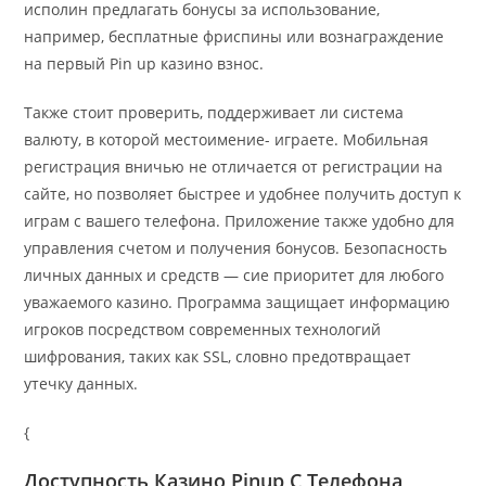
исполин предлагать бонусы за использование,
например, бесплатные фриспины или вознаграждение
на первый Pin up казино взнос.
Также стоит проверить, поддерживает ли система
валюту, в которой местоимение- играете. Мобильная
регистрация вничью не отличается от регистрации на
сайте, но позволяет быстрее и удобнее получить доступ к
играм с вашего телефона. Приложение также удобно для
управления счетом и получения бонусов. Безопасность
личных данных и средств — сие приоритет для любого
уважаемого казино. Программа защищает информацию
игроков посредством современных технологий
шифрования, таких как SSL, словно предотвращает
утечку данных.
{
Доступность Казино Pinup С Телефона