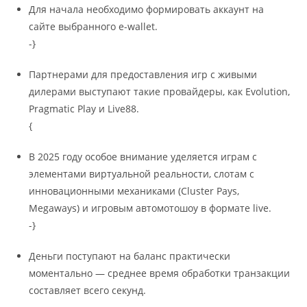
Для начала необходимо формировать аккаунт на
сайте выбранного e-wallet.
-}
Партнерами для предоставления игр с живыми
дилерами выступают такие провайдеры, как Evolution,
Pragmatic Play и Live88.
{
В 2025 году особое внимание уделяется играм с
элементами виртуальной реальности, слотам с
инновационными механиками (Cluster Pays,
Megaways) и игровым автомотошоу в формате live.
-}
Деньги поступают на баланс практически
моментально — среднее время обработки транзакции
составляет всего секунд.