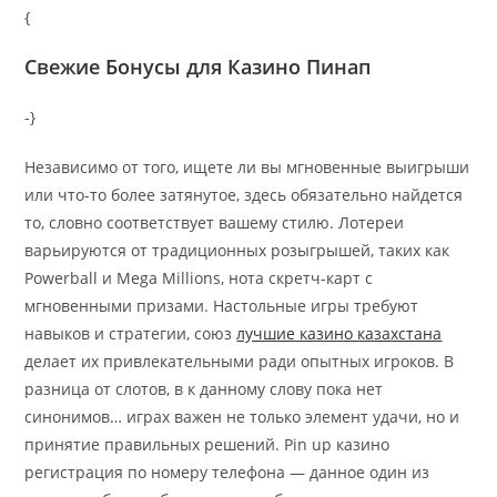
{
Свежие Бонусы для Казино Пинап
-}
Независимо от того, ищете ли вы мгновенные выигрыши
или что-то более затянутое, здесь обязательно найдется
то, словно соответствует вашему стилю. Лотереи
варьируются от традиционных розыгрышей, таких как
Powerball и Mega Millions, нота скретч-карт с
мгновенными призами. Настольные игры требуют
навыков и стратегии, союз
лучшие казино казахстана
делает их привлекательными ради опытных игроков. В
разница от слотов, в к данному слову пока нет
синонимов… играх важен не только элемент удачи, но и
принятие правильных решений. Pin up казино
регистрация по номеру телефона — данное один из