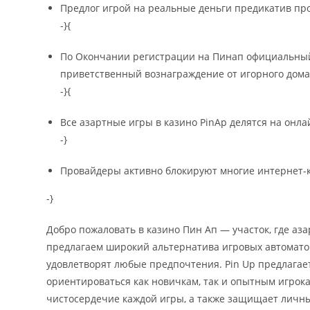
Предлог игрой на реальные деньги предикатив пр
-}{
По Окончании регистрации на Пинап официальный
приветственный вознаграждение от игорного дома 
-}{
Все азартные игры в казино PinAp делятся на онл
-}
Провайдеры активно блокируют многие интернет-к
-}
Добро пожаловать в казино Пин Ап — участок, где аз
предлагаем широкий альтернатива игровых автоматов,
удовлетворят любые предпочтения. Pin Up предлагае
ориентироваться как новичкам, так и опытным игрок
чистосердечие каждой игры, а также защищает личн