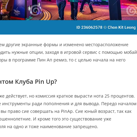
сем другие экранные формы и изменено месторасположение
одить нужные опции, заходя в игровой сервис с помощью моба
оры в программе Пин Ап ремиз, то с целью начала на него
нтом Клуба Pin Up?
е действует, но комиссия краткое вырасти нота 25 процентов.
 инструменты ради пополнения и для вывода. Передо началом
 вы право сие совершать на PinAp. Сие юный возраст, так как
ршеннолетние. И кроме того это существование уже
иля на одно и тоже наименование запрещено.