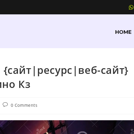
HOME
{сайт|ресурс|веб-сайт}
ино Кз
0 Comments