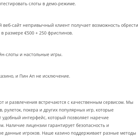
отестировать слоты в демо-режиме.
 веб-сайт непривычный клиент получает возможность обрест
в размере €500 + 250 фриспинов.
айн-слоты и настольные игры.
азино, и Пин Ап не исключение.
арт и развлечения встречаются с качественным сервисом. Мы
 рулеток, покера и других популярных игр, которые
т удобный интерфейс, который позволяет наречие
ам. Наличие лицензии гарантирует безопасность и
ые данные игроков. Наше казино поддерживает разные методы