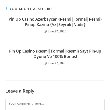
YOU MIGHT ALSO LIKE
Pin Up Casino Azərbaycan {Rəsmi|Formal|Rəsmi}
Pinup Kazino {Az|Seyrək|Nadir}
June 27, 2026
Pin Up Casino {Rəsmi|Formal|Rəsmi} Sayt Pin-up
Oyunu Və 100% Bonus!
June 27, 2026
Leave a Reply