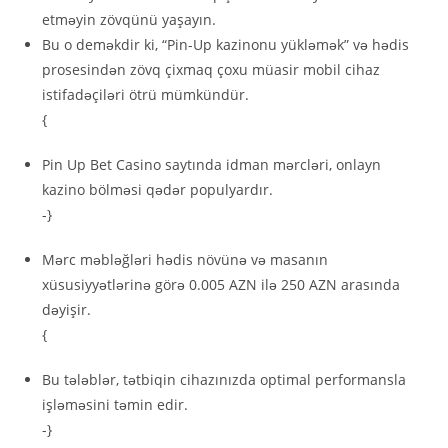
etməyin zövqünü yaşayın.
Bu o deməkdir ki, “Pin-Up kazinonu yükləmək” və hədis
prosesindən zövq çixmaq çoxu müasir mobil cihaz
istifadəçiləri ötrü mümkündür.
{
Pin Up Bet Casino saytında idman mərcləri, onlayn
kazino bölməsi qədər populyardır.
-}
Mərc məbləğləri hədis növünə və masanın
xüsusiyyətlərinə görə 0.005 AZN ilə 250 AZN arasında
dəyişir.
{
Bu tələblər, tətbiqin cihazınızda optimal performansla
işləməsini təmin edir.
-}