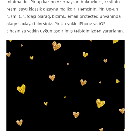
minimaldır. Pinup kazino Azerbaycan bukmeker şirkətinin
rəsmi saytı klassik dizayna malikdir. Həmçinin, Pin Up-un
rəsmi tərəfdaşı olaraq, bizimlə email protected ünvanında
əlaqə saxlaya bilərsiniz. PinUp yukle iPhone və iOS
cihazınıza yetkin uyğunlaşdırılmış tətbiqimizdən yararlanın.