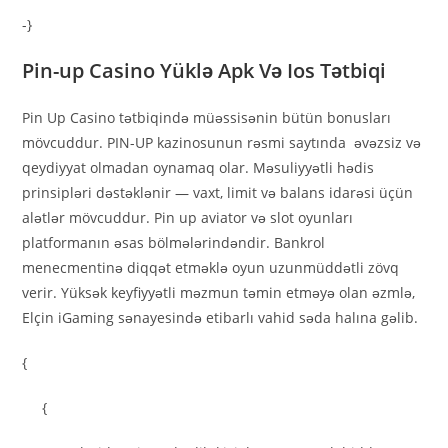
-}
Pin-up Casino Yüklə Apk Və Ios Tətbiqi
Pin Up Casino tətbiqində müəssisənin bütün bonusları
mövcuddur. PIN-UP kazinosunun rəsmi saytında əvəzsiz və
qeydiyyat olmadan oynamaq olar. Məsuliyyətli hədis
prinsipləri dəstəklənir — vaxt, limit və balans idarəsi üçün
alətlər mövcuddur. Pin up aviator və slot oyunları
platformanın əsas bölmələrindəndir. Bankrol
menecmentinə diqqət etməklə oyun uzunmüddətli zövq
verir. Yüksək keyfiyyətli məzmun təmin etməyə olan əzmlə,
Elçin iGaming sənayesində etibarlı vahid səda halına gəlib.
{
{