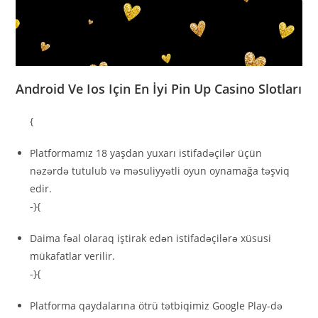
Android Ve Ios Için En İyi Pin Up Casino Slotları
{
Platformamız 18 yaşdan yuxarı istifadəçilər üçün
nəzərdə tutulub və məsuliyyətli oyun oynamağa təşviq
edir.
-}{
Daima fəal olaraq iştirak edən istifadəçilərə xüsusi
mükafatlar verilir.
-}{
Platforma qaydalarına ötrü tətbiqimiz Google Play-də