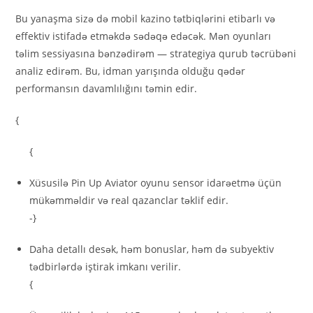
Bu yanaşma sizə də mobil kazino tətbiqlərini etibarlı və
effektiv istifadə etməkdə sədəqə edəcək. Mən oyunları
təlim sessiyasına bənzədirəm — strategiya qurub təcrübəni
analiz edirəm. Bu, idman yarışında olduğu qədər
performansın davamlılığını təmin edir.
{
{
Xüsusilə Pin Up Aviator oyunu sensor idarəetmə üçün
mükəmməldir və real qazanclar təklif edir.
-}
Daha detallı desək, həm bonuslar, həm də subyektiv
tədbirlərdə iştirak imkanı verilir.
{