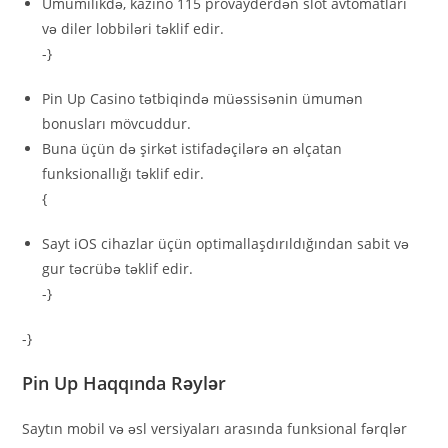
Ümumilikdə, kazino 115 provayderdən slot avtomatları
və diler lobbiləri təklif edir.
-}
Pin Up Casino tətbiqində müəssisənin ümumən
bonusları mövcuddur.
Buna üçün də şirkət istifadəçilərə ən əlçatan
funksionallığı təklif edir.
{
Sayt iOS cihazlar üçün optimallaşdırıldığından sabit və
gur təcrübə təklif edir.
-}
-}
Pin Up Haqqında Rəylər
Saytın mobil və əsl versiyaları arasında funksional fərqlər