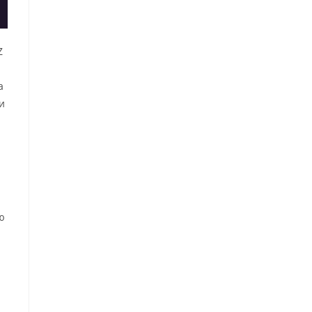
Z
а
и
ю