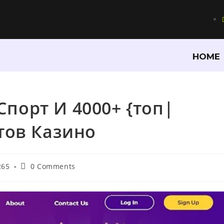
HOME
 Спорт И 4000+ {топ|
тов Казино
265
0 Comments