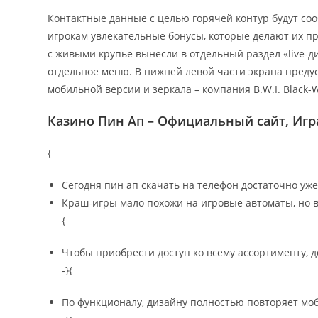
Контактные данные с целью горячей контур будут со
игрокам увлекательные бонусы, которые делают их пр
с живыми крупье вынесли в отдельный раздел «live-д
отдельное меню. В нижней левой части экрана преду
мобильной версии и зеркала – компания B.W.I. Black-W
Казино Пин Ап – Официальный сайт, Игра
{
Сегодня пин ап скачать на телефон достаточно уже
Краш-игры мало похожи на игровые автоматы, но в
{
Чтобы приобрести доступ ко всему ассортименту, 
-}{
По функционалу, дизайну полностью повторяет мо