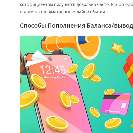
коэффициентом получится довольно часто. Pin Up оф
ставки на предматчевые и лайв-события.
Способы Пополнения Баланса/выво