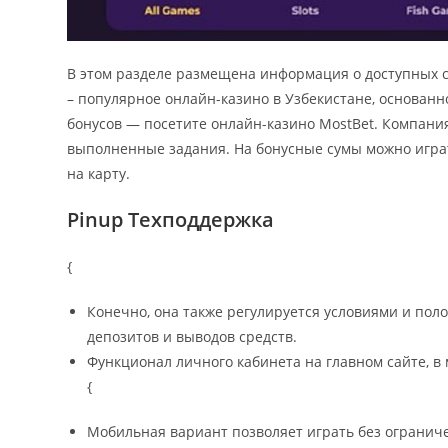
В этом разделе размещена информация о доступных сп
– популярное онлайн-казино в Узбекистане, основанн
бонусов — посетите онлайн-казино MostBet. Компани
выполненные задания. На бонусные сумы можно играт
на карту.
Pinup Техподдержка
{
Конечно, она также регулируется условиями и поло
депозитов и выводов средств.
Функционал личного кабинета на главном сайте, в
{
Мобильная вариант позволяет играть без огранич