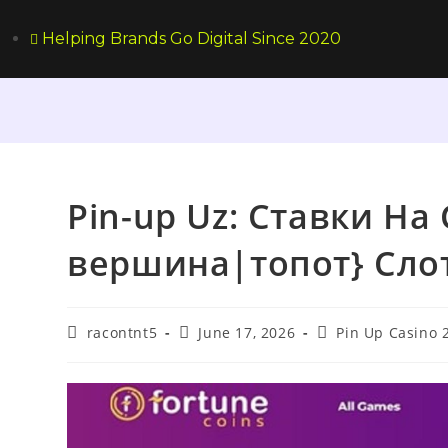
Helping Brands Go Digital Since 2020
Pin-up Uz: Ставки На
вершина|топот} Сло
racontnt5
June 17, 2026
Pin Up Casino 