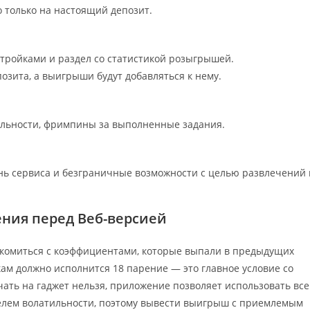
 только на настоящий депозит.
тройками и раздел со статистикой розыгрышей.
позита, а выигрыши будут добавляться к нему.
яльности, фримпины за выполненные задания.
нь сервиса и безграничные возможности с целью развлечений 
ния перед Веб-версией
накомиться с коэффициентами, которые выпали в предыдущих
ам должно исполнится 18 парение — это главное условие со
ачать на гаджет нельзя, приложение позволяет использовать все
телем волатильности, поэтому вывести выигрыш с приемлемым