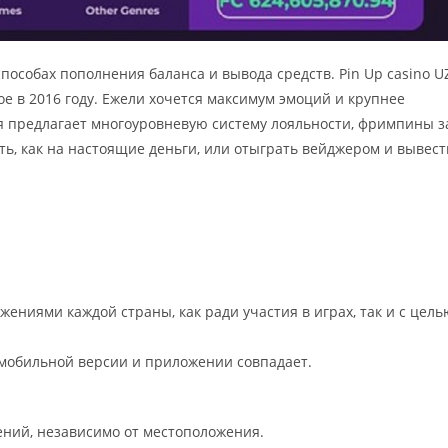
особах пополнения баланса и вывода средств. Pin Up casino U
ое в 2016 году. Ежели хочется максимум эмоций и крупнее
я предлагает многоуровневую систему лояльности, фримпины з
ь, как на настоящие деньги, или отыграть вейджером и вывест
жениями каждой страны, как ради участия в играх, так и с цель
 мобильной версии и приложении совпадает.
ений, независимо от местоположения.