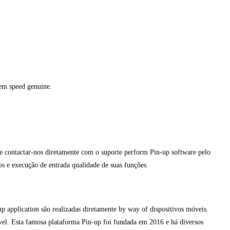
 em speed genuine.
.
de contactar-nos diretamente com o suporte perform Pin-up software pelo
os e execução de entrada qualidade de suas funções.
up application são realizadas diretamente by way of dispositivos móveis.
vel. Esta famosa plataforma Pin-up foi fundada em 2016 e há diversos