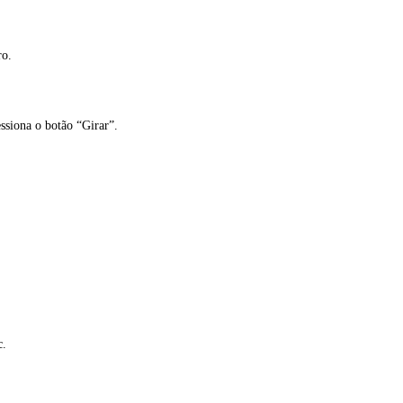
ro.
siona o botão “Girar”.
c.