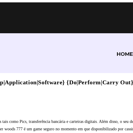
HOME
p|Application|Software} {Do|Perform|Carry Out}
s tais como Pics, transferência bancária e carteiras digitais. Além disso, o se
 woods 777 é um game seguro no momento em que disponibilizado por cassinos