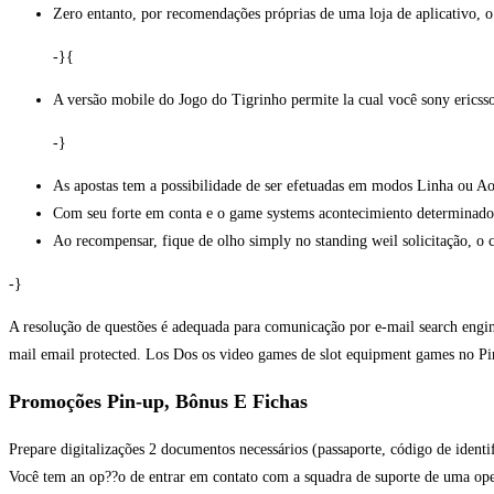
Zero entanto, por recomendações próprias de uma loja de aplicativo, o
-}{
A versão mobile do Jogo do Tigrinho permite la cual você sony ericsso
-}
As apostas tem a possibilidade de ser efetuadas em modos Linha ou Ao
Com seu forte em conta e o game systems acontecimiento determinado
Ao recompensar, fique de olho simply no standing weil solicitação, o c
-}
A resolução de questões é adequada para comunicação por e-mail search engin
mail email protected. Los Dos os video games de slot equipment games no Pin-
Promoções Pin-up, Bônus E Fichas
Prepare digitalizações 2 documentos necessários (passaporte, código de identi
Você tem an op??o de entrar em contato com a squadra de suporte de uma ope