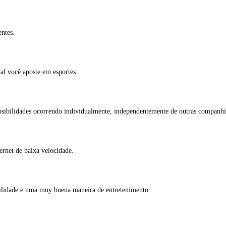
entes.
ual você aposte em esportes.
osibilidades ocorrendo individualmente, independentemente de outras companhia
rnet de baixa velocidade.
bilidade e uma muy buena maneira de entretenimento.