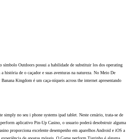
 símbolo Outdoors possui a habilidade de substituir los dos operating
a história de o caçador e suas aventuras na natureza. No Meio De
y Banana Kingdom é um caça-níqueis across the internet apresentando
 simply no seu i phone systems ipad tablet. Neste cenário, trata-se de
s perform aplicativo Pin-Up Casino, o usuario poderá desobstruir alguma
p Casino proporciona excelente desempenho em aparelhos Android e iOS a
 a experiência de apostas móveis. O Game perform Tigrinho é alguma