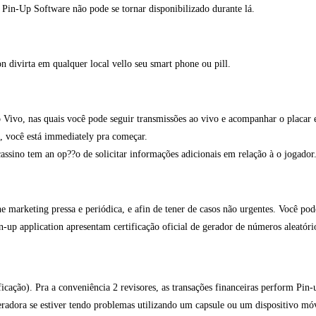
 Pin-Up Software não pode se tornar disponibilizado durante lá.
n divirta em qualquer local vello seu smart phone ou pill.
 Vivo, nas quais você pode seguir transmissões ao vivo e acompanhar o placar
, você está immediately pra começar.
assino tem an op??o de solicitar informações adicionais em relação à o jogador
e marketing pressa e periódica, e afin de tener de casos não urgentes. Você po
up application apresentam certificação oficial de gerador de números aleatóri
ficação). Pra a conveniência 2 revisores, as transações financeiras perform Pin-
radora se estiver tendo problemas utilizando um capsule ou um dispositivo mó