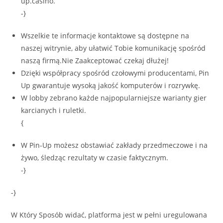
up.casino.
-}
Wszelkie te informacje kontaktowe są dostępne na
naszej witrynie, aby ułatwić Tobie komunikację spośród
naszą firmą.Nie Zaakceptować czekaj dłużej!
Dzięki współpracy spośród czołowymi producentami, Pin
Up gwarantuje wysoką jakość komputerów i rozrywkę.
W lobby zebrano każde najpopularniejsze warianty gier
karcianych i ruletki.
{
W Pin-Up możesz obstawiać zakłady przedmeczowe i na
żywo, śledząc rezultaty w czasie faktycznym.
-}
-}
W Który Sposób widać, platforma jest w pełni uregulowana