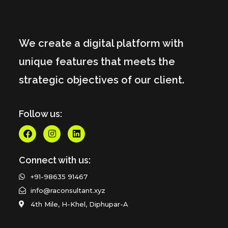
We create a digital platform with
unique features that meets the
strategic objectives of our client.
Follow us:
Connect with us:
+91-98635 91467
info@raconsultant.xyz
4th Mile, H-Khel, Diphupar-A