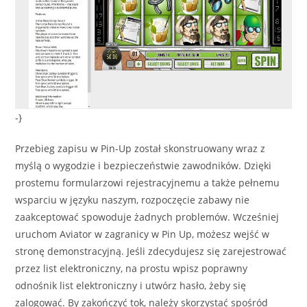
-}
Przebieg zapisu w Pin-Up został skonstruowany wraz z
myślą o wygodzie i bezpieczeństwie zawodników. Dzięki
prostemu formularzowi rejestracyjnemu a także pełnemu
wsparciu w języku naszym, rozpoczęcie zabawy nie
zaakceptować spowoduje żadnych problemów. Wcześniej
uruchom Aviator w zagranicy w Pin Up, możesz wejść w
stronę demonstracyjną. Jeśli zdecydujesz się zarejestrować
przez list elektroniczny, na prostu wpisz poprawny
odnośnik list elektroniczny i utwórz hasło, żeby się
zalogować. By zakończyć tok, należy skorzystać spośród