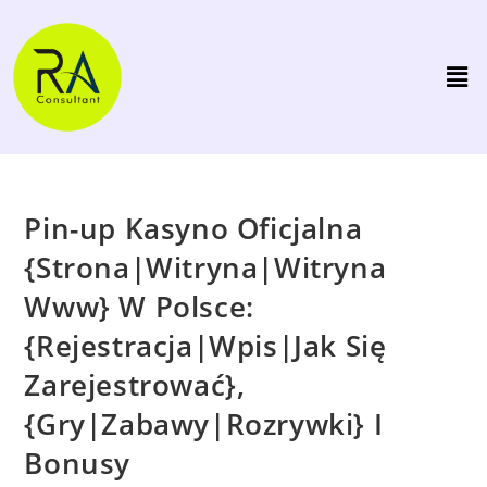
Pin-up Kasyno Oficjalna
{Strona|Witryna|Witryna
Www} W Polsce:
{Rejestracja|Wpis|Jak Się
Zarejestrować},
{Gry|Zabawy|Rozrywki} I
Bonusy