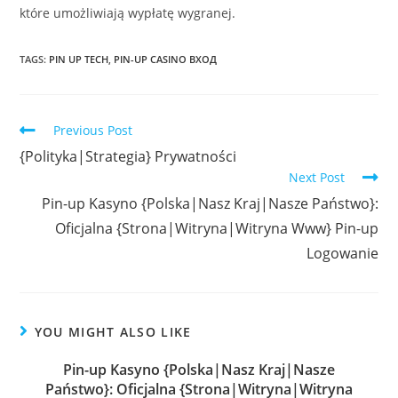
które umożliwiają wypłatę wygranej.
TAGS
:
PIN UP TECH
,
PIN-UP CASINO ВХОД
Previous Post
{Polityka|Strategia} Prywatności
Next Post
Pin-up Kasyno {Polska|Nasz Kraj|Nasze Państwo}:
Oficjalna {Strona|Witryna|Witryna Www} Pin-up
Logowanie
YOU MIGHT ALSO LIKE
Pin-up Kasyno {Polska|Nasz Kraj|Nasze
Państwo}: Oficjalna {Strona|Witryna|Witryna