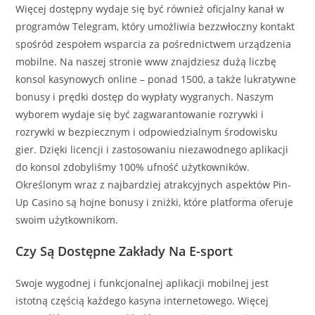
Więcej dostępny wydaje się być również oficjalny kanał w
programów Telegram, który umożliwia bezzwłoczny kontakt
spośród zespołem wsparcia za pośrednictwem urządzenia
mobilne. Na naszej stronie www znajdziesz dużą liczbę
konsol kasynowych online – ponad 1500, a także lukratywne
bonusy i prędki dostęp do wypłaty wygranych. Naszym
wyborem wydaje się być zagwarantowanie rozrywki i
rozrywki w bezpiecznym i odpowiedzialnym środowisku
gier. Dzięki licencji i zastosowaniu niezawodnego aplikacji
do konsol zdobyliśmy 100% ufność użytkowników.
Określonym wraz z najbardziej atrakcyjnych aspektów Pin-
Up Casino są hojne bonusy i zniżki, które platforma oferuje
swoim użytkownikom.
Czy Są Dostępne Zakłady Na E-sport
Swoje wygodnej i funkcjonalnej aplikacji mobilnej jest
istotną częścią każdego kasyna internetowego. Więcej