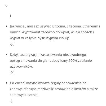
-}
{
Jak więcej, możesz używać Bitcoina, Litecoina, Ethereum i
innych kryptowalut zarówno do wpłat, w jaki sposób i
wypłat w kasynie dyskusyjnym Pin Up.
-}{
Dzięki autoryzacji i zastosowaniu niezawodnego
oprogramowania do gier zdobyliśmy 100% zaufanie
użytkowników.
-}{
Co Więcej kasyno wdraża reguły odpowiedzialnej
zabawy, oferując możliwość zestawienia limitów a także
samowykluczenia.
-}