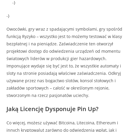
-}
-}
Owocówki, gry wraz z spadającymi symbolami, gry spośród
funkcją Ryzyko – wszystko jest to możemy testować w klasy
bezpłatnej i na pieniądze. Zaświadczenie ten otworzył
projektowi dostęp do odwiedzenia urządzeń od momentu
światowych liderów w produkcji gier hazardowych.
Imponujące wydaje się być jest to, że wszystkie automaty i
sloty na stronie posiadają właściwe zaświadczenia. Odkryj
używane przez nas bogactwo slotów, konsol stołowych i
zakładów sportowych – całość w określonym rejonie,
stworzonym na rzecz pasjonatów uciechy.
Jaką Licencję Dysponuje Pin Up?
Co więcej, możesz używać Bitcoina, Litecoina, Ethereum i
innych kryptowalut zarówno do odwiedzenia wpłat, jak i