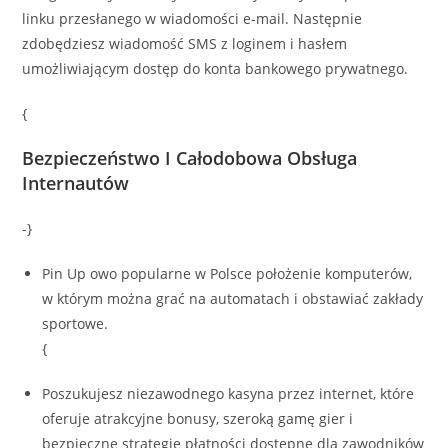
linku przesłanego w wiadomości e-mail. Następnie
zdobędziesz wiadomość SMS z loginem i hasłem
umożliwiającym dostęp do konta bankowego prywatnego.
{
Bezpieczeństwo I Całodobowa Obsługa
Internautów
-}
Pin Up owo popularne w Polsce położenie komputerów,
w którym można grać na automatach i obstawiać zakłady
sportowe.
{
Poszukujesz niezawodnego kasyna przez internet, które
oferuje atrakcyjne bonusy, szeroką gamę gier i
bezpieczne strategie płatności dostępne dla zawodników