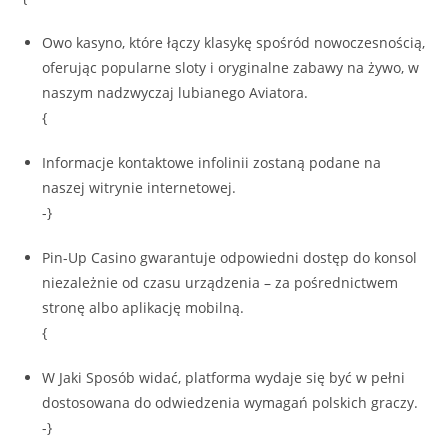
Owo kasyno, które łączy klasykę spośród nowoczesnością,
oferując popularne sloty i oryginalne zabawy na żywo, w
naszym nadzwyczaj lubianego Aviatora.
{
Informacje kontaktowe infolinii zostaną podane na
naszej witrynie internetowej.
-}
Pin-Up Casino gwarantuje odpowiedni dostęp do konsol
niezależnie od czasu urządzenia – za pośrednictwem
stronę albo aplikację mobilną.
{
W Jaki Sposób widać, platforma wydaje się być w pełni
dostosowana do odwiedzenia wymagań polskich graczy.
-}