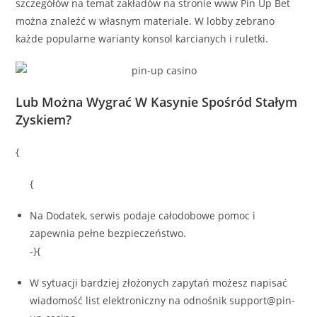
szczegółów na temat zakładów na stronie www Pin Up Bet
można znaleźć w własnym materiale. W lobby zebrano
każde popularne warianty konsol karcianych i ruletki.
Lub Można Wygrać W Kasynie Spośród Stałym
Zyskiem?
{
{
Na Dodatek, serwis podaje całodobowe pomoc i
zapewnia pełne bezpieczeństwo.
-}{
W sytuacji bardziej złożonych zapytań możesz napisać
wiadomość list elektroniczny na odnośnik support@pin-