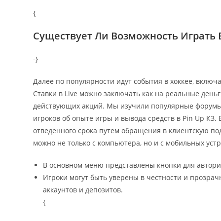
{
Существует Ли Возможность Играть В
-}
Далее по популярности идут события в хоккее, включа
Ставки в Live можно заключать как на реальные деньг
действующих акций. Мы изучили популярные форумы 
игроков об опыте игры и вывода средств в Pin Up КЗ.
отведенного срока путем обращения в клиентскую под
можно не только с компьютера, но и с мобильных устр
В основном меню представлены кнопки для автори
Игроки могут быть уверены в честности и прозрачн
аккаунтов и депозитов.
{