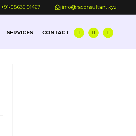
+91-98635 91467
info@raconsultant.xyz
SERVICES
CONTACT