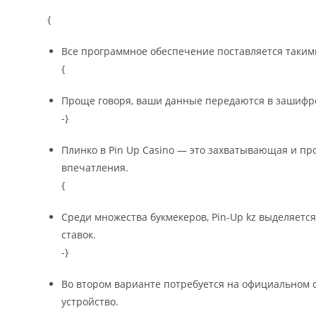
{
Все программное обеспечение поставляется такими 
{
Проще говоря, ваши данные передаются в зашифр
-}
Плинко в Pin Up Casino — это захватывающая и пр
впечатления.
{
Среди множества букмекеров, Pin-Up kz выделяет
ставок.
-}
Во втором варианте потребуется на официальном с
устройство.