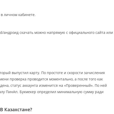
 в личном кабинете.
id/андроид скачать можно напрямую с официального сайта или
который выпустил карту. По простоте и скорости зачисления
мени проверка проводится моментально, а после того как
дена, статус аккаунта изменится на «Проверенный». По ней
налу ПинАп. Букмекер определил минимальную сумму ради
В Казахстане?