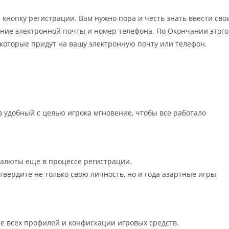
кнопку регистрации. Вам нужно пора и честь знать ввести сво
ение электронной почты и номер телефона. По Окончании этого
 которые придут на вашу электронную почту или телефон.
 удобный с целью игрока мгновение, чтобы все работало
валюты еще в процессе регистрации.
твердите не только свою личность, но и года азартные игры
е всех профилей и конфискации игровых средств.