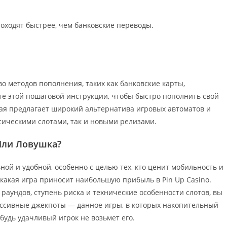
ходят быстрее, чем банковские переводы.
о методов пополнения, таких как банковские карты,
е этой пошаговой инструкции, чтобы быстро пополнить свой
рая предлагает широкий альтернатива игровых автоматов и
ссическими слотами, так и новыми релизами.
Или Ловушка?
й и удобной, особенно с целью тех, кто ценит мобильность и
 какая игра приносит наибольшую прибыль в Pin Up Casino.
раундов, ступень риска и технические особенности слотов, вы
ессивные джекпоты — данное игры, в которых накопительный
ибудь удачливый игрок не возьмет его.