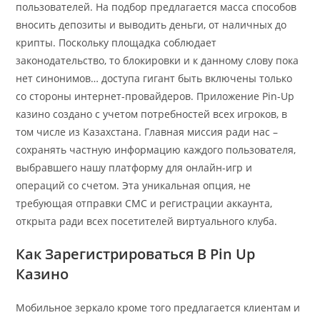
пользователей. На подбор предлагается масса способов
вносить депозиты и выводить деньги, от наличных до
крипты. Поскольку площадка соблюдает
законодательство, то блокировки и к данному слову пока
нет синонимов… доступа гигант быть включены только
со стороны интернет-провайдеров. Приложение Pin-Up
казино создано с учетом потребностей всех игроков, в
том числе из Казахстана. Главная миссия ради нас –
сохранять частную информацию каждого пользователя,
выбравшего нашу платформу для онлайн-игр и
операций со счетом. Эта уникальная опция, не
требующая отправки СМС и регистрации аккаунта,
открыта ради всех посетителей виртуального клуба.
Как Зарегистрироваться В Pin Up
Казино
Мобильное зеркало кроме того предлагается клиентам и