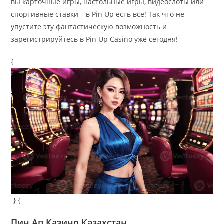
вы карточные игры, настольные игры, видеослоты или
спортивные ставки – в Pin Up есть все! Так что не
упустите эту фантастическую возможность и
зарегистрируйтесь в Pin Up Casino уже сегодня!
{
-} {
Пин Ап Казино Казахстан