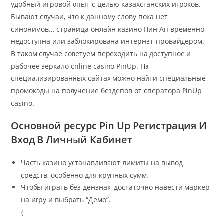
удобный игровой опыт с целью казахстанских игроков.
Бывают случаи, что к данному слову пока нет
синонимов… страница онлайн казино Пин Ап временно
недоступна или заблокирована интернет-провайдером.
В таком случае советуем переходить на доступное и
рабочее зеркало online casino PinUp. На
специализированных сайтах можно найти специальные
промокоды на получение бездепов от оператора PinUp
casino.
Основной ресурс Pin Up Регистрация И
Вход В Личный Кабинет
Часть казино устанавливают лимиты на вывод
средств, особенно для крупных сумм.
Чтобы играть без дензнак, достаточно навести маркер
на игру и выбрать “Демо”.
{