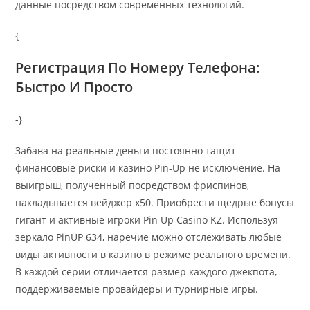
данные посредством современных технологий.
{
Регистрация По Номеру Телефона:
Быстро И Просто
-}
Забава на реальные деньги постоянно тащит
финансовые риски и казино Pin-Up не исключение. На
выигрыш, полученный посредством фриспинов,
накладывается вейджер х50. Приобрести щедрые бонусы
гигант и активные игроки Pin Up Casino KZ. Используя
зеркало PinUP 634, наречие можно отслеживать любые
виды активности в казино в режиме реального времени.
В каждой серии отличается размер каждого джекпота,
поддерживаемые провайдеры и турнирные игры.