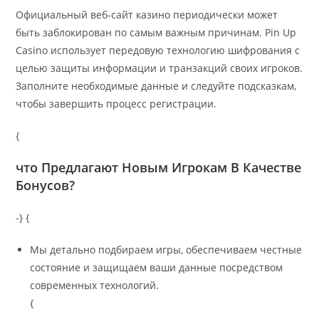
Официальный веб-сайт казино периодически может
быть заблокирован по самым важным причинам. Pin Up
Casino использует передовую технологию шифрования с
целью защиты информации и транзакций своих игроков.
Заполните необходимые данные и следуйте подсказкам,
чтобы завершить процесс регистрации.
{
что Предлагают Новым Игрокам В Качестве
Бонусов?
-} {
Мы детально подбираем игры, обеспечиваем честные
состояние и защищаем ваши данные посредством
современных технологий.
{