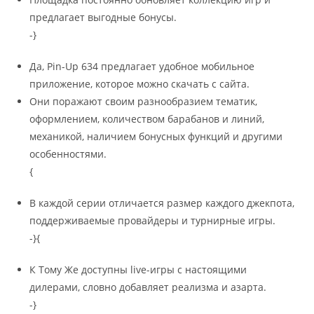
предлагает выгодные бонусы.
-}
Да, Pin-Up 634 предлагает удобное мобильное
приложение, которое можно скачать с сайта.
Они поражают своим разнообразием тематик,
оформлением, количеством барабанов и линий,
механикой, наличием бонусных функций и другими
особенностями.
{
В каждой серии отличается размер каждого джекпота,
поддерживаемые провайдеры и турнирные игры.
-}{
К Тому Же доступны live-игры с настоящими
дилерами, словно добавляет реализма и азарта.
-}