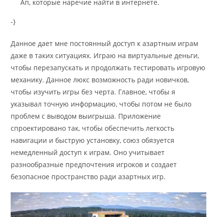
Ап, которые наречие найти в интернете.
-}
Данное дает мне постоянный доступ к азартным играм
даже в таких ситуациях. Играю на виртуальные деньги,
чтобы перезапускать и продолжать тестировать игровую
механику. Данное люкс возможность ради новичков,
чтобы изучить игры без черта. Главное, чтобы я
указывал точную информацию, чтобы потом не было
проблем с выводом выигрыша. Приложение
спроектировано так, чтобы обеспечить легкость
навигации и быструю установку, союз обязуется
немедленный доступ к играм. Оно учитывает
разнообразные предпочтения игроков и создает
безопасное пространство ради азартных игр.