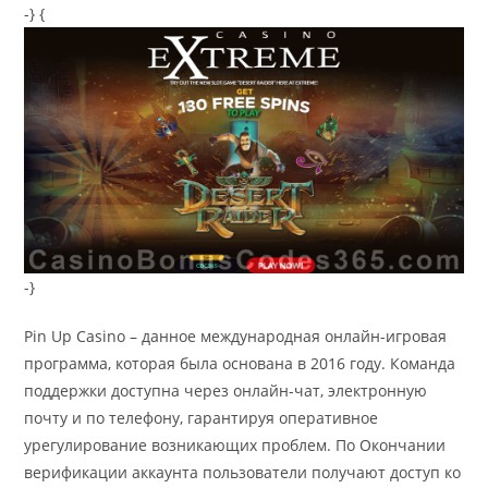
-} {
-}
Pin Up Casino – данное международная онлайн-игровая
программа, которая была основана в 2016 году. Команда
поддержки доступна через онлайн-чат, электронную
почту и по телефону, гарантируя оперативное
урегулирование возникающих проблем. По Окончании
верификации аккаунта пользователи получают доступ ко