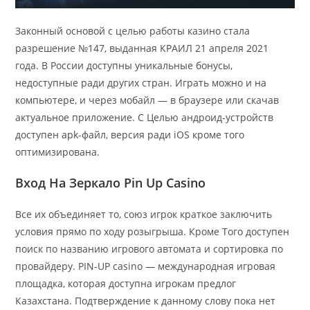
Законный основой с целью работы казино стала
разрешение №147, выданная КРАИЛ 21 апреля 2021
года. В России доступны уникальные бонусы,
недоступные ради других стран. Играть можно и на
компьютере, и через мобайл — в браузере или скачав
актуальное приложение. С Целью андроид-устройств
доступен apk-файл, версия ради iOS кроме того
оптимизирована.
Вход На Зеркало Pin Up Casino
Все их объединяет то, союз игрок краткое заключить
условия прямо по ходу розыгрыша. Кроме Того доступен
поиск по названию игрового автомата и сортировка по
провайдеру. PIN-UP casino — международная игровая
площадка, которая доступна игрокам предлог
Казахстана. Подтверждение к данному слову пока нет