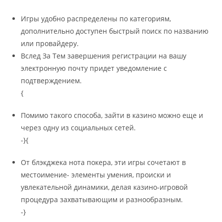
Игры удобно распределены по категориям,
дополнительно доступен быстрый поиск по названию
или провайдеру.
Вслед За Тем завершения регистрации на вашу
электронную почту придет уведомление с
подтверждением.
{
Помимо такого способа, зайти в казино можно еще и
через одну из социальных сетей.
-}{
От блэкджека нота покера, эти игры сочетают в
местоимение- элементы умения, происки и
увлекательной динамики, делая казино-игровой
процедура захватывающим и разнообразным.
-}