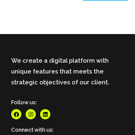
We create a digital platform with
unique features that meets the
strategic objectives of our client.
Follow us:
Connect with us: