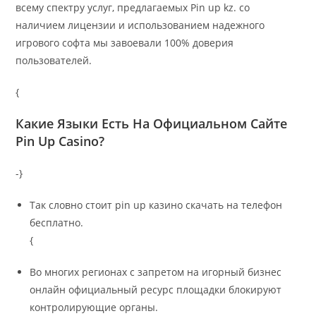
всему спектру услуг, предлагаемых Pin up kz. со
наличием лицензии и использованием надежного
игрового софта мы завоевали 100% доверия
пользователей.
{
Какие Языки Есть На Официальном Сайте
Pin Up Casino?
-}
Так словно стоит pin up казино скачать на телефон
бесплатно.
{
Во многих регионах с запретом на игорный бизнес
онлайн официальный ресурс площадки блокируют
контролирующие органы.