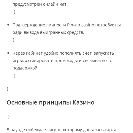
предусмотрен онлайн чат.
-}
Подтверждение личности Pin-up casino потребуется
ради вывода выигранных средств.
{
Через кабинет удобно пополнять счет, запускать
игры, активировать промокоды и связываться с
поддержкой.
-}
{
Основные принципы Казино
-}
В раунде побеждает игрок, которому досталась карта