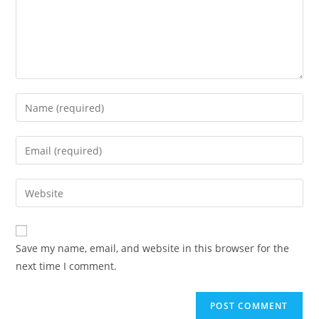
Save my name, email, and website in this browser for the
next time I comment.