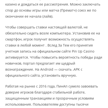
казино и дождаться ее рассмотрения. Можно заключать
спор до основы игры или матча (Прематч) союз же по
окончании ее начала (лайв).
Чтобы совершать ставки настоящей валютой, не
обязательно сидеть возле компьютера. Установив ее на
смартфон, игрок получит возможность осуществлять
ставки в любой момент . Вслед За Тем его принятия
учетная запись на официальном сайте Pin Up Casino
активируется. Чтобы повысить вероятность победы ради
новичков, портал предлагает им щедрый
вознаграждение. На Android — скачать .APK с
официального сайта, установить вручную.
Работая на рынке с 2016 года, ПинАп сумело завоевать
доверие игроков благодаря стабильной работе,
защищенным транзакциям и прозрачным условиям
использования. Пользователям доступны тысячи