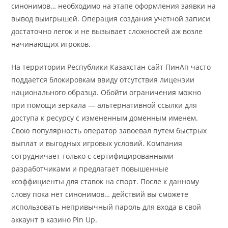
синонимов… необходимо на этапе оформления заявки на
вывод выигрышей. Операция создания учетной записи
достаточно легок и не вызывает сложностей аж возле
начинающих игроков.
На территории Республики Казахстан сайт ПинАп часто
поддается блокировкам ввиду отсутствия лицензии
национального образца. Обойти ограничения можно
при помощи зеркала — альтернативной ссылки для
доступа к ресурсу с измененным доменным именем.
Свою популярность оператор завоевал путем быстрых
выплат и выгодных игровых условий. Компания
сотрудничает только с сертифицированными
разработчиками и предлагает повышенные
коэффициенты для ставок на спорт. После к данному
слову пока нет синонимов… действий вы сможете
использовать непривычный пароль для входа в свой
аккаунт в казино Pin Up.