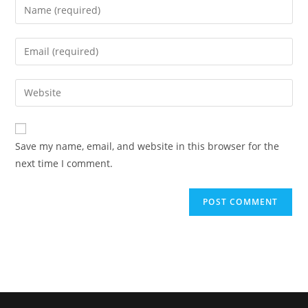
Save my name, email, and website in this browser for the
next time I comment.