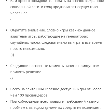
Вам просто понадобится нажать на значок выбранной
социальной сети, и вход предполагает осуществлен
через нее.
{
Обратите внимание, словно игры казино- данное
азартные игры, работающие на генераторах
случайных число, следовательно выиграть все время
просто невозможно.
-}{
Следующие основные моменты казино помогут вам
принять решение.
-}
Всего на сайте PIN-UP casino доступны игры от более
чем 100 провайдеров.
При соблюдении всех правил и требований казино,
проблем с выводом денежных средств не возникает.