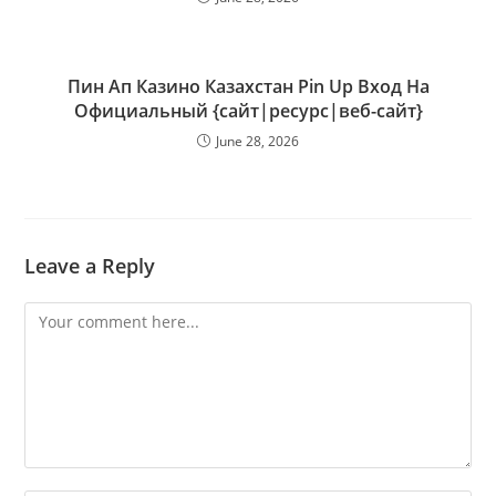
Пин Ап Казино Казахстан Pin Up Вход На
Официальный {сайт|ресурс|веб-сайт}
June 28, 2026
Leave a Reply