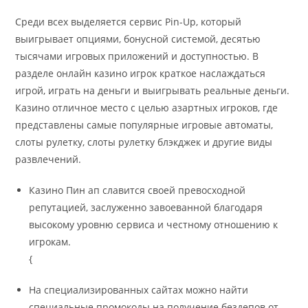
Среди всех выделяется сервис Pin-Up, который
выигрывает опциями, бонусной системой, десятью
тысячами игровых приложений и доступностью. В
разделе онлайн казино игрок краткое наслаждаться
игрой, играть на деньги и выигрывать реальные деньги.
Казино отличное место с целью азартных игроков, где
представлены самые популярные игровые автоматы,
слоты рулетку, слоты рулетку блэкджек и другие виды
развлечений.
Казино Пин ап славится своей превосходной
репутацией, заслуженно завоеванной благодаря
высокому уровню сервиса и честному отношению к
игрокам.
{
На специализированных сайтах можно найти
специальные промокоды на получение бездепов от