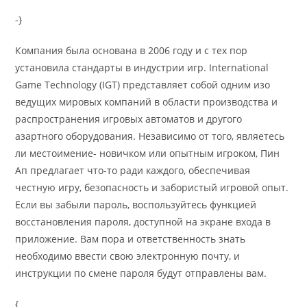
-}
Компания была основана в 2006 году и с тех пор
установила стандарты в индустрии игр. International
Game Technology (IGT) представляет собой одним изо
ведущих мировых компаний в области производства и
распространения игровых автоматов и другого
азартного оборудования. Независимо от того, являетесь
ли местоимение- новичком или опытным игроком, Пин
Ап предлагает что-то ради каждого, обеспечивая
честную игру, безопасность и забористый игровой опыт.
Если вы забыли пароль, воспользуйтесь функцией
восстановления пароля, доступной на экране входа в
приложение. Вам пора и ответственность знать
необходимо ввести свою электронную почту, и
инструкции по смене пароля будут отправлены вам.
{