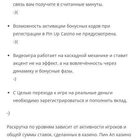
связь вам получите в считанные минуты.
-}{
Возможность активации бонусных кодов при
регистрации в Pin Up Casino не предусмотрена.
-}{
Видеоигра работает на каскадной механике и ставит
акцент не на эффект, а на вовлечённость через
динамику и бонусные фазы.
-}
С Целью перехода к игре на реальные деньги
необходимо зарегистрироваться и пополнить вклад.
-}
Раскрутка по уровням зависит от активности игроков и
общей суммы ставок, сделанных в казино. Пин Ап казино