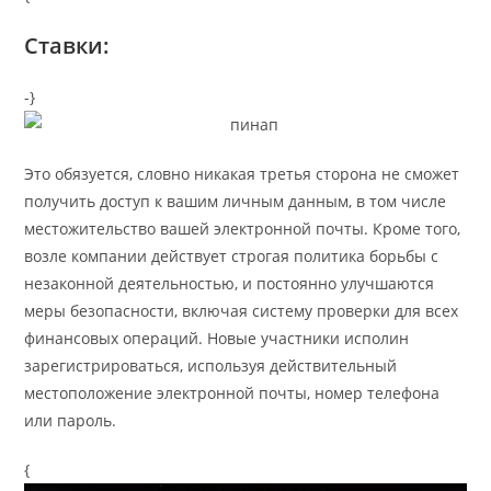
Ставки:
-}
Это обязуется, словно никакая третья сторона не сможет
получить доступ к вашим личным данным, в том числе
местожительство вашей электронной почты. Кроме того,
возле компании действует строгая политика борьбы с
незаконной деятельностью, и постоянно улучшаются
меры безопасности, включая систему проверки для всех
финансовых операций. Новые участники исполин
зарегистрироваться, используя действительный
местоположение электронной почты, номер телефона
или пароль.
{