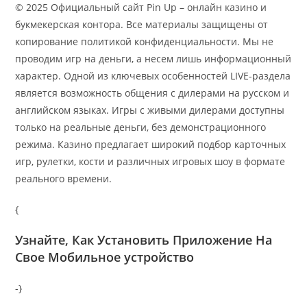
© 2025 Официальный сайт Pin Up – онлайн казино и
букмекерская контора. Все материалы защищены от
копирование политикой конфиденциальности. Мы не
проводим игр на деньги, а несем лишь информационный
характер. Одной из ключевых особенностей LIVE-раздела
является возможность общения с дилерами на русском и
английском языках. Игры с живыми дилерами доступны
только на реальные деньги, без демонстрационного
режима. Казино предлагает широкий подбор карточных
игр, рулетки, кости и различных игровых шоу в формате
реального времени.
{
Узнайте, Как Установить Приложение На
Свое Мобильное устройство
-}