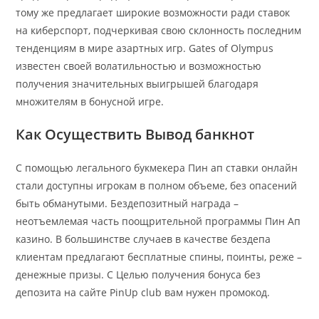
тому же предлагает широкие возможности ради ставок
на киберспорт, подчеркивая свою склонность последним
тенденциям в мире азартных игр. Gates of Olympus
известен своей волатильностью и возможностью
получения значительных выигрышей благодаря
множителям в бонусной игре.
Как Осуществить Вывод банкнот
С помощью легального букмекера Пин ап ставки онлайн
стали доступны игрокам в полном объеме, без опасений
быть обманутыми. Бездепозитный награда –
неотъемлемая часть поощрительной программы Пин Ап
казино. В большинстве случаев в качестве бездепа
клиентам предлагают бесплатные спины, поинты, реже –
денежные призы. С Целью получения бонуса без
депозита на сайте PinUp club вам нужен промокод.