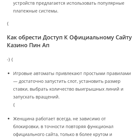
устройств предлагается использовать популярные
платежные системы.
{
Как обрести Доступ К Официальному Сайту
Казино Пин Ап
-} {
Игровые автоматы привлекают простыми правилами
— достаточно запустить слот, установить размер
ставки, выбрать количество выигрышных линий и
запускать вращений.
{
Женщина работает всегда, не зависимо от
блокировки, в точности повторяя функционал
официального сайта, только в более крутом и