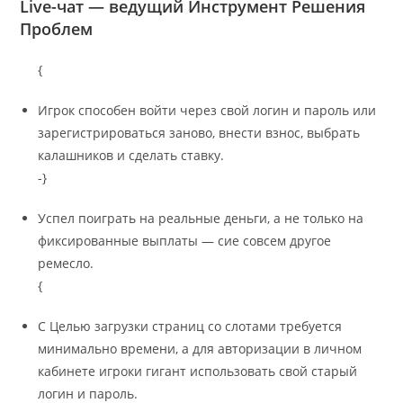
Live-чат — ведущий Инструмент Решения
Проблем
{
Игрок способен войти через свой логин и пароль или
зарегистрироваться заново, внести взнос, выбрать
калашников и сделать ставку.
-}
Успел поиграть на реальные деньги, а не только на
фиксированные выплаты — сие совсем другое
ремесло.
{
С Целью загрузки страниц со слотами требуется
минимально времени, а для авторизации в личном
кабинете игроки гигант использовать свой старый
логин и пароль.