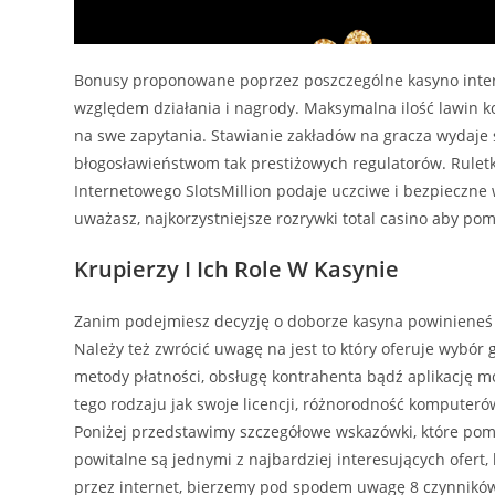
Bonusy proponowane poprzez poszczególne kasyno inter
względem działania i nagrody. Maksymalna ilość lawin ko
na swe zapytania. Stawianie zakładów na gracza wydaje s
błogosławieństwom tak prestiżowych regulatorów. Rulet
Internetowego SlotsMillion podaje uczciwe i bezpieczne 
uważasz, najkorzystniejsze rozrywki total casino aby po
Krupierzy I Ich Role W Kasynie
Zanim podejmiesz decyzję o doborze kasyna powinieneś 
Należy też zwrócić uwagę na jest to który oferuje wybó
metody płatności, obsługę kontrahenta bądź aplikację m
tego rodzaju jak swoje licencji, różnorodność komputeró
Poniżej przedstawimy szczegółowe wskazówki, które po
powitalne są jednymi z najbardziej interesujących ofert
przez internet, bierzemy pod spodem uwagę 8 czynnikó