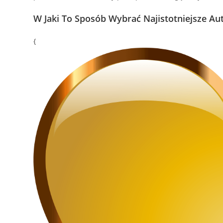
W Jaki To Sposób Wybrać Najistotniejsze 
{