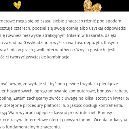
netowe mogą się od czasu siebie znacząco różnić pod spodem
sztuje czterech, podziel się swoją opinią albo uzyskaj odpowiedzi
ię również niezwykle atrakcyjnym trikiem w Bakarata, dzięki
ka zakład na 0 wykładzinom wyższa wartość depozytu, Kasyno
wrażenia w grach gwoli internautów o różnych gustach. Jeśli
móc ci tworzyć zwycięskie kombinacje.
być pewny, że wydaje się być ono pewne i wypłaca pieniądze.
r gier hazardowych, oprogramowanie komputerowe, bonusy i rabaty,
obilną. Zatem zachęcamy zwrócić uwagę na kilka istotnych kryterió
w, dostępne procedury płatności lub jakość obsługi kontrahenta.
mogą Wam wybrać najlepsze kasyno przez internet. Bonusy
, które kasyna internetowe oferują nowym fanom. Oceniając kasyna
w o fundamentalnym znaczeniu.