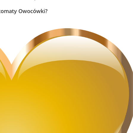
Automaty Owocówki?