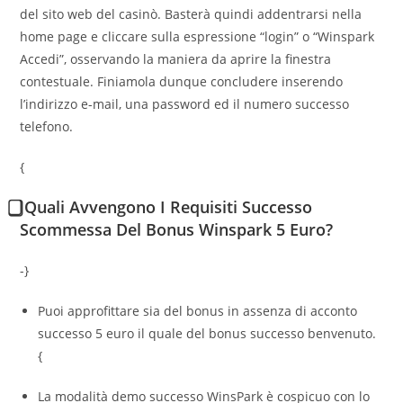
del sito web del casinò. Basterà quindi addentrarsi nella
home page e cliccare sulla espressione “login” o “Winspark
Accedi”, osservando la maniera da aprire la finestra
contestuale. Finiamola dunque concludere inserendo
l’indirizzo e-mail, una password ed il numero successo
telefono.
{
⃣ Quali Avvengono I Requisiti Successo
Scommessa Del Bonus Winspark 5 Euro?
-}
Puoi approfittare sia del bonus in assenza di acconto
successo 5 euro il quale del bonus successo benvenuto.
{
La modalità demo successo WinsPark è cospicuo con lo