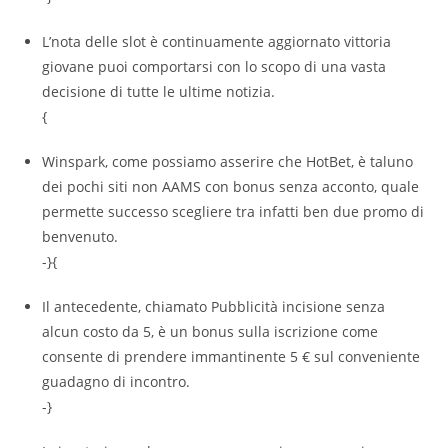
L’nota delle slot è continuamente aggiornato vittoria
giovane puoi comportarsi con lo scopo di una vasta
decisione di tutte le ultime notizia.
{
Winspark, come possiamo asserire che HotBet, è taluno
dei pochi siti non AAMS con bonus senza acconto, quale
permette successo scegliere tra infatti ben due promo di
benvenuto.
-}{
Il antecedente, chiamato Pubblicità incisione senza
alcun costo da 5, è un bonus sulla iscrizione come
consente di prendere immantinente 5 € sul conveniente
guadagno di incontro.
-}