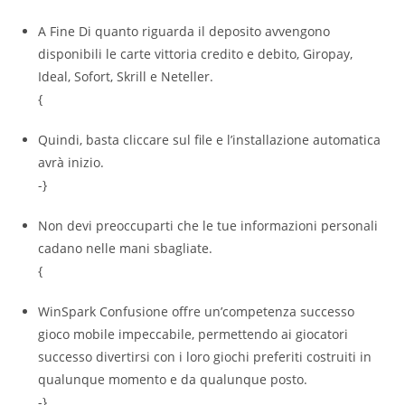
A Fine Di quanto riguarda il deposito avvengono
disponibili le carte vittoria credito e debito, Giropay,
Ideal, Sofort, Skrill e Neteller.
{
Quindi, basta cliccare sul file e l’installazione automatica
avrà inizio.
-}
Non devi preoccuparti che le tue informazioni personali
cadano nelle mani sbagliate.
{
WinSpark Confusione offre un’competenza successo
gioco mobile impeccabile, permettendo ai giocatori
successo divertirsi con i loro giochi preferiti costruiti in
qualunque momento e da qualunque posto.
-}