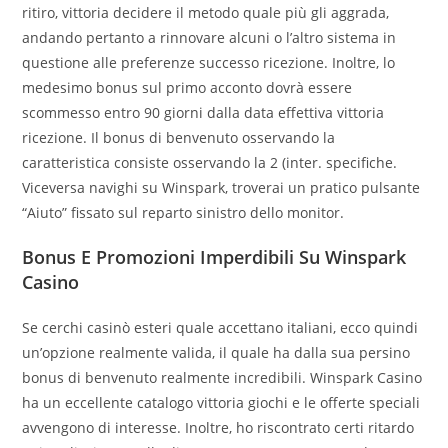
ritiro, vittoria decidere il metodo quale più gli aggrada,
andando pertanto a rinnovare alcuni o l’altro sistema in
questione alle preferenze successo ricezione. Inoltre, lo
medesimo bonus sul primo acconto dovrà essere
scommesso entro 90 giorni dalla data effettiva vittoria
ricezione. Il bonus di benvenuto osservando la
caratteristica consiste osservando la 2 (inter. specifiche.
Viceversa navighi su Winspark, troverai un pratico pulsante
“Aiuto” fissato sul reparto sinistro dello monitor.
Bonus E Promozioni Imperdibili Su Winspark
Casino
Se cerchi casinò esteri quale accettano italiani, ecco quindi
un’opzione realmente valida, il quale ha dalla sua persino
bonus di benvenuto realmente incredibili. Winspark Casino
ha un eccellente catalogo vittoria giochi e le offerte speciali
avvengono di interesse. Inoltre, ho riscontrato certi ritardo