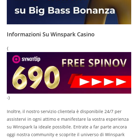
Informazioni Su Winspark Casino
{
-}
Inoltre, il nostro servizio clientela è disponibile 24/7 per
assistervi in ogni attimo e manifestare la vostra esperienza
su Winspark la ideale possibile. Entrate a far parte ancora
oggi nostra community e scoprite il universo di Winspark