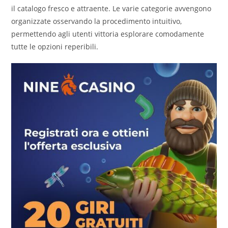
il catalogo fresco e attraente. Le varie categorie avvengono
organizzate osservando la procedimento intuitivo,
permettendo agli utenti vittoria esplorare comodamente
tutte le opzioni reperibili.