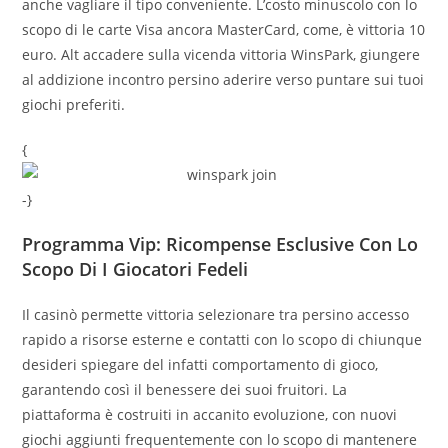
anche vagliare il tipo conveniente. L’costo minuscolo con lo
scopo di le carte Visa ancora MasterCard, come, è vittoria 10
euro. Alt accadere sulla vicenda vittoria WinsPark, giungere
al addizione incontro persino aderire verso puntare sui tuoi
giochi preferiti.
{
-}
Programma Vip: Ricompense Esclusive Con Lo
Scopo Di I Giocatori Fedeli
Il casinò permette vittoria selezionare tra persino accesso
rapido a risorse esterne e contatti con lo scopo di chiunque
desideri spiegare del infatti comportamento di gioco,
garantendo così il benessere dei suoi fruitori. La
piattaforma è costruiti in accanito evoluzione, con nuovi
giochi aggiunti frequentemente con lo scopo di mantenere