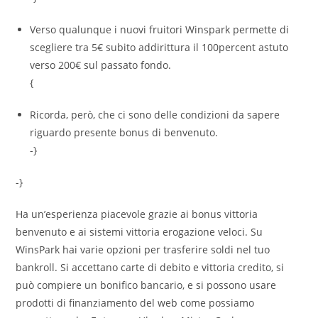
Verso qualunque i nuovi fruitori Winspark permette di
scegliere tra 5€ subito addirittura il 100percent astuto
verso 200€ sul passato fondo.
{
Ricorda, però, che ci sono delle condizioni da sapere
riguardo presente bonus di benvenuto.
-}
-}
Ha un’esperienza piacevole grazie ai bonus vittoria
benvenuto e ai sistemi vittoria erogazione veloci. Su
WinsPark hai varie opzioni per trasferire soldi nel tuo
bankroll. Si accettano carte di debito e vittoria credito, si
può compiere un bonifico bancario, e si possono usare
prodotti di finanziamento del web come possiamo