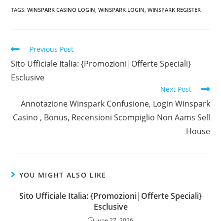
TAGS
:
WINSPARK CASINO LOGIN
,
WINSPARK LOGIN
,
WINSPARK REGISTER
Previous Post
Sito Ufficiale Italia: {Promozioni|Offerte Speciali}
Esclusive
Next Post
Annotazione Winspark Confusione, Login Winspark
Casino , Bonus, Recensioni Scompiglio Non Aams Sell
House
YOU MIGHT ALSO LIKE
Sito Ufficiale Italia: {Promozioni|Offerte Speciali}
Esclusive
June 27, 2026