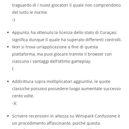
traguardo di i nuovi giocatori il quale non comprendono
del tutto le norme.
-}
Appunto, ha ottenuto la licenza dello stato di Curaçao;
significa dunque il quale ha superato differenti controlli.
Non si trova un’applicazione a fine di questa
piattaforma, ma puoi giocare tramite il browser con
ciascuno i vantaggi dell’ottimo gameplay.
{
Addirittura sopra moltiplicatori aggiuntivi, le quote
classiche possono possedere luogo aumentate successo
cento volte.
-}{
Scrivere recensioni in altezza su Winspark Confusione è
un procedimento affascinante, poiché questa