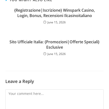
{Registrazione|Iscrizione} Winspark Casino,
Login, Bonus, Recensioni Ilcasinoitaliano
June 15, 2026
Sito Ufficiale Italia: {Promozioni|Offerte Speciali}
Esclusive
June 15, 2026
Leave a Reply