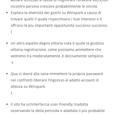
incontro persino crescere probabilmente le vincite.
Esplora la diversità dei giochi su Winspark a causa di
trovare quelli il quale rispecchiano i tuoi interessi e ti
offrono le piu importanti opportunità successo successo.
{
Un altro aspetto degno vittoria nota è quale la giudizio
vittoria registrazione, come possiamo ammettere che
vedremo tra moderatamente, è decisamente semplice.
-}
Qua si dovrà alla sana immettere la propria password
nei confronti liberare l’ingresso al adatto account in
altezza su Winspark.
{
Il sito ha un’interfaccia user-friendly, tradotta
osservando la della penisola e adattata il più probabile