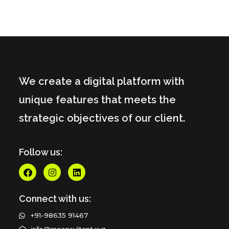
We create a digital platform with
unique features that meets the
strategic objectives of our client.
Follow us:
Connect with us:
+91-98635 91467