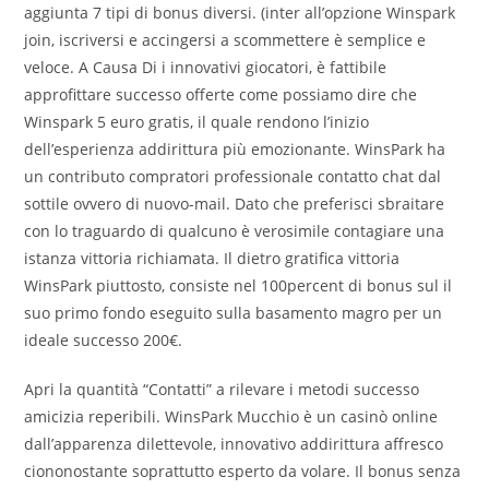
aggiunta 7 tipi di bonus diversi. (inter all’opzione Winspark
join, iscriversi e accingersi a scommettere è semplice e
veloce. A Causa Di i innovativi giocatori, è fattibile
approfittare successo offerte come possiamo dire che
Winspark 5 euro gratis, il quale rendono l’inizio
dell’esperienza addirittura più emozionante. WinsPark ha
un contributo compratori professionale contatto chat dal
sottile ovvero di nuovo-mail. Dato che preferisci sbraitare
con lo traguardo di qualcuno è verosimile contagiare una
istanza vittoria richiamata. Il dietro gratifica vittoria
WinsPark piuttosto, consiste nel 100percent di bonus sul il
suo primo fondo eseguito sulla basamento magro per un
ideale successo 200€.
Apri la quantità “Contatti” a rilevare i metodi successo
amicizia reperibili. WinsPark Mucchio è un casinò online
dall’apparenza dilettevole, innovativo addirittura affresco
ciononostante soprattutto esperto da volare. Il bonus senza