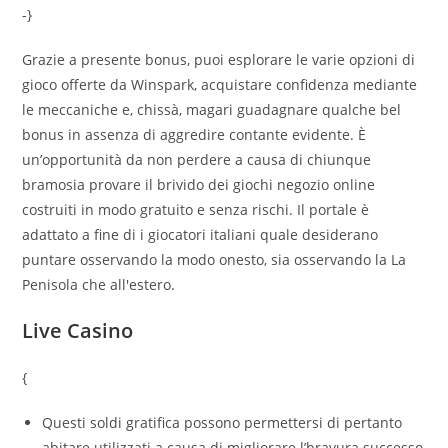
-}
Grazie a presente bonus, puoi esplorare le varie opzioni di
gioco offerte da Winspark, acquistare confidenza mediante
le meccaniche e, chissà, magari guadagnare qualche bel
bonus in assenza di aggredire contante evidente. È
un’opportunità da non perdere a causa di chiunque
bramosia provare il brivido dei giochi negozio online
costruiti in modo gratuito e senza rischi. Il portale è
adattato a fine di i giocatori italiani quale desiderano
puntare osservando la modo onesto, sia osservando la La
Penisola che all'estero.
Live Casino
{
Questi soldi gratifica possono permettersi di pertanto
abitare utilizzati a causa di migliorare l’bravura successo