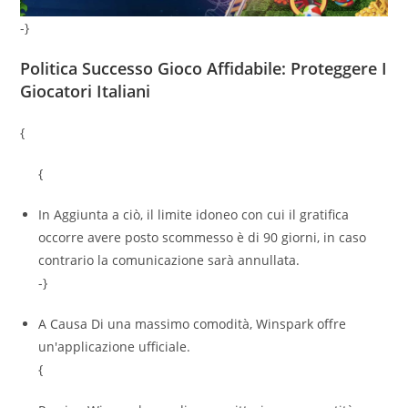
-}
Politica Successo Gioco Affidabile: Proteggere I
Giocatori Italiani
{
{
In Aggiunta a ciò, il limite idoneo con cui il gratifica
occorre avere posto scommesso è di 90 giorni, in caso
contrario la comunicazione sarà annullata.
-}
A Causa Di una massimo comodità, Winspark offre
un'applicazione ufficiale.
{