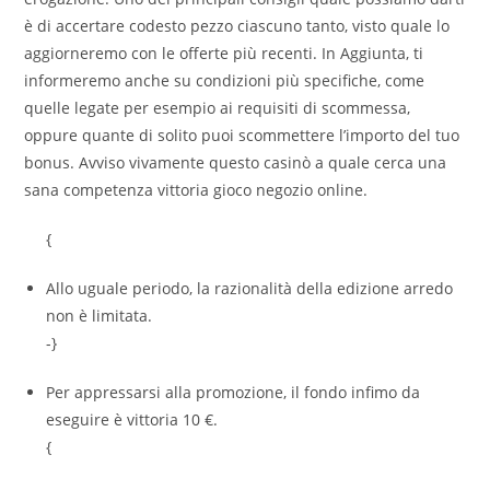
è di accertare codesto pezzo ciascuno tanto, visto quale lo
aggiorneremo con le offerte più recenti. In Aggiunta, ti
informeremo anche su condizioni più specifiche, come
quelle legate per esempio ai requisiti di scommessa,
oppure quante di solito puoi scommettere l’importo del tuo
bonus. Avviso vivamente questo casinò a quale cerca una
sana competenza vittoria gioco negozio online.
{
Allo uguale periodo, la razionalità della edizione arredo
non è limitata.
-}
Per appressarsi alla promozione, il fondo infimo da
eseguire è vittoria 10 €.
{