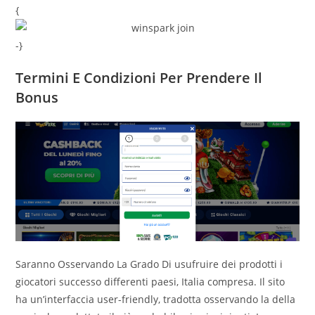
{
-}
Termini E Condizioni Per Prendere Il
Bonus
Saranno Osservando La Grado Di usufruire dei prodotti i
giocatori successo differenti paesi, Italia compresa. Il sito
ha un’interfaccia user-friendly, tradotta osservando la della