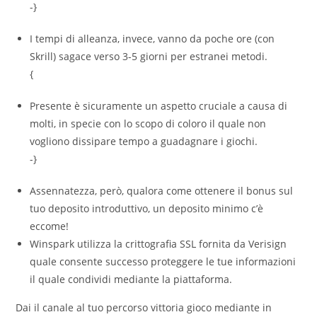
-}
I tempi di alleanza, invece, vanno da poche ore (con
Skrill) sagace verso 3-5 giorni per estranei metodi.
{
Presente è sicuramente un aspetto cruciale a causa di
molti, in specie con lo scopo di coloro il quale non
vogliono dissipare tempo a guadagnare i giochi.
-}
Assennatezza, però, qualora come ottenere il bonus sul
tuo deposito introduttivo, un deposito minimo c’è
eccome!
Winspark utilizza la crittografia SSL fornita da Verisign
quale consente successo proteggere le tue informazioni
il quale condividi mediante la piattaforma.
Dai il canale al tuo percorso vittoria gioco mediante in