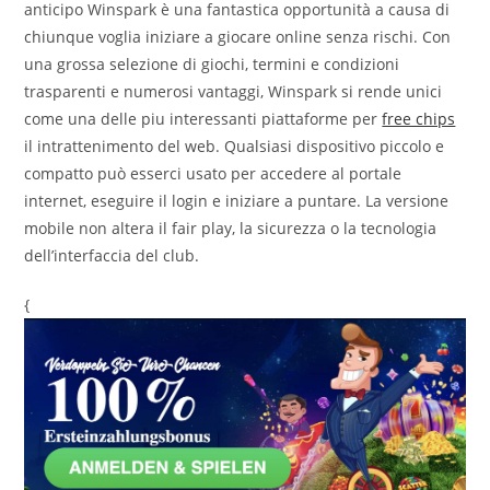
anticipo Winspark è una fantastica opportunità a causa di
chiunque voglia iniziare a giocare online senza rischi. Con
una grossa selezione di giochi, termini e condizioni
trasparenti e numerosi vantaggi, Winspark si rende unici
come una delle piu interessanti piattaforme per
free chips
il intrattenimento del web. Qualsiasi dispositivo piccolo e
compatto può esserci usato per accedere al portale
internet, eseguire il login e iniziare a puntare. La versione
mobile non altera il fair play, la sicurezza o la tecnologia
dell’interfaccia del club.
{