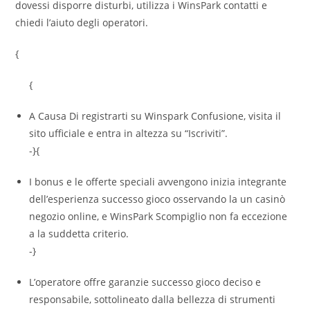
dovessi disporre disturbi, utilizza i WinsPark contatti e
chiedi l’aiuto degli operatori.
{
{
A Causa Di registrarti su Winspark Confusione, visita il
sito ufficiale e entra in altezza su “Iscriviti”.
-}{
I bonus e le offerte speciali avvengono inizia integrante
dell’esperienza successo gioco osservando la un casinò
negozio online, e WinsPark Scompiglio non fa eccezione
a la suddetta criterio.
-}
L’operatore offre garanzie successo gioco deciso e
responsabile, sottolineato dalla bellezza di strumenti