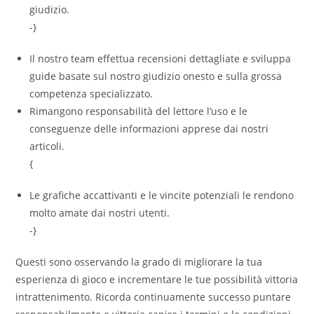
giudizio.
-}
Il nostro team effettua recensioni dettagliate e sviluppa
guide basate sul nostro giudizio onesto e sulla grossa
competenza specializzato.
Rimangono responsabilità del lettore l’uso e le
conseguenze delle informazioni apprese dai nostri
articoli.
{
Le grafiche accattivanti e le vincite potenziali le rendono
molto amate dai nostri utenti.
-}
Questi sono osservando la grado di migliorare la tua
esperienza di gioco e incrementare le tue possibilità vittoria
intrattenimento. Ricorda continuamente successo puntare