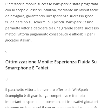
L’interfaccia mobile successo WinSpark è stata progettata
con lo scopo di esserci intuitiva, mediante un layout facile
da navigare, garantendo un’esperienza successo gioco
fluida persino su schermi più piccoli. WinSpark Casino
permette vittoria decidere tra una grande scelta successo
metodi vittoria pagamento consapevoli e affidabili per i
giocatori italiani.
{
Ottimizzazione Mobile: Esperienza Fluida Su
Smartphone E Tablet
-}
Il pacchetto vittoria benvenuto offerto da WinSpark
Scompiglio è di gran lunga competitivo e fra i piu
importanti disponibili in commercio. I innovativi giocatori
ricevono un bonus sul il suo primo deposito il quale può