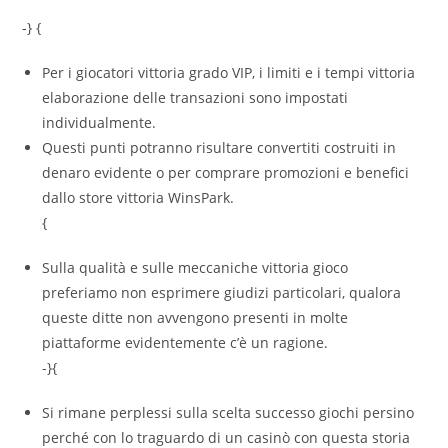
-} {
Per i giocatori vittoria grado VIP, i limiti e i tempi vittoria
elaborazione delle transazioni sono impostati
individualmente.
Questi punti potranno risultare convertiti costruiti in
denaro evidente o per comprare promozioni e benefici
dallo store vittoria WinsPark.
{
Sulla qualità e sulle meccaniche vittoria gioco
preferiamo non esprimere giudizi particolari, qualora
queste ditte non avvengono presenti in molte
piattaforme evidentemente c’è un ragione.
-}{
Si rimane perplessi sulla scelta successo giochi persino
perché con lo traguardo di un casinò con questa storia