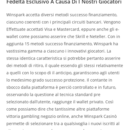
Fedeltà Esclusivo A Causa Di I Nostri Giocatori
Winspark accetta diversi metodi successo finanziamento,
ciascuno coerenti con i principali circuiti bancari. Vengono
Effettuate accettati Visa e Mastercard, eppure anche gli e-
wallet come possiamo asserire che Skrill e Neteller. Con in
aggiunta 15 metodi successo finanziamento, Winspark ha
vastissima gamma a ciascuno i innovativi giocatori. La
stessa identica caratteristica si potrebbe pertanto asserire
dei metodi di ritiro, il quale essendo gli stessi relativamente
a quelli con lo scopo di il anticipo, garantiscono agli utenti
lo medesimo grado successo protezione. Il contante in
sbocco dalla piattaforma è perciò controllato e in futuro,
osservando la questione al tecnica standard pre
selezionato dall’utente, raggiunge il wallet privato. Così
come possiamo dire che tantissime altre piattaforme
vittoria gambling negozio online, anche Winspark Casinò
permette di selezionare tra a qualsivoglia i nuovi iscritti al