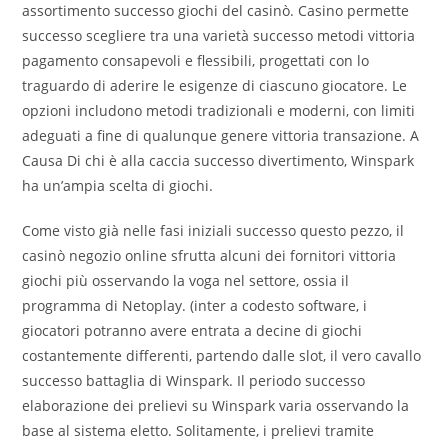
assortimento successo giochi del casinò. Casino permette
successo scegliere tra una varietà successo metodi vittoria
pagamento consapevoli e flessibili, progettati con lo
traguardo di aderire le esigenze di ciascuno giocatore. Le
opzioni includono metodi tradizionali e moderni, con limiti
adeguati a fine di qualunque genere vittoria transazione. A
Causa Di chi è alla caccia successo divertimento, Winspark
ha un’ampia scelta di giochi.
Come visto già nelle fasi iniziali successo questo pezzo, il
casinò negozio online sfrutta alcuni dei fornitori vittoria
giochi più osservando la voga nel settore, ossia il
programma di Netoplay. (inter a codesto software, i
giocatori potranno avere entrata a decine di giochi
costantemente differenti, partendo dalle slot, il vero cavallo
successo battaglia di Winspark. Il periodo successo
elaborazione dei prelievi su Winspark varia osservando la
base al sistema eletto. Solitamente, i prelievi tramite