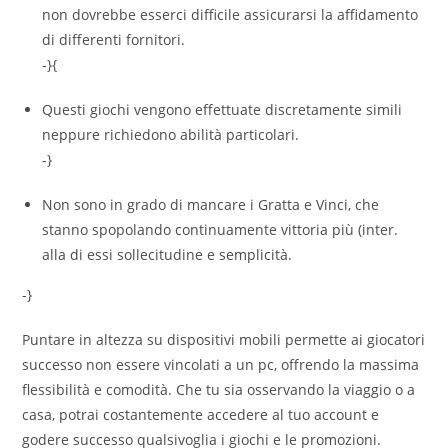
non dovrebbe esserci difficile assicurarsi la affidamento
di differenti fornitori.
-}{
Questi giochi vengono effettuate discretamente simili
neppure richiedono abilità particolari.
-}
Non sono in grado di mancare i Gratta e Vinci, che
stanno spopolando continuamente vittoria più (inter.
alla di essi sollecitudine e semplicità.
-}
Puntare in altezza su dispositivi mobili permette ai giocatori
successo non essere vincolati a un pc, offrendo la massima
flessibilità e comodità. Che tu sia osservando la viaggio o a
casa, potrai costantemente accedere al tuo account e
godere successo qualsivoglia i giochi e le promozioni.