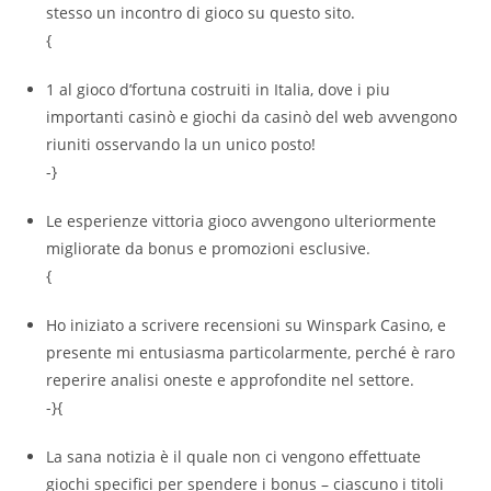
stesso un incontro di gioco su questo sito.
{
1 al gioco d’fortuna costruiti in Italia, dove i piu
importanti casinò e giochi da casinò del web avvengono
riuniti osservando la un unico posto!
-}
Le esperienze vittoria gioco avvengono ulteriormente
migliorate da bonus e promozioni esclusive.
{
Ho iniziato a scrivere recensioni su Winspark Casino, e
presente mi entusiasma particolarmente, perché è raro
reperire analisi oneste e approfondite nel settore.
-}{
La sana notizia è il quale non ci vengono effettuate
giochi specifici per spendere i bonus – ciascuno i titoli