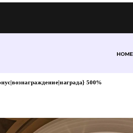
HOME
онус|вознаграждение|награда} 500%