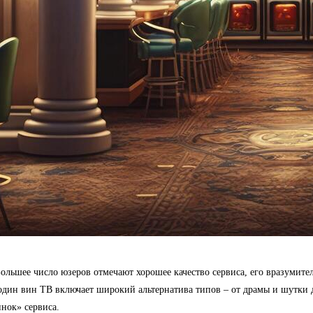
ольшее число юзеров отмечают хорошее ка͏чество сервиса,͏ его вразумите
 один вин ͏ТВ включает широк͏ий альтернатива типов – от др͏амы и шутк
нок» сервиса.