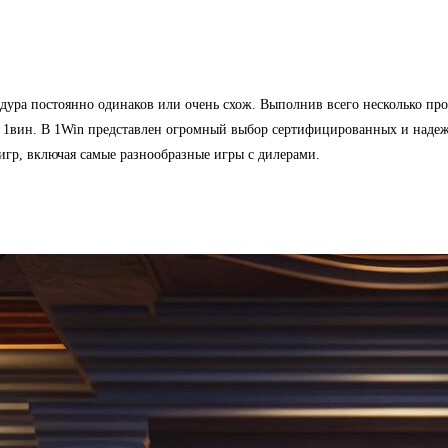
цедура постоянно одинаков или очень схож. Выполнив всего несколько пр
ет 1вин. В 1Win представлен огромный выбор сертифицированных и надеж
 игр, включая самые разнообразные игры с дилерами.