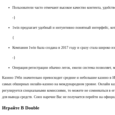
Пользователи часто отмечают высокое качество контента, удобс
-}
1win предлагает удобный и интуитивно понятный интерфейс, ко
{
Компания 1win была создана в 2017 году и сразу стала широко и
-}
Операция регистрации обычно легок, ежели система позволяет,
Казино 1Win значительно превосходит средние и небольшие казино в Инт
самых обширных онлайн-казино на международном уровне. Онлайн кази
регулируется специальными комиссиями, то можете не сомневаться в ег
для вывода средств. Союз наречие Вас не получается перейти на офици
Играйте В Double