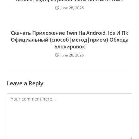
June 28, 2026
Скачать Приложение 1win На Android, Ios И Пк
Официальный {способ|метод|прием} Обхода
Блокировок
June 28, 2026
Leave a Reply