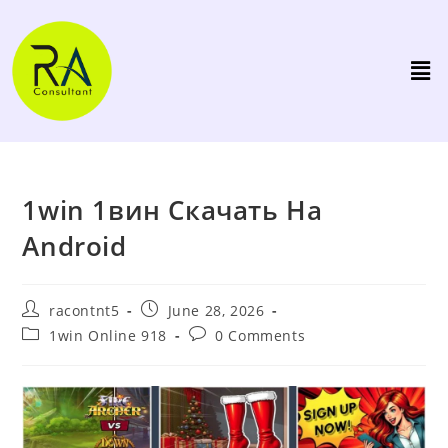
1win 1вин Скачать На
Android
racontnt5
June 28, 2026
1win Online 918
0 Comments