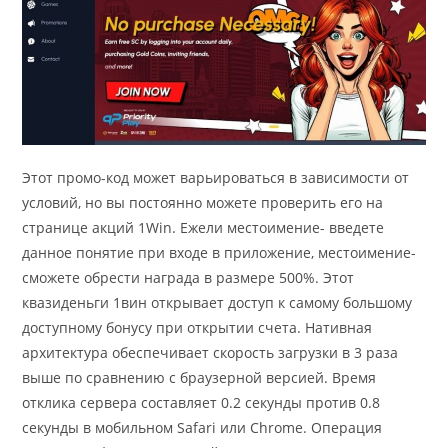
Этот промо-код может варьироваться в зависимости от
условий, но вы постоянно можете проверить его на
странице акций 1Win. Ежели местоимение- введете
данное понятие при входе в приложение, местоимение-
сможете обрести награда в размере 500%. Этот
квазиденьги 1вин открывает доступ к самому большому
доступному бонусу при открытии счета. Нативная
архитектура обеспечивает скорость загрузки в 3 раза
выше по сравнению с браузерной версией. Время
отклика сервера составляет 0.2 секунды против 0.8
секунды в мобильном Safari или Chrome. Операция