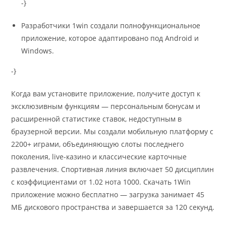
-}
Разработчики 1win создали полнофункциональное
приложение, которое адаптировано под Android и
Windows.
-}
Когда вам установите приложение, получите доступ к
эксклюзивным функциям — персональным бонусам и
расширенной статистике ставок, недоступным в
браузерной версии. Мы создали мобильную платформу с
2200+ играми, объединяющую слоты последнего
поколения, live-казино и классические карточные
развлечения. Спортивная линия включает 50 дисциплин
с коэффициентами от 1.02 нота 1000. Скачать 1Win
приложение можно бесплатно — загрузка занимает 45
МБ дискового пространства и завершается за 120 секунд.