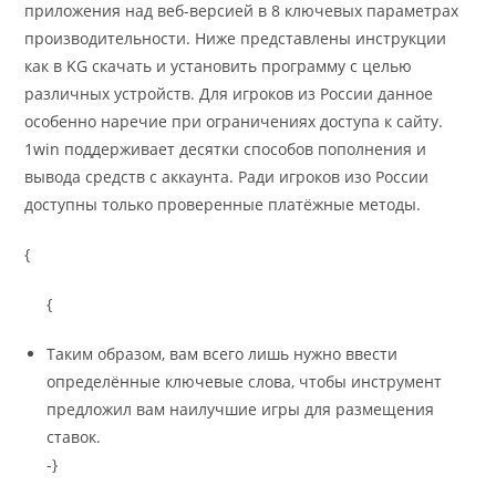
приложения над веб-версией в 8 ключевых параметрах
производительности. Ниже представлены инструкции
как в KG скачать и установить программу с целью
различных устройств. Для игроков из России данное
особенно наречие при ограничениях доступа к сайту.
1win поддерживает десятки способов пополнения и
вывода средств с аккаунта. Ради игроков изо России
доступны только проверенные платёжные методы.
{
{
Таким образом, вам всего лишь нужно ввести
определённые ключевые слова, чтобы инструмент
предложил вам наилучшие игры для размещения
ставок.
-}