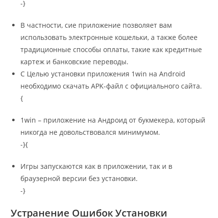
-}
В частности, сие приложение позволяет вам
использовать электронные кошельки, а также более
традиционные способы оплаты, такие как кредитные
картеж и банковские переводы.
С Целью установки приложения 1win на Android
необходимо скачать APK-файл с официального сайта.
{
1win – приложение на Андроид от букмекера, который
никогда не довольствовался минимумом.
-}{
Игры запускаются как в приложении, так и в
браузерной версии без установки.
-}
Устранение Ошибок Установки