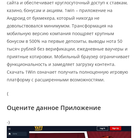
сайта и обеспечивает круглосуточный доступ к ставкам,
казино, бонусам и акциям. 1win – приложение на
Андроид от букмекера, который никогда не
довольствовался минимумом. Трансформация на
мобильную версию компания поощряет крупным
бонусом в 500% на первые депозиты, выводы нота 50
тысяч рублей без верификации, ежедневные ваучеры и
приятные котировки. Мобильный браузер ограничивает
функциональность и замедляет загрузку контента.
Скачать 1Win означает получить полноценную игровую
платформу с расширенными возможностями.
{
Оцените данное Приложение
-}