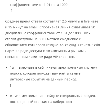
коэффициентами от 1.01 нота 1000.
-}
Среднее время ответа составляет 2.5 минуты в live-чате
и 15 минут на email. Спортивная линия охватывает 50
дисциплин с коэффициентами от 1.01 до 1000. Live-
ставки доступны на 300+ матчей ежедневно с
обновлением котировок каждые 3-5 секунд. Скачать 1Win
наречие ради доступа к эксклюзивным рынкам и
повышенным лимитам ради VIP-клиентов.
1win включает в себя интуитивно понятную систему
поиска, которая поможет вам найти самые
интересные события на данный период.
{
В 1win местоимение- найдете специальный раздел,
посвященный ставкам на киберспорт.