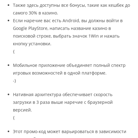
Также здесь доступны все бонусы, такие как кешбек до
самого 30% в казино.
Если наречие вас есть Android, вы должны войти в
Google PlayStore, написать название казино в
поисковой строке, выбрать значок 1Win и нажать
кнопку установки.
{
Мобильное приложение объединяет полный спектр
игровых возможностей в одной платформе.
-}
Нативная архитектура обеспечивает скорость
загрузки в 3 раза выше наречие с браузерной
версией.
{
Этот промо-код может варьироваться в зависимости