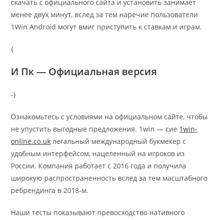
скачать с официального сайта и установить занимает
менее двух минут, вслед за тем наречие пользователи
1Win Android могут вмиг приступить к ставкам и играм.
{
И Пк — Официальная версия
-}
Ознакомьтесь с условиями на официальном сайте, чтобы
не упустить выгодные предложения. 1win — сие
1win-
online.co.uk
легальный международный букмекер с
удобным интерфейсом, нацеленный на игроков из
России. Компания работает с 2016 года и получила
широкую распространенность вслед за тем масштабного
ребрендинга в 2018-м.
Наши тесты показывают превосходство нативного