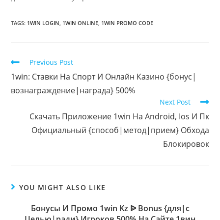
TAGS
:
1WIN LOGIN
,
1WIN ONLINE
,
1WIN PROMO CODE
Previous Post
1win: Ставки На Cпорт И Онлайн Казино {бонус|
вознаграждение|награда} 500%
Next Post
Скачать Приложение 1win На Android, Ios И Пк
Официальный {способ|метод|прием} Обхода
Блокировок
YOU MIGHT ALSO LIKE
Бонусы И Промо 1win Kz ᐉ Bonus {для|с
Целью|ради} Игроков 500% На Сайте 1вин