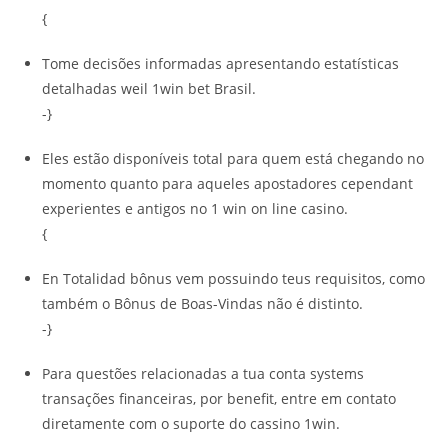
{
Tome decisões informadas apresentando estatísticas
detalhadas weil 1win bet Brasil.
-}
Eles estão disponíveis total para quem está chegando no
momento quanto para aqueles apostadores cependant
experientes e antigos no 1 win on line casino.
{
En Totalidad bônus vem possuindo teus requisitos, como
também o Bônus de Boas-Vindas não é distinto.
-}
Para questões relacionadas a tua conta systems
transações financeiras, por benefit, entre em contato
diretamente com o suporte do cassino 1win.