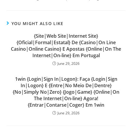
YOU MIGHT ALSO LIKE
{Site|Web Site|Internet Site}
{Oficial|Formal|Estatal} De {Casino|On Line
Casino|Online Casino} E Apostas {Online|On The
Internet|On-line} Em Portugal
June 29, 2026
1win {Login|Sign In|Logon}: Faça {Login|Sign
In|Logon} E {Entre|No Meio De|Dentre}
{No|Simply No|Zero} {Jogo|Game} {Online|On
The Internet|On-line} Agora!
{Entrar|Contarse|Coger} Em 1win
June 29, 2026