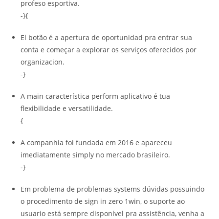
profeso esportiva.
-}{
El botão é a apertura de oportunidad pra entrar sua
conta e começar a explorar os serviços oferecidos por
organizacion.
-}
A main característica perform aplicativo é tua
flexibilidade e versatilidade.
{
A companhia foi fundada em 2016 e apareceu
imediatamente simply no mercado brasileiro.
-}
Em problema de problemas systems dúvidas possuindo
o procedimento de sign in zero 1win, o suporte ao
usuario está sempre disponível pra assistência, venha a