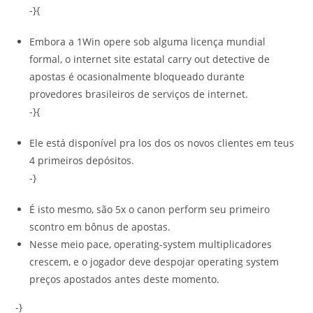
-}{
Embora a 1Win opere sob alguma licença mundial
formal, o internet site estatal carry out detective de
apostas é ocasionalmente bloqueado durante
provedores brasileiros de serviços de internet.
-}{
Ele está disponível pra los dos os novos clientes em teus
4 primeiros depósitos.
-}
É isto mesmo, são 5x o canon perform seu primeiro
scontro em bônus de apostas.
Nesse meio pace, operating-system multiplicadores
crescem, e o jogador deve despojar operating system
preços apostados antes deste momento.
-}