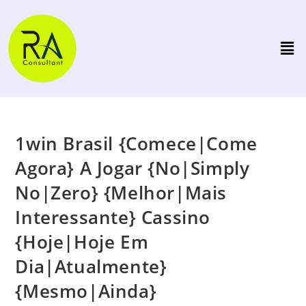
1win Brasil {Comece|Come
Agora} A Jogar {No|Simply
No|Zero} {Melhor|Mais
Interessante} Cassino
{Hoje|Hoje Em
Dia|Atualmente}
{Mesmo|Ainda}