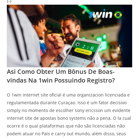
{
-}
Asi Como Obter Um Bônus De Boas-
vindas Na 1win Possuindo Registro?
O 1win internet site oficial é uma organizacion licenciada e
regulamentada durante Curaçao. Isso é um fator decisivo
simply no momento de escolher sony ericsson um evidente
internet site de apostas bono systems não a pena. O la cual
ocorre é o qual plataformas que não são licenciadas não
podem atuar no País e carry out mundo, além disso, seus