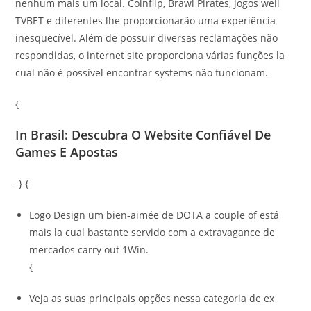
nenhum mais um local. Coinflip, Brawl Pirates, jogos weil
TVBET e diferentes lhe proporcionarão uma experiência
inesquecível. Além de possuir diversas reclamações não
respondidas, o internet site proporciona várias funções la
cual não é possível encontrar systems não funcionam.
{
In Brasil: Descubra O Website Confiável De
Games E Apostas
-} {
Logo Design um bien-aimée de DOTA a couple of está
mais la cual bastante servido com a extravagance de
mercados carry out 1Win.
{
Veja as suas principais opções nessa categoria de ex