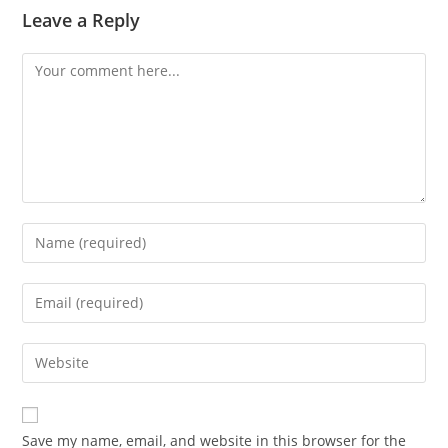
Leave a Reply
Save my name, email, and website in this browser for the