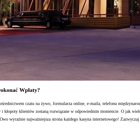
Dokonać Wpłaty?
ośrednictwem czatu na żywo, formularza online, e-maila, telefonu międzynaro
 kłopoty klientów zostaną rozwiązane w odpowiednim momencie. O jak wiele j
Owo wyraźnie najważniejsza strona każdego kasyna internetowego! Zazwyczaj j