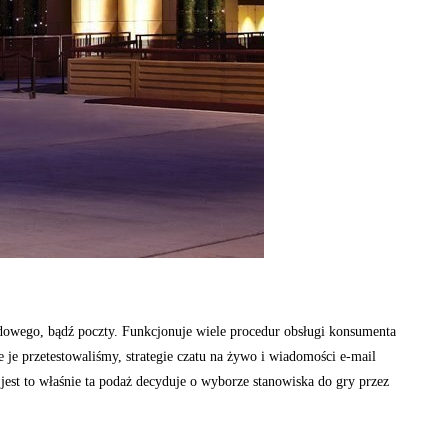
dowego, bądź poczty. Funkcjonuje wiele procedur obsługi konsumenta
e przetestowaliśmy, strategie czatu na żywo i wiadomości e-mail
est to właśnie ta podaż decyduje o wyborze stanowiska do gry przez