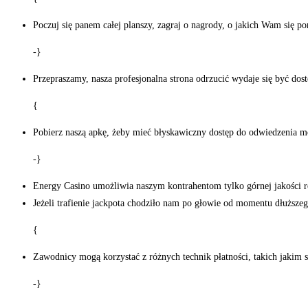
Poczuj się panem całej planszy, zagraj o nagrody, o jakich Wam się po
-}
Przepraszamy, nasza profesjonalna strona odrzucić wydaje się być dos
{
Pobierz naszą apkę, żeby mieć błyskawiczny dostęp do odwiedzenia 
-}
Energy Casino umożliwia naszym kontrahentom tylko górnej jakości ro
Jeżeli trafienie jackpota chodziło nam po głowie od momentu dłuższeg
{
Zawodnicy mogą korzystać z różnych technik płatności, takich jakim 
-}