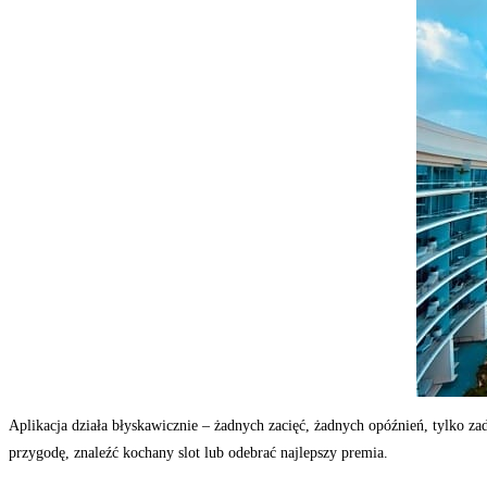
Aplikacja działa błyskawicznie – żadnych zacięć, żadnych opóźnień, tylko za
przygodę, znaleźć kochany slot lub odebrać najlepszy premia.