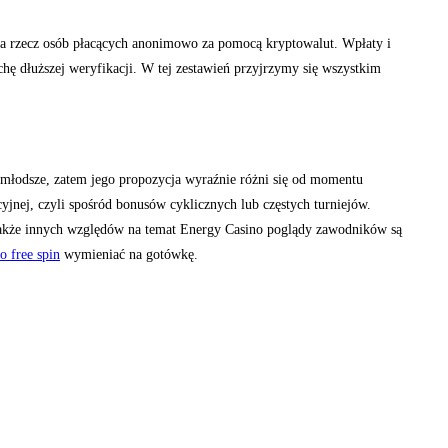
 na rzecz osób płacących anonimowo za pomocą kryptowalut. Wpłaty i
hę dłuższej weryfikacji. W tej zestawień przyjrzymy się wszystkim
ż młodsze, zatem jego propozycja wyraźnie różni się od momentu
jnej, czyli spośród bonusów cyklicznych lub częstych turniejów.
także innych względów na temat Energy Casino poglądy zawodników są
o free spin
wymieniać na gotówkę.