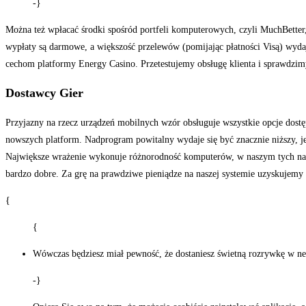
-}
Można też wpłacać środki spośród portfeli komputerowych, czyli MuchBetter
wypłaty są darmowe, a większość przelewów (pomijając płatności Visą) wydaj
cechom platformy Energy Casino. Przetestujemy obsługę klienta i sprawdzimy
Dostawcy Gier
Przyjazny na rzecz urządzeń mobilnych wzór obsługuje wszystkie opcje dostę
nowszych platform. Nadprogram powitalny wydaje się być znacznie niższy, je
Największe wrażenie wykonuje różnorodność komputerów, w naszym tych na 
bardzo dobre. Za grę na prawdziwe pieniądze na naszej systemie uzyskujemy
{
{
Wówczas będziesz miał pewność, że dostaniesz świetną rozrywkę w n
-}