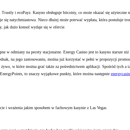
, Trustly i ecoPayz. Kasyno obsługuje bitcoiny, co może okazać się użyteczne
e się natychmiastowa. Nieco dłużej może potrwać wypłata, która postuluje troc
, jak dużo konsol wydaje się w ofercie.
pne w odmiany na pecety stacjonarne. Energy Casino jest to kasyno starsze ni
dnak, na jego zastosowaniu, można już korzystać w pełni w propozycji promocy
żywo, w które można grać także za pośrednictwem aplikacji. Spośród tych a 
 EnergyPoints, to znaczy wyjątkowe punkty, które można następnie
energycasin
ecie i wrażenia jakim sposobem w fachowym kasynie z Las Vegas.