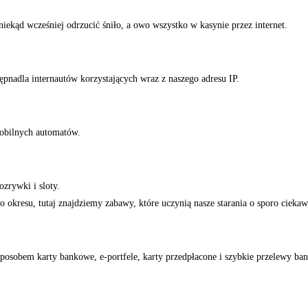
niekąd wcześniej odrzucić śniło, a owo wszystko w kasynie przez internet.
tępnadla internautów korzystających wraz z naszego adresu IP.
mobilnych automatów.
zrywki i sloty.
o okresu, tutaj znajdziemy zabawy, które uczynią nasze starania o sporo cieka
sposobem karty bankowe, e-portfele, karty przedpłacone i szybkie przelewy ba