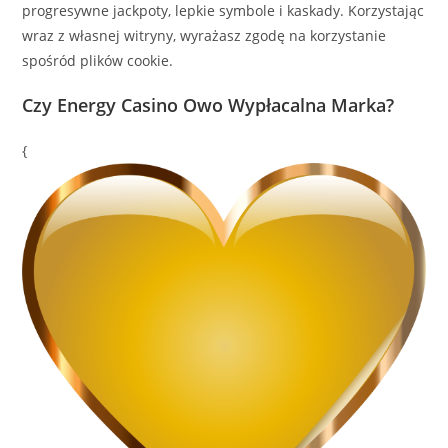
progresywne jackpoty, lepkie symbole i kaskady. Korzystając
wraz z własnej witryny, wyrażasz zgodę na korzystanie
spośród plików cookie.
Czy Energy Casino Owo Wypłacalna Marka?
{