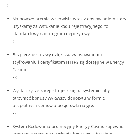
{
Najnowszy premia w serwisie wraz z obstawianiem który
uzyskamy za wstukanie kodu rejestracyjnego, to
standardowy nadprogram depozytowy.
{
Bezpieczne sprawy dzięki zaawansowanemu
szyfrowaniu i certyfikatom HTTPS są dostępne w Energy
Casino.
-}{
Wystarczy, że zarejestrujesz się na systemie, aby
otrzymać bonusy wyjąwszy depozytu w formie
bezpłatnych spinów albo gotówki na grę.
-}
System Kodowania promocyjny Energy Casino zapewnia
graczom szansę na uzyskanie bonusów z brakiem