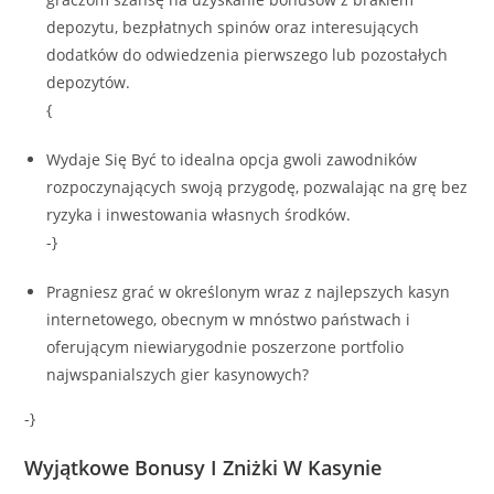
depozytu, bezpłatnych spinów oraz interesujących
dodatków do odwiedzenia pierwszego lub pozostałych
depozytów.
{
Wydaje Się Być to idealna opcja gwoli zawodników
rozpoczynających swoją przygodę, pozwalając na grę bez
ryzyka i inwestowania własnych środków.
-}
Pragniesz grać w określonym wraz z najlepszych kasyn
internetowego, obecnym w mnóstwo państwach i
oferującym niewiarygodnie poszerzone portfolio
najwspanialszych gier kasynowych?
-}
Wyjątkowe Bonusy I Zniżki W Kasynie