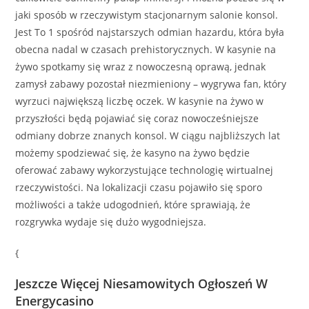
jaki sposób w rzeczywistym stacjonarnym salonie konsol.
Jest To 1 spośród najstarszych odmian hazardu, która była
obecna nadal w czasach prehistorycznych. W kasynie na
żywo spotkamy się wraz z nowoczesną oprawą, jednak
zamysł zabawy pozostał niezmieniony – wygrywa fan, który
wyrzuci największą liczbę oczek. W kasynie na żywo w
przyszłości będą pojawiać się coraz nowocześniejsze
odmiany dobrze znanych konsol. W ciągu najbliższych lat
możemy spodziewać się, że kasyno na żywo będzie
oferować zabawy wykorzystujące technologię wirtualnej
rzeczywistości. Na lokalizacji czasu pojawiło się sporo
możliwości a także udogodnień, które sprawiają, że
rozgrywka wydaje się dużo wygodniejsza.
{
Jeszcze Więcej Niesamowitych Ogłoszeń W
Energycasino