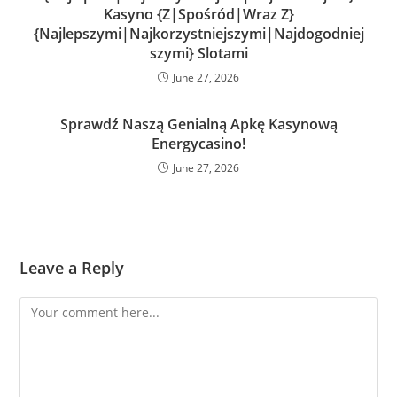
Kasyno {Z|Spośród|Wraz Z}
{Najlepszymi|Najkorzystniejszymi|Najdogodniej
szymi} Slotami
June 27, 2026
Sprawdź Naszą Genialną Apkę Kasynową
Energycasino!
June 27, 2026
Leave a Reply