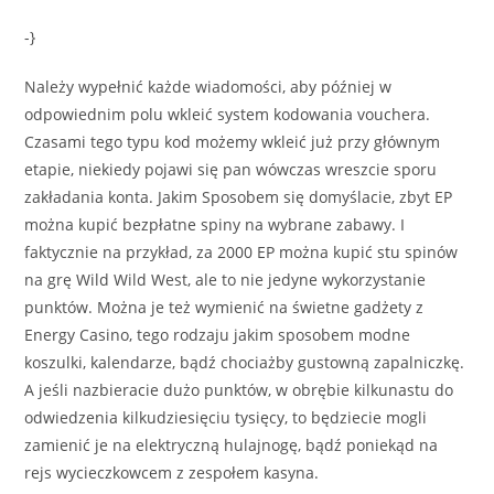
-}
Należy wypełnić każde wiadomości, aby później w
odpowiednim polu wkleić system kodowania vouchera.
Czasami tego typu kod możemy wkleić już przy głównym
etapie, niekiedy pojawi się pan wówczas wreszcie sporu
zakładania konta. Jakim Sposobem się domyślacie, zbyt EP
można kupić bezpłatne spiny na wybrane zabawy. I
faktycznie na przykład, za 2000 EP można kupić stu spinów
na grę Wild Wild West, ale to nie jedyne wykorzystanie
punktów. Można je też wymienić na świetne gadżety z
Energy Casino, tego rodzaju jakim sposobem modne
koszulki, kalendarze, bądź chociażby gustowną zapalniczkę.
A jeśli nazbieracie dużo punktów, w obrębie kilkunastu do
odwiedzenia kilkudziesięciu tysięcy, to będziecie mogli
zamienić je na elektryczną hulajnogę, bądź poniekąd na
rejs wycieczkowcem z zespołem kasyna.