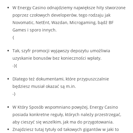
W Energy Casino odnajdziemy największe hity stworzone
poprzez czołowych developerów, tego rodzaju jak
Novomatic, NetEnt, Wazdan, Microgaming, bądź BF
Games i sporo innych.
{
Tak, szyfr promocji wyjąwszy depozytu umożliwia
uzyskanie bonusów bez konieczności wpłaty.
-}{
Dlatego też dokumentami, które przypuszczalnie
będziesz musiał okazać są m.in.
-}
W Który Sposób wspomniano powyżej, Energy Casino
posiada konkretne reguły, których należy przestrzegać,
aby cieszyć się wszelkim, jak ma do przygotowania.
Znajdziesz tutaj tytuły od takowych gigantów w jaki to