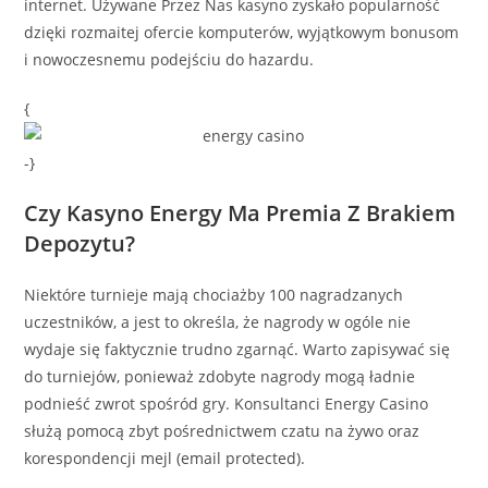
internet. Używane Przez Nas kasyno zyskało popularność
dzięki rozmaitej ofercie komputerów, wyjątkowym bonusom
i nowoczesnemu podejściu do hazardu.
{
-}
Czy Kasyno Energy Ma Premia Z Brakiem
Depozytu?
Niektóre turnieje mają chociażby 100 nagradzanych
uczestników, a jest to określa, że nagrody w ogóle nie
wydaje się faktycznie trudno zgarnąć. Warto zapisywać się
do turniejów, ponieważ zdobyte nagrody mogą ładnie
podnieść zwrot spośród gry. Konsultanci Energy Casino
służą pomocą zbyt pośrednictwem czatu na żywo oraz
korespondencji mejl (email protected).