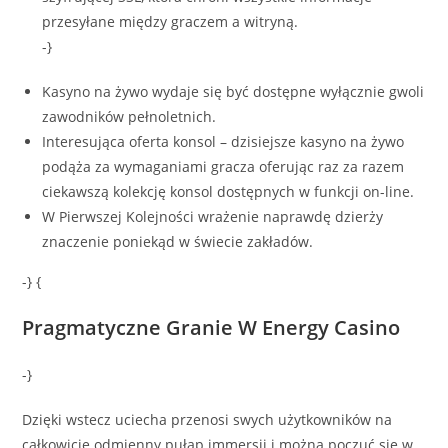
przesyłane między graczem a witryną.
-}
Kasyno na żywo wydaje się być dostępne wyłącznie gwoli
zawodników pełnoletnich.
Interesująca oferta konsol – dzisiejsze kasyno na żywo
podąża za wymaganiami gracza oferując raz za razem
ciekawszą kolekcję konsol dostępnych w funkcji on-line.
W Pierwszej Kolejności wrażenie naprawdę dzierży
znaczenie poniekąd w świecie zakładów.
-} {
Pragmatyczne Granie W Energy Casino
-}
Dzięki wstecz uciecha przenosi swych użytkowników na
całkowicie odmienny pułap immersji i można poczuć się w