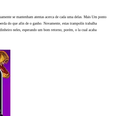
ntinuamente se mantenham atentas acerca de cada uma delas. Mais Um ponto
 perda do que afin de o ganho. Novamente, estas trampolín trabalha
 dinheiro neles, esperando um bom retorno, porém, o la cual acaba