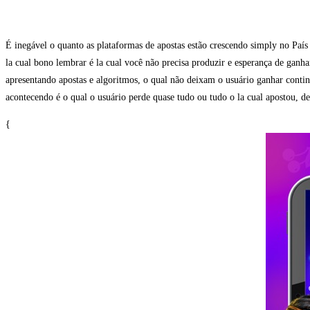
É inegável o quanto as plataformas de apostas estão crescendo simply no País
la cual bono lembrar é la cual você não precisa produzir e esperança de ganha
apresentando apostas e algoritmos, o qual não deixam o usuário ganhar contin
acontecendo é o qual o usuário perde quase tudo ou tudo o la cual apostou, de 
{