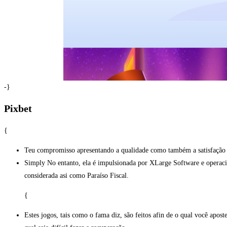
-}
Pixbet
{
Teu compromisso apresentando a qualidade como também a satisfação d
Simply No entanto, ela é impulsionada por XLarge Software e operacio
considerada asi como Paraíso Fiscal.
{
Estes jogos, tais como o fama diz, são feitos afin de o qual você apos