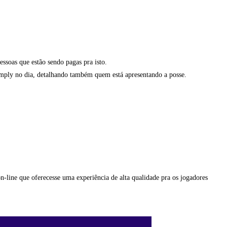
essoas que estão sendo pagas pra isto.
imply no dia, detalhando também quem está apresentando a posse.
-line que oferecesse uma experiência de alta qualidade pra os jogadores