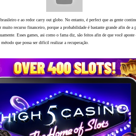
 brasileiro e ao redor carry out globo. No entanto, é perfect que as gente co
r muito recurso financeiro, porque a probabilidade é bastante grande afin de a
uamente. Esses games, asi como o fama diz, são feitos afin de que você aposte
método que possa ser difícil realizar a recuperação.