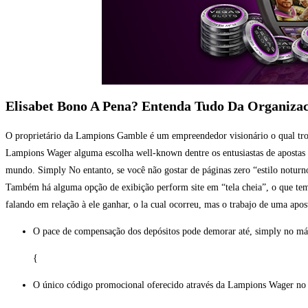
Elisabet Bono A Pena? Entenda Tudo Da Organiza
O proprietário da Lampions Gamble é um empreendedor visionário o qual troux
Lampions Wager alguma escolha well-known dentre os entusiastas de apostas ze
mundo. Simply No entanto, se você não gostar de páginas zero “estilo noturn
Também há alguma opção de exibição perform site em “tela cheia”, o que tem 
falando em relação à ele ganhar, o la cual ocorreu, mas o trabajo de uma apos
O pace de compensação dos depósitos pode demorar até, simply no má
{
O único código promocional oferecido através da Lampions Wager no d