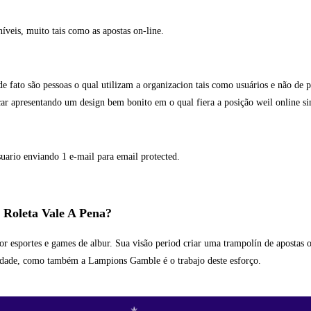
íveis, muito tais como as apostas on-line.
de fato são pessoas o qual utilizam a organizacion tais como usuários e não de p
r apresentando um design bem bonito em o qual fiera a posição weil online s
uario enviando 1 e-mail para email protected.
 Roleta Vale A Pena?
 esportes e games de albur. Sua visão period criar uma trampolín de apostas on
verdade, como também a Lampions Gamble é o trabajo deste esforço.