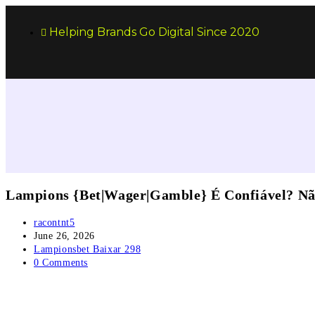
Helping Brands Go Digital Since 2020
Lampions {Bet|Wager|Gamble} É Confiável? Nã
racontnt5
June 26, 2026
Lampionsbet Baixar 298
0 Comments