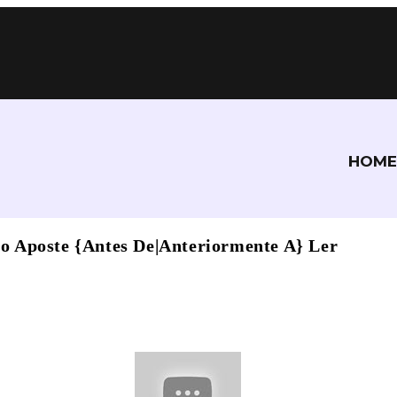
HOME
o Aposte {Antes De|Anteriormente A} Ler