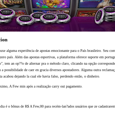
cion
e alguma experiência de apostas emocionante para o País brasileiro. Seu comp
ro país. Além das apostas esportivas, a plataforma oferece suporte em portuguê
o”, tem an op??o de alternar pra o método claro, clicando na opção correspond
a possibilidade de caer en gracia diversos apostadores. Alguma outra reclamaçã
ta acabou dejando la cual ele havia falso, perdendo então, o dinheiro.
ximo, A Few min após a realização carry out pagamento.
ia é o bônus de R$ A Few,00 para recém-lan?ados usuários que ze cadastrarem