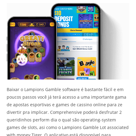
Baixar o Lampions Gamble software é bastante fácil e em
poucos passos você já terá acesso a uma importante gama
de apostas esportivas e games de cassino online para ze
divertir pra implicar. Comprehensive poderá desfrutar 2
queridinhos perform dia o qual são operating-system
games de slots, asi como o Lampions Gamble Lot associated
with money Tiger. O aplicativo está disponível para