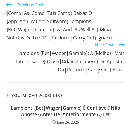
Previous Post
{Como|Asi Como|Tais Como} Baixar O
{App|Application|Software} Lampions
{Bet|Wager|Gamble} {&|And|As Well As} Mma
Notícias De Foz {Do|Perform|Carry Out} Iguaçu
Next Post
Lampions {Bet|Wager|Gamble}: A {Melhor|Mais
Interessante} {Casa|Odaie|Incapere} De Apostas
{Do|Perform|Carry Out} Brasil
YOU MIGHT ALSO LIKE
Lampions {Bet|Wager|Gamble} É Confiável? Não
Aposte {Antes De|Anteriormente A} Ler
June 26, 2026