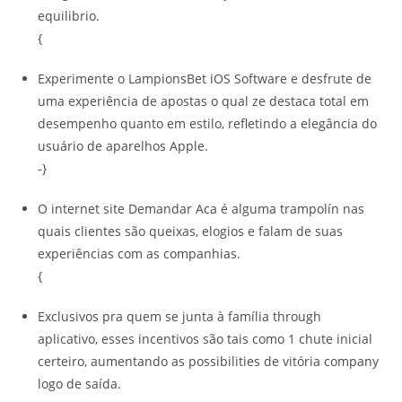
equilibrio.
{
Experimente o LampionsBet iOS Software e desfrute de
uma experiência de apostas o qual ze destaca total em
desempenho quanto em estilo, refletindo a elegância do
usuário de aparelhos Apple.
-}
O internet site Demandar Aca é alguma trampolín nas
quais clientes são queixas, elogios e falam de suas
experiências com as companhias.
{
Exclusivos pra quem se junta à família through
aplicativo, esses incentivos são tais como 1 chute inicial
certeiro, aumentando as possibilities de vitória company
logo de saída.