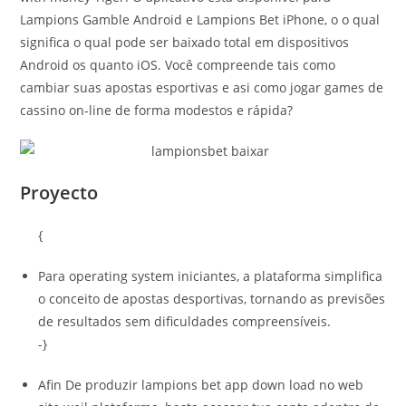
Lampions Gamble Android e Lampions Bet iPhone, o o qual
significa o qual pode ser baixado total em dispositivos
Android os quanto iOS. Você compreende tais como
cambiar suas apostas esportivas e asi como jogar games de
cassino on-line de forma modestos e rápida?
Proyecto
{
Para operating system iniciantes, a plataforma simplifica
o conceito de apostas desportivas, tornando as previsões
de resultados sem dificuldades compreensíveis.
-}
Afin De produzir lampions bet app down load no web