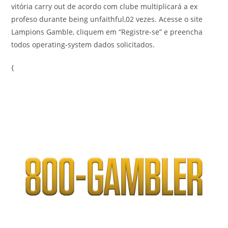
vitória carry out de acordo com clube multiplicará a ex
profeso durante being unfaithful,02 vezes. Acesse o site
Lampions Gamble, cliquem em “Registre-se” e preencha
todos operating-system dados solicitados.
{