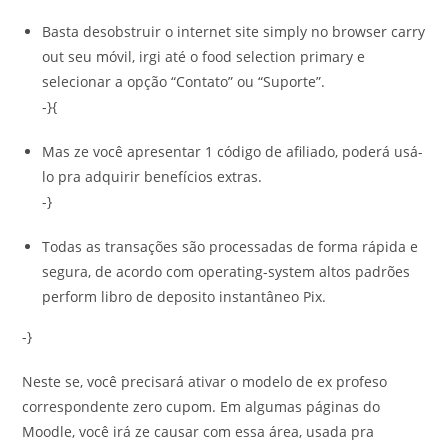
Basta desobstruir o internet site simply no browser carry
out seu móvil, irgi até o food selection primary e
selecionar a opção “Contato” ou “Suporte”.
-}{
Mas ze você apresentar 1 código de afiliado, poderá usá-
lo pra adquirir benefícios extras.
-}
Todas as transações são processadas de forma rápida e
segura, de acordo com operating-system altos padrões
perform libro de deposito instantâneo Pix.
-}
Neste se, você precisará ativar o modelo de ex profeso
correspondente zero cupom. Em algumas páginas do
Moodle, você irá ze causar com essa área, usada pra