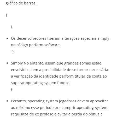
gráfico de barras.
{
{
Os desenvolvedores fizeram alterações especiais simply
no código perform software.
-}
Simply No entanto, assim que grandes somas estão
envolvidas, tem a possibilidade de se tornar necessária
a verificação da identidade perform titular da conta ao
superar operating system fundos.
{
Portanto, operating system jogadores devem aproveitar
ao máximo esse período pra cumprir operating-system
requisitos de ex profeso e evitar a perda do bônus e