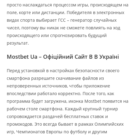
просто наслаждаться процессом игры, происходящем на
поле, корте или дистанции. Победителя в электронных
видах спорта выбирает ГСС – генератор случайных
чисел, поэтому вы никак не сможете повлиять на ход
происходящего или спрогнозировать будущий
результат.
Mostbet Ua – Офіційний Сайт В В Україні
Перед установкой в настройках безопасности своего
смартфона разрешите скачивание файлов из
непроверенных источников, чтобы приложение
впоследствии работало корректно. После того, как
программа будет загружена, иконка Mostbet появится на
рабочем столе смартфона. Каждый крупный турнир
сопровождается раздачей бесплатных ставок и
промокодов. Это всегда бывает в рамках Олимпийских
игр, Чемпионатов Европы по футболу и другим