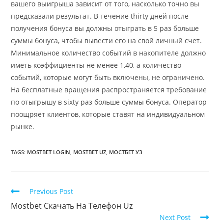
вашего выигрыша зависит от того, насколько точно вы
предсказали результат. В течение thirty дней после
получения бонуса вы должны отыграть в 5 раз больше
суммы бонуса, чтобы вывести его на свой личный счет.
Минимальное количество событий в накопителе должно
иметь коэффициенты не менее 1,40, а количество
событий, которые могут быть включены, не ограничено.
На бесплатные вращения распространяется требование
по отыгрышу в sixty раз больше суммы бонуса. Оператор
поощряет клиентов, которые ставят на индивидуальном
рынке.
TAGS
:
MOSTBET LOGIN
,
MOSTBET UZ
,
МОСТБЕТ УЗ
Previous Post
Mostbet Скачать На Телефон Uz
Next Post