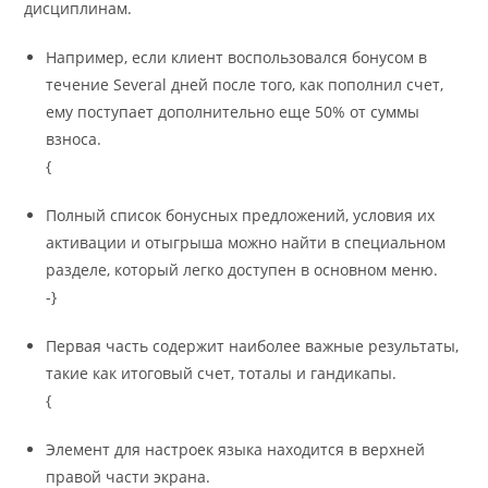
дисциплинам.
Например, если клиент воспользовался бонусом в
течение Several дней после того, как пополнил счет,
ему поступает дополнительно еще 50% от суммы
взноса.
{
Полный список бонусных предложений, условия их
активации и отыгрыша можно найти в специальном
разделе, который легко доступен в основном меню.
-}
Первая часть содержит наиболее важные результаты,
такие как итоговый счет, тоталы и гандикапы.
{
Элемент для настроек языка находится в верхней
правой части экрана.