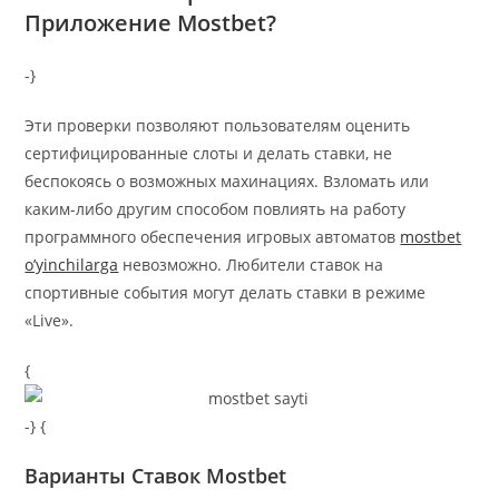
Приложение Mostbet?
-}
Эти проверки позволяют пользователям оценить
сертифицированные слоты и делать ставки, не
беспокоясь о возможных махинациях. Взломать или
каким-либо другим способом повлиять на работу
программного обеспечения игровых автоматов
mostbet
o’yinchilarga
невозможно. Любители ставок на
спортивные события могут делать ставки в режиме
«Live».
{
-} {
Варианты Ставок Mostbet