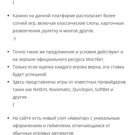
{
Казино на данной платформе располагает более
сотней игр, включая классические слоты, карточные
развлечения, рулетку и многое другое.
-}
Точно такие же предложения и условия действуют и
на зеркале официального ресурса Мостбет.
Только если оценка каждого игрока верна, эта ставка
будет успешной.
Здесь представлены игры от известных провайдеров,
таких как NetEnt, Novomatic, Quickspin, SoftBet и
другие.
{
На сайте есть новый слот «Авиатор» с уникальным
оформлением и геймплеем, отличающимся от
обычных игровых автоматов.