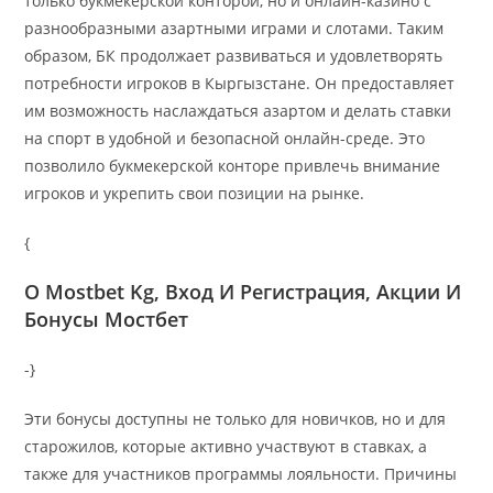
только букмекерской конторой, но и онлайн-казино с
разнообразными азартными играми и слотами. Таким
образом, БК продолжает развиваться и удовлетворять
потребности игроков в Кыргызстане. Он предоставляет
им возможность наслаждаться азартом и делать ставки
на спорт в удобной и безопасной онлайн-среде. Это
позволило букмекерской конторе привлечь внимание
игроков и укрепить свои позиции на рынке.
{
О Mostbet Kg, Вход И Регистрация, Акции И
Бонусы Мостбет
-}
Эти бонусы доступны не только для новичков, но и для
старожилов, которые активно участвуют в ставках, а
также для участников программы лояльности. Причины