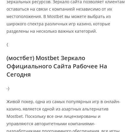
зеркальных ресурсов. Зеркало сайта позволяет клиентам
оставаться на связи с компанией независимо от их
местоположения. В Mostbet вы можете выбрать из
широкого спектра различных игр казино, которые
разделены на несколько важных категорий.
{
(мостбет) Mostbet Зеркало
Официального Сайта Рабочее На
Сегодня
-}
Живой покер, одна из самых популярных игр в онлайн-
казино, является одной из азартных альтернатив
Mostbet. Поскольку все они лицензированы и
управляются авторитетными компаниями-
разработчиками программного обеспечения, все игры