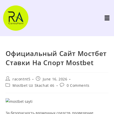
Официальный Сайт Мостбет
Ставки На Спорт Mostbet
racontnt5
June 16, 2026
Mostbet Uz Skachat 46
0 Comments
За безопасность вложенных средств, проведение