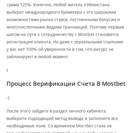
сумма 125%. Конечно, любой житель Узбекистана
выберет международного букмекера с его широкими
возможностями рынка ставок, постоянными бонусам и
многочисленными видами транзакций. Поэтому первым
шагом на пути к сотрудничеству с Mostbet становится
регистрация клиента. Но даже с зеркальными ссылками
у вас нет 100%-ой уверенности в том, что ресурс не
заблокируют в любой момент.
{
Процесс Верификации Счета В Mostbet
-}
После этого зайдите в раздел личного кабинета,
выберите подходящий метод вывода и заполните все
необходимые поля. Со временем Мостбет стала не