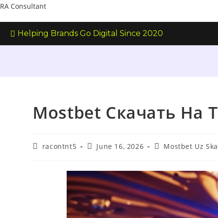
RA Consultant
Helping Brands Go Digital Since 2020
Mostbet Скачать На 
racontnt5
June 16, 2026
Mostbet Uz Ska