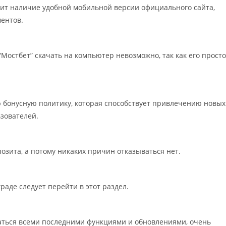
орит наличие удобной мобильной версии официального сайта,
ентов.
Мостбет” скачать на компьютер невозможно, так как его прост
 бонусную политику, которая способствует привлечению новых
зователей.
озита, а потому никаких причин отказываться нет.
аде следует перейти в этот раздел.
аться всеми последними функциями и обновлениями, очень