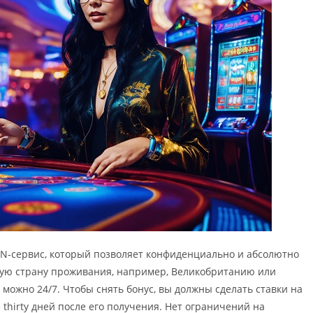
VPN-сервис, который позволяет конфиденциально и абсолютно
иную страну проживания, например, Великобританию или
 можно 24/7. Чтобы снять бонус, вы должны сделать ставки на
thirty дней после его получения. Нет ограничений на