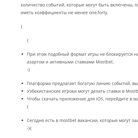
количество событий, которые могут быть включены, 
иметь коэффициенты не менее one,forty.
{
{
При этом подобный формат игры не блокируется н
азартом и активными ставками Mostbet.
-}
Платформа предлагает богатую линию событий, вы
Узбекистанские игроки могут делать ставки в Mos
Чтобы скачать приложение для IOS, перейдите в ма
{
Сегодня есть в mostbet вакансии, которые могут з
-}{