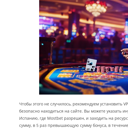
Чтобы этого не случилось, рекомендуем установить 
безопасно находиться на сайте. Вы можете указать 
Испанию, где Mostbet разрешен, и заходить на ресурс
сумму, в 5 раз превышающую сумму бонуса, в течение 